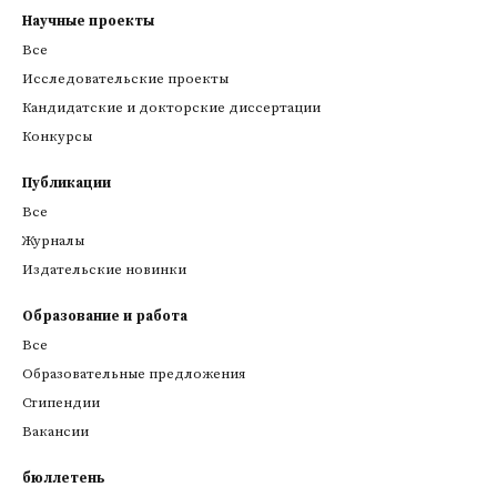
Научные проекты
Все
Исследовательские проекты
Кандидатские и докторские диссертации
Конкурсы
Публикации
Все
Журналы
Издательские новинки
Образование и работа
Все
Образовательные предложения
Стипендии
Вакансии
бюллетень