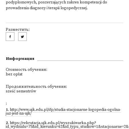
podyplomowych, poszerzających zakres kompetencji do
prowadzenia diagnozy i terapii logopedycznej.
Разместить:
Информация
Стоимость обучения:
bez opłat
Продолжительность обучения:
sześć semestrów
:
1
.
http://www.ujk.edu.pl/ifp/studia-stacjonarne-logopedia-ogolna-
juz-jest-na-ujk/
2
.
https://rekrutacja.ujk.edu.pl/wyszukiwarka.php?
id_wydzialu=75&id_kierunku=62&id_typu_studiow=1&stacjonarne=2&