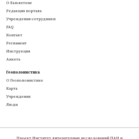
О Бьюлетене
Редакция портала
Учреждения-сотрудники
FAQ
Контакт
Регламент
Инструкция
Анкета
Геополонистика
О Геополонистике
Kарта
Учреждения
Люди
Проект
Институт литературных исследований ПАН
и