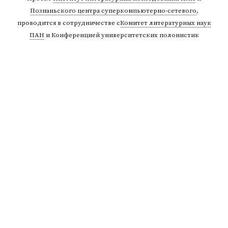
Познаньского центра суперкомпьютерно-сетевого
,
проводится в сотрудничестве с
Комитет литературных наук
ПАН
и Конференцией университетских полонистик