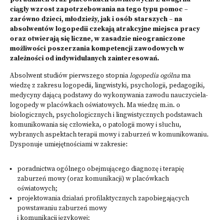
ciągły wzrost zapotrzebowania na tego typu pomoc –
zarówno dzieci, młodzieży, jak i osób starszych – na
absolwentów logopedii czekają atrakcyjne miejsca pracy
oraz otwierają się liczne, w zasadzie nieograniczone
możliwości poszerzania kompetencji zawodowych w
zależności od indywidulanych zainteresowań.
Absolwent studiów pierwszego stopnia
logopedia ogólna
ma
wiedzę z zakresu logopedii, lingwistyki, psychologii, pedagogiki,
medycyny dającą podstawy do wykonywania zawodu nauczyciela-
logopedy w placówkach oświatowych. Ma wiedzę m.in. o
biologicznych, psychologicznych i lingwistycznych podstawach
komunikowania się człowieka, o patologii mowy i słuchu,
wybranych aspektach terapii mowy i zaburzeń w komunikowaniu.
Dysponuje umiejętnościami w zakresie:
poradnictwa ogólnego obejmującego diagnozę i terapię
zaburzeń mowy (oraz komunikacji) w placówkach
oświatowych;
projektowania działań profilaktycznych zapobiegających
powstawaniu zaburzeń mowy
i komunikacji językowej;