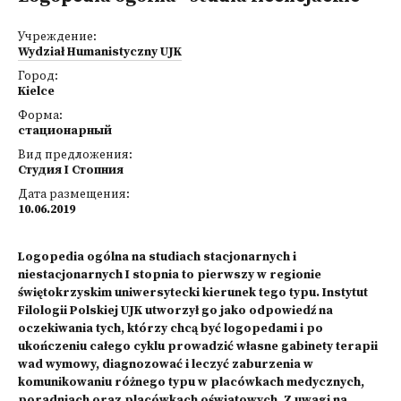
Учреждение:
Wydział Humanistyczny UJK
Город:
Kielce
Форма:
стационарный
Вид предложения:
Студия I Стопния
Дата размещения:
10.06.2019
Logopedia ogólna na studiach stacjonarnych i
niestacjonarnych I stopnia to pierwszy w regionie
świętokrzyskim uniwersytecki kierunek tego typu. Instytut
Filologii Polskiej UJK utworzył go jako odpowiedź na
oczekiwania tych, którzy chcą być logopedami i po
ukończeniu całego cyklu prowadzić własne gabinety terapii
wad wymowy, diagnozować i leczyć zaburzenia w
komunikowaniu różnego typu w placówkach medycznych,
poradniach oraz placówkach oświatowych. Z uwagi na