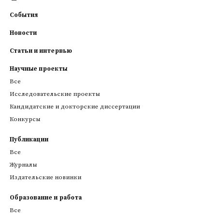
События
Новости
Статьи и интервью
Научные проекты
Все
Исследовательские проекты
Кандидатские и докторские диссертации
Конкурсы
Публикации
Все
Журналы
Издательские новинки
Образование и работа
Все