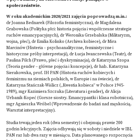
społeczeństwie.
W roku akademickim 2020/2021 zajęcia poprowadzą m.in.:
dr Joanna Bednarek (Filozofia feministyczna), dr Magdalena
Grabowska (Polityka płci: historia pojęcia i współczesne strategie
ruchów emancypacyjnych), dr Weronika Grzebalska (Militaryzm,
wojna, płeć), dr Emilia Kolinko (Archiwa kobiece), dr Mira
Marcinów (Histeria – psychoanalityczne, feministyczne i
historyczne próby interpretacji), dr Łucja Iwanczewska (Teatr), dr
Paulina Pilch (Prawo, płeć i dyskryminacja), dr Katarzyna Szopa
(Teoria gender – główne pojęcia i koncepcje), dr hab. Katarzyna
Sierakowska, prof. IH PAN (Historia ruchów kobiecych i
feminizmu na ziemiach polskich, w Europie i na świecie), dr
Katarzyna Stańczak-Wiślicz („Kwestia kobieca” w Polsce 1945-
1989), mgr Kazimiera Szczuka (Literatura i gender), dr Alicja
Urbanik-Kopeć (Gorsze siostry. Emancypantki i klasa robotnicza),
mgr Agnieszka Wróbel (Wprowadzenie do badań nad męskością.
Warsztat interpretacyjny).
Studia trwają jeden rok (dwa semestry) i obejmują prawie 200
godzin lekcyjnych. Zajęcia odbywają się w soboty i niedziele w IBL
PAN raz lub dwa razy w miesiącu. Data planowanego rozpoczęcia