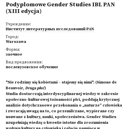
Podyplomowe Gender Studies IBL PAN
(XIII edycja)
Учреждение:
Институт литературных исследований PAN
Город:
Warszawa
Форма:
заочное
Вид предложения:
послевузовское обучение
"Nie rodzimy się kobietami – stajemy się nimi". (Simone de
Beauvoir,
Druga płeć
)
Studia dostarczają interdyscyplinarnej wiedzy w zakresie
społeczno-kulturowej tożsamości płci, poddają krytycznej
analizie dotychczasowe przekonania o „naturze” człowieka
i zwracają uwagę na to, co przemilczane, wypierane czy
usuwane z kultury, nauki, społeczeństwa. Gender Studies
uzupełniają wiedzę o kwestie istotne dla zrozumienia
wpływu kultury na człowieka i relacje panujące w