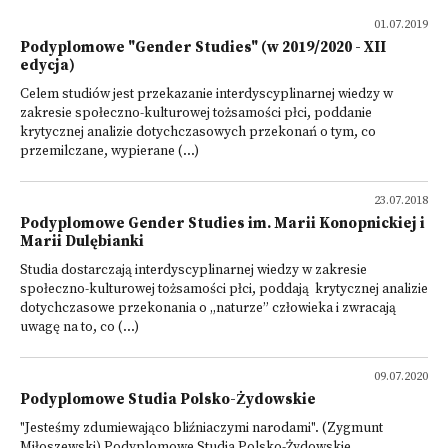
01.07.2019
Podyplomowe "Gender Studies" (w 2019/2020 - XII
edycja)
Celem studiów jest przekazanie interdyscyplinarnej wiedzy w
zakresie społeczno-kulturowej tożsamości płci, poddanie
krytycznej analizie dotychczasowych przekonań o tym, co
przemilczane, wypierane (...)
23.07.2018
Podyplomowe Gender Studies im. Marii Konopnickiej i
Marii Dulębianki
Studia dostarczają interdyscyplinarnej wiedzy w zakresie
społeczno-kulturowej tożsamości płci, poddają krytycznej analizie
dotychczasowe przekonania o „naturze” człowieka i zwracają
uwagę na to, co (...)
09.07.2020
Podyplomowe Studia Polsko-Żydowskie
"Jesteśmy zdumiewająco bliźniaczymi narodami". (Zygmunt
Miłoszewski) Podyplomowe Studia Polsko-Żydowskie