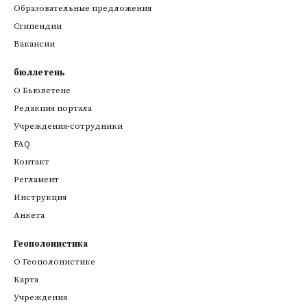
Образовательные предложения
Стипендии
Вакансии
бюллетень
О Бьюлетене
Редакция портала
Учреждения-сотрудники
FAQ
Контакт
Регламент
Инструкция
Анкета
Геополонистика
О Геополонистике
Kарта
Учреждения