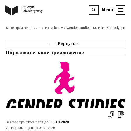
Menu
ательные предложения
Podyplomowe Gender Studies IBL PAN (XIII edycja)
Вернуться
Образовательное предложение
Заявки принимаются до:
09.10.2020
Дата размещения: 09.07.2020