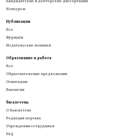
Кандидатские и докторские диссертации
Конкурсы
Публикации
Все
Журналы
Издательские новинки
Образование и работа
Все
Образовательные предложения
Стипендии
Вакансии
бюллетень
О Бьюлетене
Редакция портала
Учреждения-сотрудники
FAQ