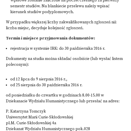
Wpisowe zostanie zaliczone na poczet czesnego za pierwszy
semestr studiów. Na blankiecie przelewu należy wpisać
kierunek studiów podyplomowych.
W przypadku większej liczby zakwalifikowanych zgłoszeń niż
liczba miejsc, decyduje kolejność zgłoszeń.
Termin i miejsce przyjmowania dokumentów:
rejestracja w systemie IRK: do 30 października 2016 r.
Dokumenty na studia można składać osobiście (lub wysłać listem
poleconym):
od 12 lipca do 9 sierpnia 2016 r.,
od 25 sierpnia do 30 października 2016 r.
od poniedziałku do czwartku w godzinach 8.00-15.00 w
Dziekanacie Wydziału Humanistycznego lub przesłać na adres:
P. Katarzyna Tomczyk
Uniwersytet Marii Curie-Skłodowskiej
pl.M. Curie-Skłodowskiej 4a
Dziekanat Wydziału Humanistycznego pok.028