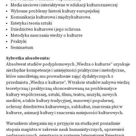
Media sieciowe i interaktywne w edukacji kulturoznawczej
Wybrane problemy historii kultury europejskiej
Komunikacja kulturowa i międzykulturowa
Estetyka i teoria sztuki
Dziedzictwo kulturowe i jego ochrona
Metodyka nauczania wiedzy o kulturze
Praktyki
Seminarium
Sylwetka absolwenta:
Absolwent studiów podyplomowych „Wiedza o kulturze” uzyskuje
niezbędne kompetencje i umiejętności praktyczne i metodyczne,
które umożliwiają mu prowadzenie zajęć dydaktycznych z
przedmiotu „Wiedza o kulturze”. W trakcie studiów nabywa wiedzę
teoretyczną i praktyczną skoncentrowaną na problematyce
kultury współczesnej, sztuki, filmu, teatru, muzyki, nowych
mediów, a także kultury tradycyjnej, masowej i popularnej,
ochrony dziedzictwa kulturowego, subkultur, znaczenia płci w
kulturze, animacji kultury i znaczenia mniejszości kulturowych.
Warunkiem ubiegania się o przyjęcie na studia jest posiadanie
stopnia magistra w zakresie nauk humanistycznych, uprawnień
pedagogicznych, rejestracja w systemie
Internetowej Rejestracji