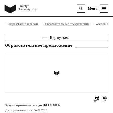
Menu
ца
Образование и работа
Образовательные предложения
Wiedza o kul
Вернуться
Образовательное предложение
Заявки принимаются до:
30.10.2016
Дата размещения: 06.09.2016