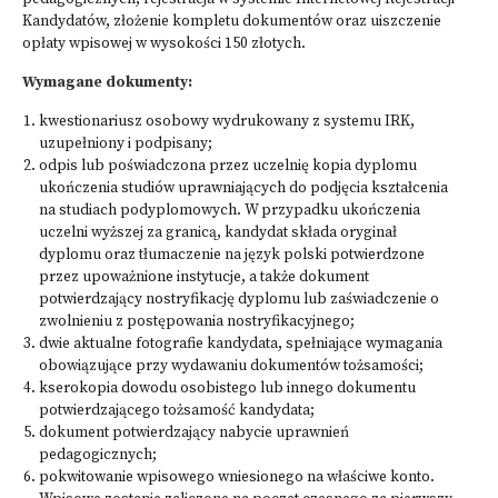
Kandydatów,
złożenie kompletu dokumentów oraz uiszczenie
opłaty wpisowej w wysokości 150 złotych.
Wymagane dokumenty:
kwestionariusz osobowy wydrukowany z systemu IRK,
uzupełniony i podpisany;
odpis lub poświadczona przez uczelnię kopia dyplomu
ukończenia studiów uprawniających do podjęcia kształcenia
na studiach podyplomowych. W przypadku ukończenia
uczelni wyższej za granicą, kandydat składa oryginał
dyplomu oraz tłumaczenie na język polski potwierdzone
przez upoważnione instytucje, a także dokument
potwierdzający nostryfikację dyplomu lub zaświadczenie o
zwolnieniu z postępowania nostryfikacyjnego;
dwie aktualne fotografie kandydata, spełniające wymagania
obowiązujące przy wydawaniu dokumentów tożsamości;
kserokopia dowodu osobistego lub innego dokumentu
potwierdzającego tożsamość kandydata;
dokument potwierdzający nabycie uprawnień
pedagogicznych;
pokwitowanie wpisowego wniesionego na właściwe konto.