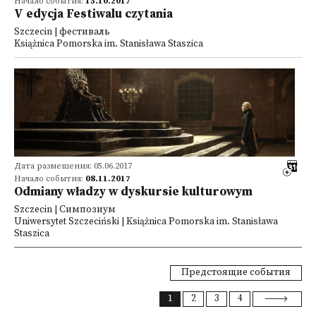
Начало события:
13.10.2017
V edycja Festiwalu czytania
Szczecin | фестиваль
Książnica Pomorska im. Stanisława Staszica
Дата размещения: 05.06.2017
Начало события:
08.11.2017
Odmiany władzy w dyskursie kulturowym
Szczecin | Симпозиум
Uniwersytet Szczeciński | Książnica Pomorska im. Stanisława
Staszica
Предстоящие события
1
2
3
4