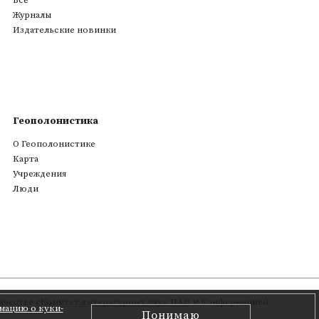
Все
Журналы
Издательские новинки
Геополонистика
О Геополонистике
Kарта
Учреждения
Люди
честве с
Комитет литературных наук ПАН
и Конференцией
мацию о куки-
Понимаю