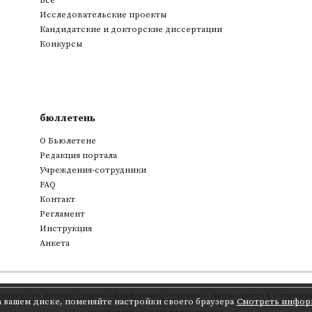
Все
Исследовательские проекты
Кандидатские и докторские диссертации
Конкурсы
бюллетень
О Бьюлетене
Редакция портала
Учреждения-сотрудники
FAQ
Контакт
Регламент
Инструкция
Анкета
аньского центра суперкомпьютерно-сетевого
,
проводится в сотрудни
а вашем диске, поменяйте настройки своего браузера
Смотреть инфор