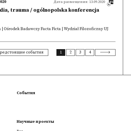
2020
Дата размещения: 13.09.2020
dia, trauma / ogólnopolska konferencja
 | Ośrodek Badawczy Facta Ficta | Wydział Filozoficzny UJ
редстоящие события
1
2
3
4
События
Научные проекты