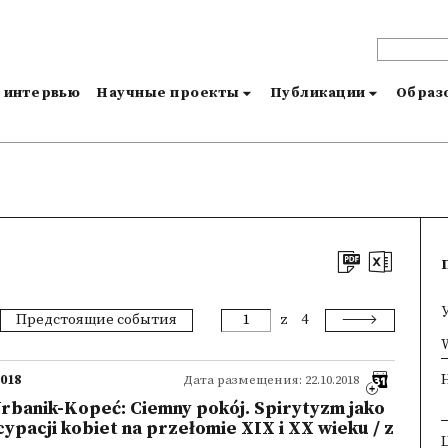
и интервью
Научные проекты
Публикации
Образо
Предстоящие события
z
4
×
W
2018
Дата размещения: 22.10.2018
Urbanik-Kopeć: Ciemny pokój. Spirytyzm jako
pacji kobiet na przełomie XIX i XX wieku / z