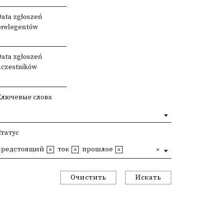
Data zgłoszeń
prelegentów
Data zgłoszeń
uczestników
Ключевые слова
Статус
предстоящий
ток
прошлое
Очистить
Искать