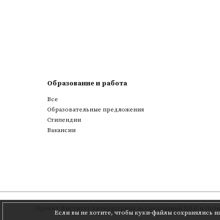
Образование и работа
Все
Образовательные предложения
Стипендии
Вакансии
Проект
Институт литературных исследований ПАН
и
Позн
Если вы не хотите, чтобы куки-файлы сохранялись н