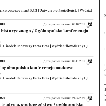
 исследований PAN | Uniwersytet Jagielloński | Wydział
2018
Дата размещения: 03.10.2018
 historycznego / Ogólnopolska konferencja
я
 | Ośrodek Badawczy Facta Ficta | Wydział Filozoficzny UJ
2018
Дата размещения: 03.11.2018
/ ogólnopolska konferencja naukowa
я
 | Ośrodek Badawczy Facta Ficta | Wydział Filozoficzny UJ
2020
Дата размещения: 21.05.2020
, tradycja, społeczeństwo / ogólnopolska