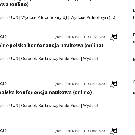
wa (online)
UwS | Wydział Filozoficzny UJ | Wydział Politologii i (...)
2020
Дата размещения: 13.01.2020
lnopolska konferencja naukowa (online)
т UwS | Ośrodek Badawczy Facta Ficta | Wydział
2020
Дата размещения: 21.05.2020
olska konferencja naukowa (online)
×
×
×
×
т UwS | Ośrodek Badawczy Facta Ficta | Wydział
2020
Дата размещения: 06.07.2020