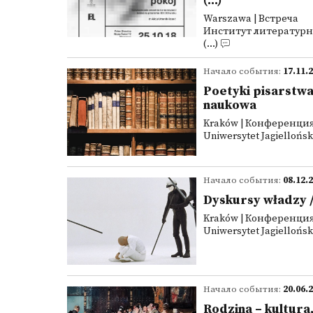
(...)
Warszawa | Встреча
Институт литературных
(...)
Начало события:
17.11.
Poetyki pisarstwa
naukowa
Kraków | Конференци
Uniwersytet Jagielloński
Начало события:
08.12.
Dyskursy władzy 
Kraków | Конференци
Uniwersytet Jagielloński
Начало события:
20.06.
Rodzina – kultura