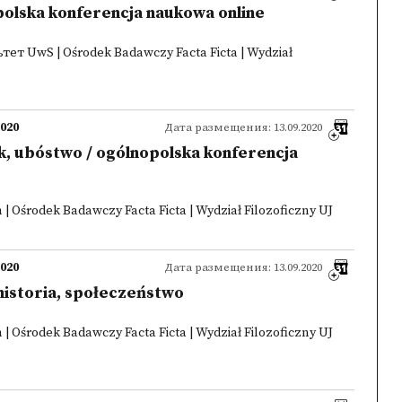
polska konferencja naukowa online
т UwS | Ośrodek Badawczy Facta Ficta | Wydział
2020
Дата размещения: 13.09.2020
k, ubóstwo / ogólnopolska konferencja
 | Ośrodek Badawczy Facta Ficta | Wydział Filozoficzny UJ
2020
Дата размещения: 13.09.2020
 historia, społeczeństwo
 | Ośrodek Badawczy Facta Ficta | Wydział Filozoficzny UJ