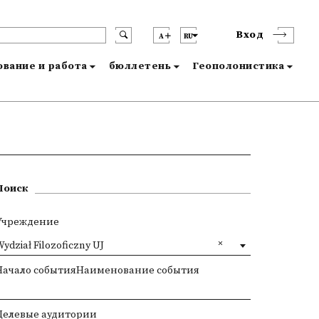
Вход
A
RU
вание и работа
бюллетень
Геополонистика
Поиск
Учреждение
ydział Filozoficzny UJ
Начало событияНаименование события
Целевые аудитории