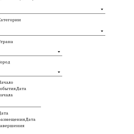
Категории
Страна
Город
Начало
событияДата
начала
Дата
размещенияДата
завершения