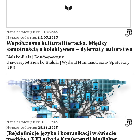
Дата размещения: 21.02.2025
Начало события:
15.05.2025
Współczesna kultura literacka. Między
samotnością a kolektywem – dylematy autorstwa
Bielsko-Biala | Конференция
Uniwersytet Bielsko-Bialski | Wydział Humanistyczno-Społeczny
UBB
Дата размещения: 10.11.2025
Начало события:
28.11.2025
(Re)definicje języka i komunikacji w świecie
mediów / XVI edycja Konferencji Medialnej