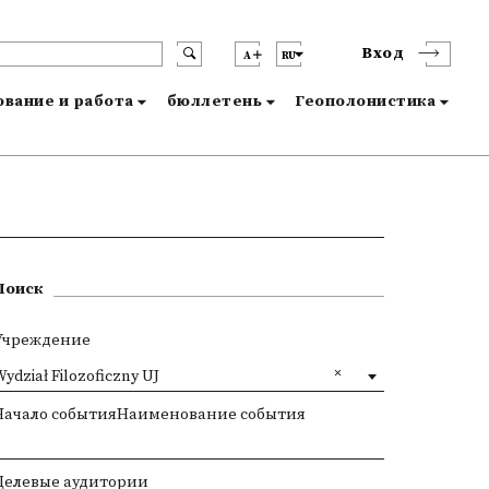
Вход
A
RU
вание и работа
бюллетень
Геополонистика
Поиск
Учреждение
ydział Filozoficzny UJ
Начало событияНаименование события
Целевые аудитории