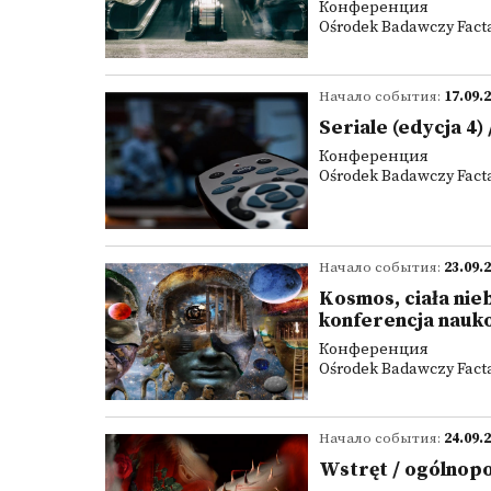
Конференция
Ośrodek Badawczy Facta 
Начало события:
17.09.
Seriale (edycja 4
Конференция
Ośrodek Badawczy Facta 
Начало события:
23.09.
Kosmos, ciała nie
konferencja nauk
Конференция
Ośrodek Badawczy Facta 
Начало события:
24.09.
Wstręt / ogólnop