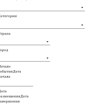
Категории
Страна
Город
Начало
событияДата
начала
Дата
размещенияДата
завершения