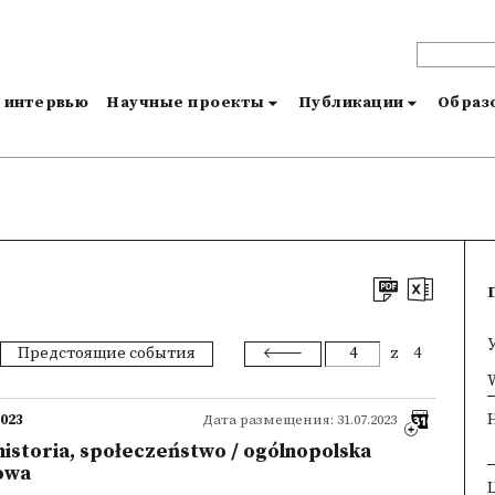
и интервью
Научные проекты
Публикации
Образо
Предстоящие события
z
4
×
W
2023
Дата размещения: 31.07.2023
 historia, społeczeństwo / ogólnopolska
owa