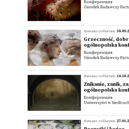
Конференция
Ośrodek Badawczy Facta 
Начало события:
30.09.
Grzeczność, dobre
ogólnopolska kon
Конференция
Ośrodek Badawczy Facta 
Начало события:
14.10.
Znikanie, zanik, z
ogólnopolska kon
Конференция
Uniwersytet w Siedlcach
Начало события:
27.01.