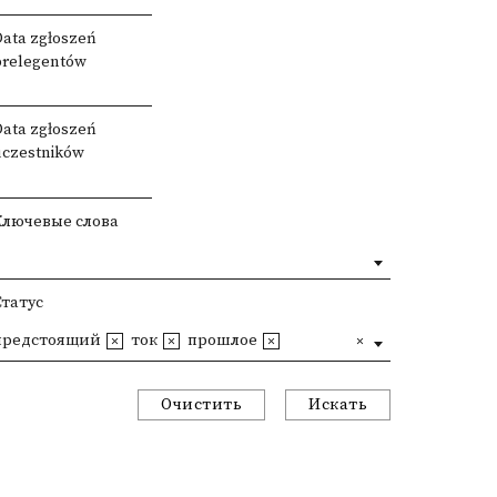
Data zgłoszeń
prelegentów
Data zgłoszeń
uczestników
Ключевые слова
Статус
предстоящий
ток
прошлое
Очистить
Искать