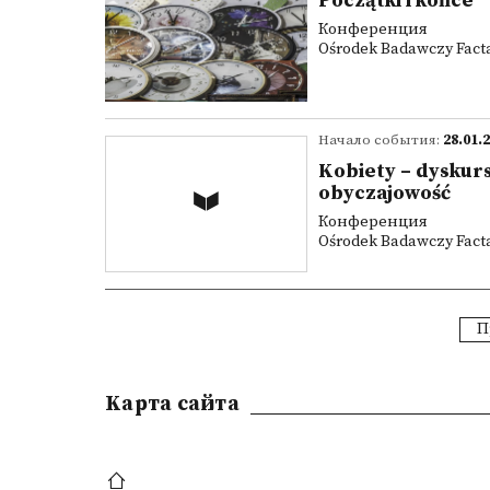
Początki i końce
Конференция
Ośrodek Badawczy Facta 
Начало события:
28.01.
Kobiety – dyskurs
obyczajowość
Конференция
Ośrodek Badawczy Facta 
П
Kарта сайта