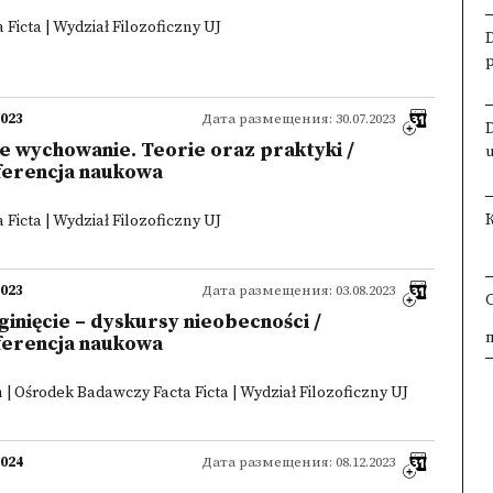
Ficta | Wydział Filozoficzny UJ
2023
Дата размещения: 30.07.2023
 wychowanie. Teorie oraz praktyki /
ferencja naukowa
Ficta | Wydział Filozoficzny UJ
2023
Дата размещения: 03.08.2023
aginięcie – dyskursy nieobecności /
×
×
×
×
ferencja naukowa
 | Ośrodek Badawczy Facta Ficta | Wydział Filozoficzny UJ
2024
Дата размещения: 08.12.2023