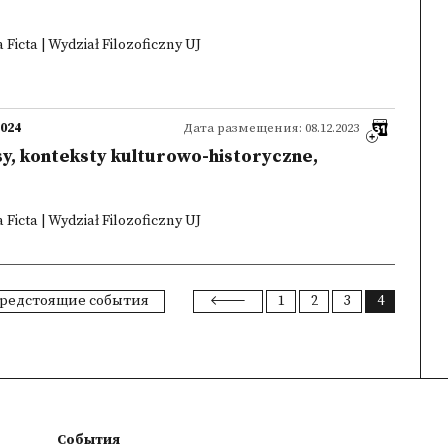
Ficta | Wydział Filozoficzny UJ
2024
Дата размещения: 08.12.2023
y, konteksty kulturowo-historyczne,
Ficta | Wydział Filozoficzny UJ
редстоящие события
1
2
3
4
События