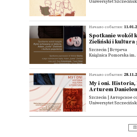
Uniwersytet Szczeciński
Начало события:
11.01.
Spotkanie wokół k
Zieliński i kultur
Szczecin | Встреча
Książnica Pomorska im. 
Начало события:
28.11.
My i oni. Historia
Arturem Daniele
Szczecin | Авторское 
Uniwersytet Szczeciński
П