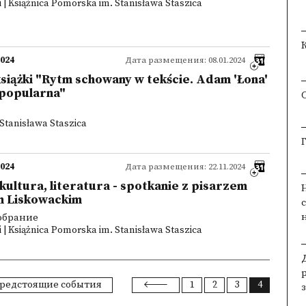
 | Książnica Pomorska im. Stanisława Staszica
2024
Дата размещения: 08.01.2024
siążki "Rytm schowany w tekście. Adam 'Łona'
a popularna"
Stanisława Staszica
2024
Дата размещения: 22.11.2024
, kultura, literatura - spotkanie z pisarzem
m Liskowackim
собрание
 | Książnica Pomorska im. Stanisława Staszica
редстоящие события
1
2
3
4