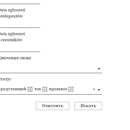
Data zgłoszeń
prelegentów
Data zgłoszeń
uczestników
Ключевые слова
Статус
предстоящий
ток
прошлое
Очистить
Искать