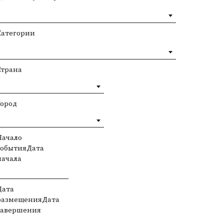
Категории
Страна
Город
Начало
событияДата
начала
Дата
размещенияДата
завершения