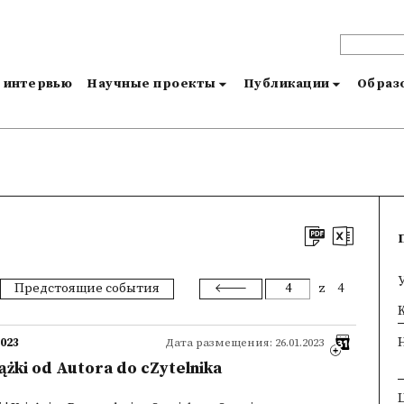
и интервью
Научные проекты
Публикации
Образо
Предстоящие события
z
4
×
K
2023
Дата размещения: 26.01.2023
iążki od Autora do cZytelnika