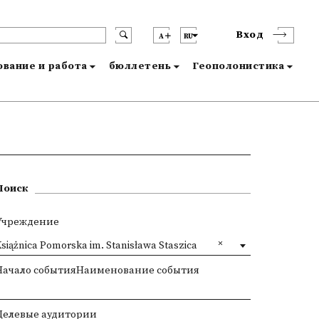
Вход
A
RU
вание и работа
бюллетень
Геополонистика
Поиск
Учреждение
siążnica Pomorska im. Stanisława Staszica
Начало событияНаименование события
Целевые аудитории