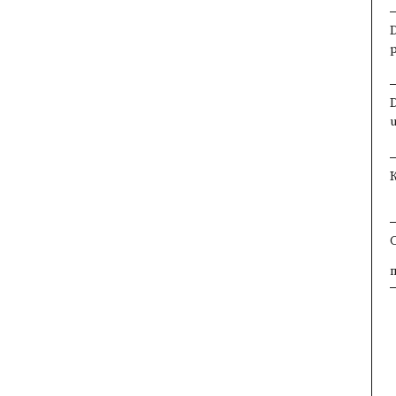
×
×
×
×