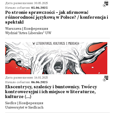
Дата размещения: 30.05.2025
Начало события:
05.06.2025
Po stronie sprawczości – jak afirmować
różnorodność językową w Polsce? / konferencja i
spektakl
Warszawa | Конференция
Wydział "Artes Liberales" UW
Дата размещения: 16.01.2025
Начало события:
06.06.2025
Ekscentrycy, szaleńcy i buntownicy. Twórcy
kontrowersyjni i ich miejsce w literaturze,
kulturze (...)
Siedlce | Конференция
Uniwersytet w Siedlcach