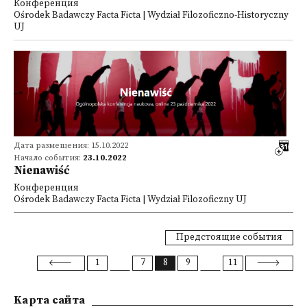
Конференция
Ośrodek Badawczy Facta Ficta | Wydział Filozoficzno-Historyczny
UJ
Дата размещения: 15.10.2022
Начало события:
23.10.2022
Nienawiść
Конференция
Ośrodek Badawczy Facta Ficta | Wydział Filozoficzny UJ
Предстоящие события
1
7
8
9
11
Kарта сайта