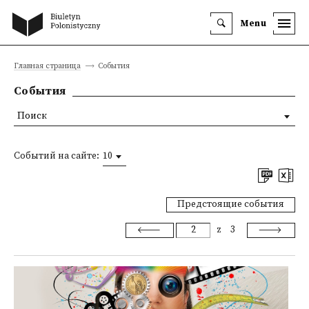
Menu
Главная страница
События
События
Поиск
Событий на сайте:
10
Предстоящие события
z
3