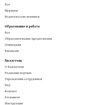
Все
Журналы
Издательские новинки
Образование и работа
Все
Образовательные предложения
Стипендии
Вакансии
бюллетень
О Бьюлетене
Редакция портала
Учреждения-сотрудники
FAQ
Контакт
Регламент
Инструкция