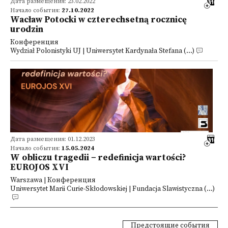
Дата размещения: 23.02.2022
Начало события:
27.10.2022
Wacław Potocki w czterechsetną rocznicę
urodzin
Конференция
Wydział Polonistyki UJ | Uniwersytet Kardynała Stefana (...)
Дата размещения: 01.12.2023
Начало события:
15.05.2024
W obliczu tragedii − redefinicja wartości?
EUROJOS XVI
Warszawa | Конференция
Uniwersytet Marii Curie-Skłodowskiej | Fundacja Slawistyczna (...)
Предстоящие события