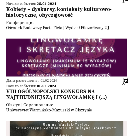
Начало события:
28.01.2024
Kobiety – dyskursy, konteksty kulturowo-
historyczne, obyczajowość
Конференция
Ośrodek Badawczy Facta Ficta | Wydział Filozoficzny UJ
Дата размещения: 01.02.2024
Начало события:
01.02.2024
VIII OGÓLNOPOLSKI KONKURS NA
NAJTRUDNIEJSZĄ LINGWOŁAMKĘ I (...)
Olsztyn | Соревнование
Uniwersytet Warmińsko-Mazurski w Olsztynie