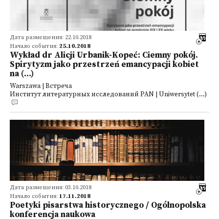
Дата размещения: 22.10.2018
Начало события:
25.10.2018
Wykład dr Alicji Urbanik-Kopeć: Ciemny pokój.
Spirytyzm jako przestrzeń emancypacji kobiet
na (...)
Warszawa | Встреча
Институт литературных исследований PAN | Uniwersytet (...)
Дата размещения: 03.10.2018
Начало события:
17.11.2018
Poetyki pisarstwa historycznego / Ogólnopolska
konferencja naukowa