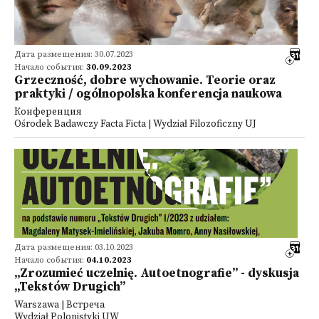
Дата размещения: 30.07.2023
Начало события:
30.09.2023
Grzeczność, dobre wychowanie. Teorie oraz
praktyki / ogólnopolska konferencja naukowa
Конференция
Ośrodek Badawczy Facta Ficta | Wydział Filozoficzny UJ
Дата размещения: 03.10.2023
Начало события:
04.10.2023
„Zrozumieć uczelnię. Autoetnografie” - dyskusja
„Tekstów Drugich”
Warszawa | Встреча
Wydział Polonistyki UW