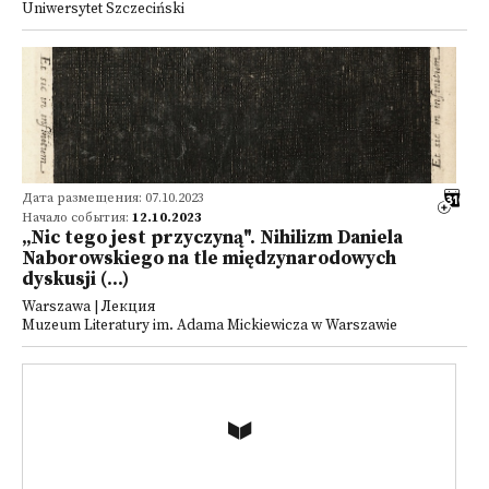
Uniwersytet Szczeciński
Дата размещения: 07.10.2023
Начало события:
12.10.2023
„Nic tego jest przyczyną". Nihilizm Daniela
Naborowskiego na tle międzynarodowych
dyskusji (...)
Warszawa | Лекция
Muzeum Literatury im. Adama Mickiewicza w Warszawie