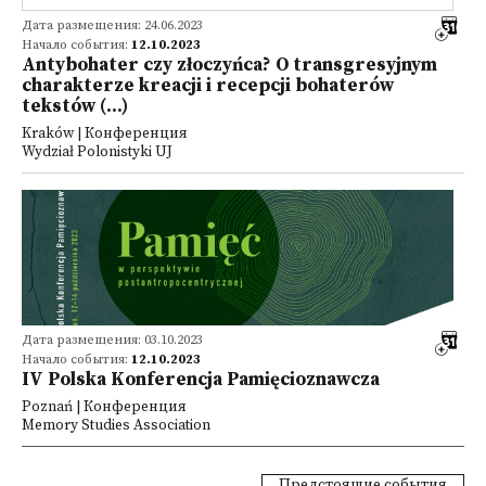
Дата размещения: 24.06.2023
Начало события:
12.10.2023
Antybohater czy złoczyńca? O transgresyjnym
charakterze kreacji i recepcji bohaterów
tekstów (...)
Kraków | Конференция
Wydział Polonistyki UJ
Дата размещения: 03.10.2023
Начало события:
12.10.2023
IV Polska Konferencja Pamięcioznawcza
Poznań | Конференция
Memory Studies Association
Предстоящие события