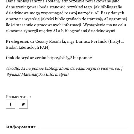
Dane bibliograficzne zostaną jednocześnie potraktowane jako
dane treningowe i będą stanowić przykład tego, jak bibliografie
dziedzinowe mogą wspomagać rozwój narzędzi AI. Bazy danych
oparte na wysokiej jakości bibliografiach dostarczają AI ogromnej
ilości starannie opracowanych informacji. Wystąpienie ma na celu
ukazanie synergii między AI a bibliografiami dziedzinowymi.
Prelegenci
: dr Cezary Rosiński, mgr Dariusz Perliński (Instytut
Badań Literackich PAN)
Link do wydarzenia:
https://bit.ly/AInapomoc
(źródło:
AI na pomoc bibliografiom dziedzinowym (i vice versa) |
Wydział Matematyki i Informatyki
)
Разместить:
Информация