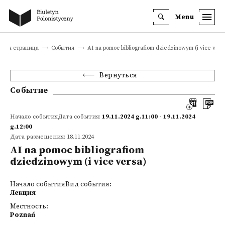
Menu
вная страница
События
AI na pomoc bibliografiom dziedzinowym (i vice vers
Вернуться
Событие
Начало событияДата события:
19.11.2024 g.11:00 - 19.11.2024
g.12:00
Дата размещения: 18.11.2024
AI na pomoc bibliografiom
dziedzinowym (i vice versa)
Начало событияВид события:
Лекция
Местность:
Poznań