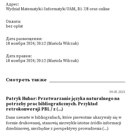
Адрес:
Wydział Matematyki i Informatyki UAM, B1-7/8 oraz online
Оплата:
bez opłat
Дата размещения:
18 ноября 2024; 20:12 (Mariola Wilczak)
Дата правки:
18 ноября 2024; 20:12 (Mariola Wilczak)
Смотреть также
09.05.2021
Patryk Hubar: Przetwarzanie języka naturalnego na
potrzeby prac bibliograficznych. Przykład
retrokonwersji PBL / z (...)
Dane zawarte w bibliografiach, które pierwotnie ukazywały się w
formie drukowanej, stanowią niezwykle istotne źródło informacji
dziedzinowej, niezbędne z perspektywy prowadzenia (...)