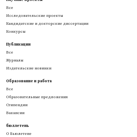
Все
Исследовательские проекты
Кандидатские и докторские диссертации
Конкурсы
Публикации
Все
Журналы
Издательские новинки
Образование и работа
Все
Образовательные предложения
Стипендии
Вакансии
бюллетень
О Бьюлетене