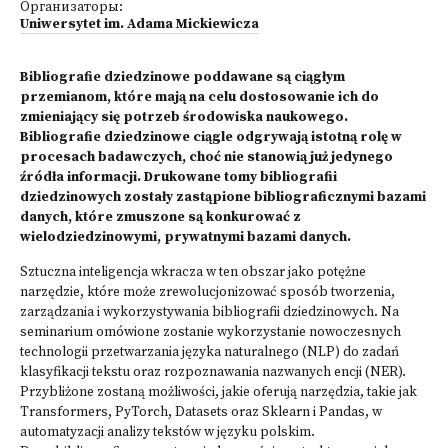
Организаторы:
Uniwersytet im. Adama Mickiewicza
Bibliografie dziedzinowe poddawane są ciągłym
przemianom, które mają na celu dostosowanie ich do
zmieniający się potrzeb środowiska naukowego.
Bibliografie dziedzinowe ciągle odgrywają istotną rolę w
procesach badawczych, choć nie stanowią już jedynego
źródła informacji. Drukowane tomy bibliografii
dziedzinowych zostały zastąpione bibliograficznymi bazami
danych, które zmuszone są konkurować z
wielodziedzinowymi, prywatnymi bazami danych.
Sztuczna inteligencja wkracza w ten obszar jako potężne
narzędzie, które może zrewolucjonizować sposób tworzenia,
zarządzania i wykorzystywania bibliografii dziedzinowych. Na
seminarium omówione zostanie wykorzystanie nowoczesnych
technologii przetwarzania języka naturalnego (NLP) do zadań
klasyfikacji tekstu oraz rozpoznawania nazwanych encji (NER).
Przybliżone zostaną możliwości, jakie oferują narzędzia, takie jak
Transformers, PyTorch, Datasets oraz Sklearn i Pandas, w
automatyzacji analizy tekstów w języku polskim.