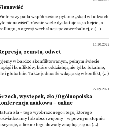
Nienawiść
iele razy pada współcześnie pytanie „skąd w ludziach
yle nienawiści”, równie wiele dyskutuje się o hejcie, o
rollingu, o agresji werbalnej i pozawerbalnej, o (...)
15.10.2022
Represja, zemsta, odwet
Żyjemy w bardzo skonfliktowanym, pełnym świecie
apięć i konfliktów, które oddziałują nie tylko lokalnie,
le i globalnie. Także jednostki wdając się w konflikt, (...)
27.09.2021
Grzech, występek, zło /Ogólnopolska
konferencja naukowa – online
atura zła – tego wyobrażonego i tego, którego
doświadczamy lub obserwujemy – w pewnym stopniu
ascynuje, a liczne tego dowody znajdują się na (...)