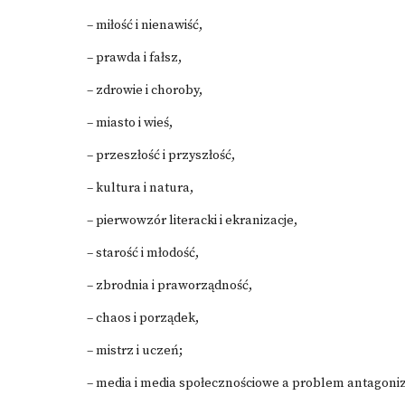
– miłość i nienawiść,
– prawda i fałsz,
– zdrowie i choroby,
– miasto i wieś,
– przeszłość i przyszłość,
– kultura i natura,
– pierwowzór literacki i ekranizacje,
– starość i młodość,
– zbrodnia i praworządność,
– chaos i porządek,
– mistrz i uczeń;
– media i media społecznościowe a problem antagoni