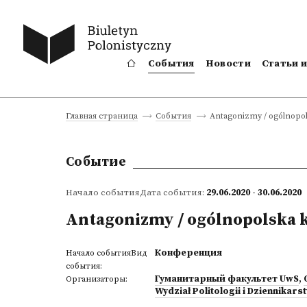
События
Новости
Статьи 
Antagonizmy / ogólnopol
Главная страница
События
Событие
Начало событияДата события:
29.06.2020 - 30.06.2020
Antagonizmy / ogólnopolska 
Конференция
Начало событияВид
события:
Гуманитарный факультет UwS
,
Организаторы:
Wydział Politologii i Dziennikar