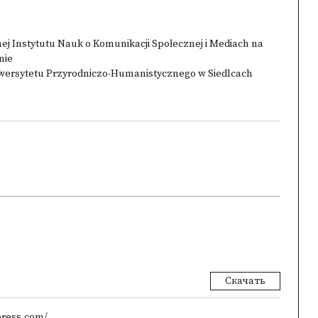
alnej Instytutu Nauk o Komunikacji Społecznej i Mediach na
nie
iwersytetu Przyrodniczo-Humanistycznego w Siedlcach
Скачать
press.com/