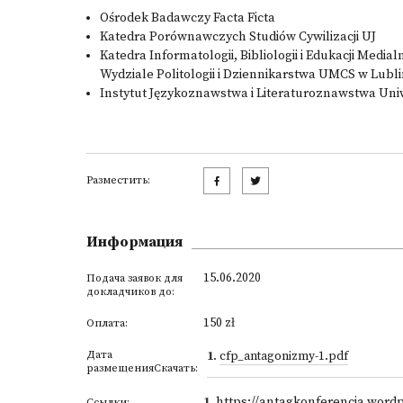
Ośrodek Badawczy Facta Ficta
Katedra Porównawczych Studiów Cywilizacji UJ
Katedra Informatologii, Bibliologii i Edukacji Medi
Wydziale Politologii i Dziennikarstwa UMCS w Lubli
Instytut Językoznawstwa i Literaturoznawstwa Un
Разместить:
Информация
15.06.2020
Подача заявок для
докладчиков до:
150 zł
Оплата:
Дата
1
.
cfp_antagonizmy-1.pdf
размещенияСкачать:
1
.
https://antagkonferencja.word
Ссылки: