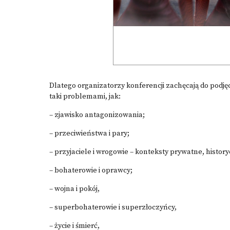
Dlatego organizatorzy konferencji zachęcają do podjęc
taki problemami, jak:
– zjawisko antagonizowania;
– przeciwieństwa i pary;
– przyjaciele i wrogowie – konteksty prywatne, histo
– bohaterowie i oprawcy;
– wojna i pokój,
– superbohaterowie i superzłoczyńcy,
– życie i śmierć,