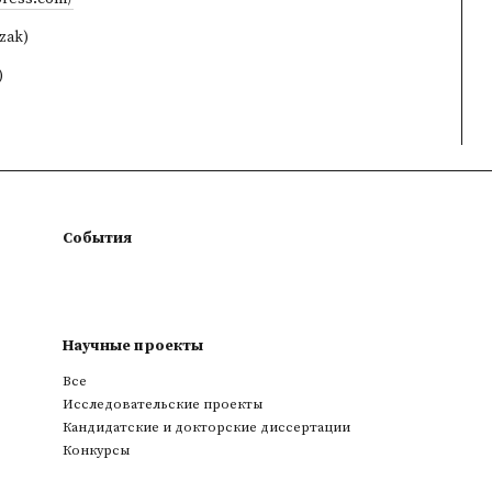
czak)
)
События
Научные проекты
Все
Исследовательские проекты
Кандидатские и докторские диссертации
Конкурсы