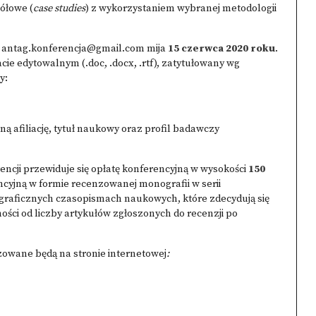
ółowe (
case studies
) z wykorzystaniem wybranej metodologii
s
antag.konferencja@gmail.com
mija
15 czerwca 2020 roku
.
e edytowalnym (.doc, .docx, .rtf), zatytułowany wg
y:
ną afiliację, tytuł naukowy oraz profil badawczy
ncji przewiduje się opłatę konferencyjną w wysokości
150
cyjną w formie recenzowanej monografii w serii
aficznych czasopismach naukowych, które zdecydują się
ści od liczby artykułów zgłoszonych do recenzji po
zowane będą na stronie internetowej
: