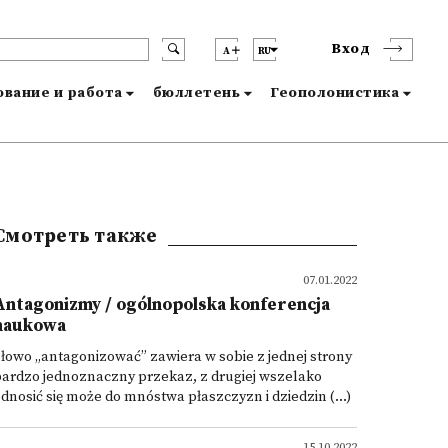
Вход
A
RU
вание и работа
бюллетень
Геополонистика
Смотреть также
07.01.2022
Antagonizmy / ogólnopolska konferencja
naukowa
łowo „antagonizować” zawiera w sobie z jednej strony
ardzo jednoznaczny przekaz, z drugiej wszelako
dnosić się może do mnóstwa płaszczyzn i dziedzin (...)
15.10.2022