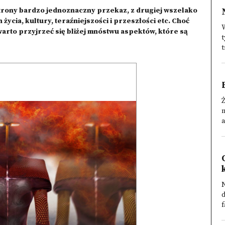
strony bardzo jednoznaczny przekaz, z drugiej wszelako
życia, kultury, teraźniejszości i przeszłości etc. Choć
W
warto przyjrzeć się bliżej mnóstwu aspektów, które są
t
t
n
a
N
f