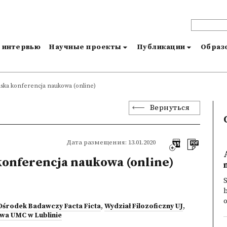
и интервью
Научные проекты
Публикации
Образо
ska konferencja naukowa (online)
Вернуться
Дата размещения: 13.01.2020
konferencja naukowa (online)
S
b
o
Ośrodek Badawczy Facta Ficta
,
Wydział Filozoficzny UJ
,
stwa UMC w Lublinie