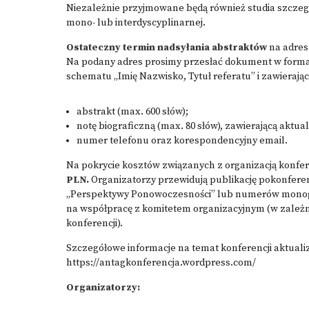
Niezależnie przyjmowane będą również studia szczeg
mono- lub interdyscyplinarnej.
Ostateczny termin nadsyłania abstraktów
na adre
Na podany adres prosimy przesłać dokument w formaci
schematu „Imię Nazwisko, Tytuł referatu” i zawierając
abstrakt (max. 600 słów);
notę biograficzną (max. 80 słów), zawierającą aktual
numer telefonu oraz korespondencyjny email.
Na pokrycie kosztów związanych z organizacją konfere
PLN.
Organizatorzy przewidują publikację pokonferen
„Perspektywy Ponowoczesności” lub numerów monogr
na współpracę z komitetem organizacyjnym (w zależno
konferencji).
Szczegółowe informacje na temat konferencji aktuali
https://antagkonferencja.wordpress.com/
Organizatorzy: