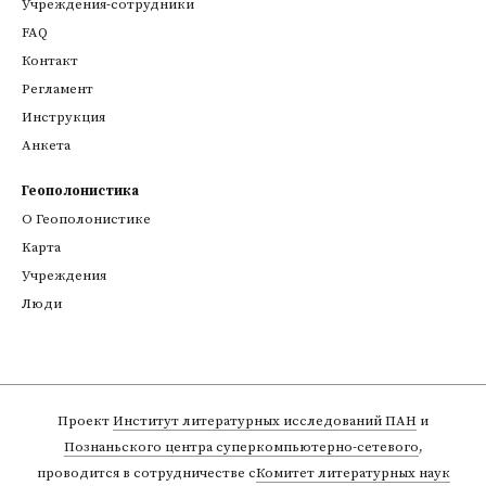
Учреждения-сотрудники
FAQ
Контакт
Регламент
Инструкция
Анкета
Геополонистика
О Геополонистике
Kарта
Учреждения
Люди
Проект
Институт литературных исследований ПАН
и
Познаньского центра суперкомпьютерно-сетевого
,
проводится в сотрудничестве с
Комитет литературных наук