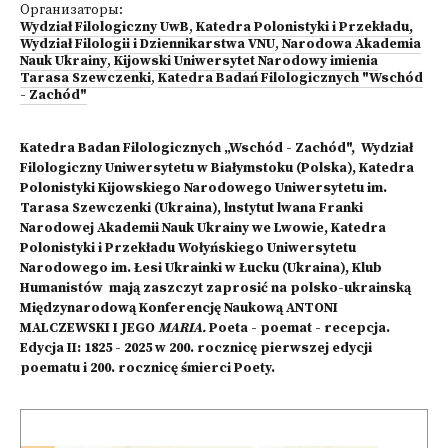
Организаторы:
Wydział Filologiczny UwB
,
Katedra Polonistyki i Przekładu,
Wydział Filologii i Dziennikarstwa VNU
,
Narodowa Akademia
Nauk Ukrainy
,
Kijowski Uniwersytet Narodowy imienia
Tarasa Szewczenki
,
Katedra Badań Filologicznych "Wschód
- Zachód"
Katedra Badan Filologicznych „Wschód - Zachód", Wydział
Filologiczny Uniwersytetu w Białymstoku (Polska), Katedra
Polonistyki Kijowskiego Narodowego Uniwersytetu im.
Tarasa Szewczenki (Ukraina), lnstytut lwana Franki
Narodowej Akademii Nauk Ukrainy we Lwowie, Katedra
Polonistyki i Przekładu Wołyńskiego Uniwersytetu
Narodowego im. Łesi Ukrainki w Łucku (Ukraina), Klub
Humanistów mają zaszczyt zaprosić na polsko-ukrainską
Międzynarodową Konferencję Naukową ANTONI
MALCZEWSKI I JEGO
MARIA.
Poeta - poemat - recepcja.
Edycja II: 1825 - 2025 w 200. rocznicę pierwszej edycji
poematu i 200. rocznicę śmierci Poety.