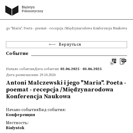
 i jego "Maria". Poeta - poemat - recepcja /Międzynarodowa Konferencja Naukowa
Вернуться
Событие
Начало событияДата события:
02.06.2025 - 03.06.2025
Дата размещения: 29.10.2024
Antoni Malczewski i jego "Maria". Poeta -
poemat - recepcja /Międzynarodowa
Konferencja Naukowa
Начало событияВид события:
Конференция
Местность:
Białystok