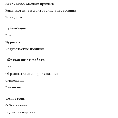
Исследовательские проекты
Кандидатские и докторские диссертации
Конкурсы
Публикации
Все
Журналы
Издательские новинки
Образование и работа
Все
Образовательные предложения
Стипендии
Вакансии
бюллетень
О Бьюлетене
Редакция портала