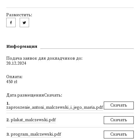
Разместить:
Информация
Подача заявок для докладчиков до:
20.12.2024
Оплата:
450 zł
Дата размещенияСкачать:
1
.
Скачать
zaproszenie_antoni_malczewski_i_jego_maria.pdf
2
.
plakat_malczewski.pdf
Скачать
3
.
program_malczewski.pdf
Скачать