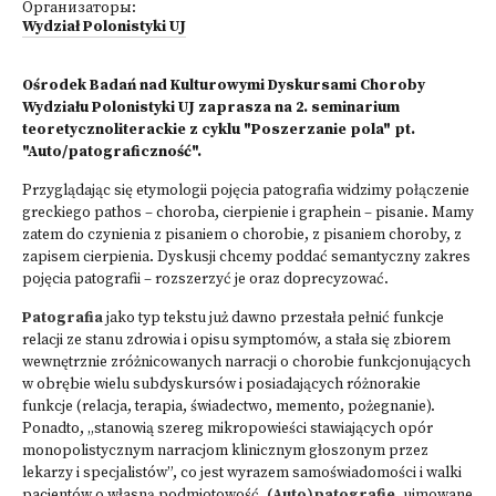
Организаторы:
Wydział Polonistyki UJ
Ośrodek Badań nad Kulturowymi Dyskursami Choroby
Wydziału Polonistyki UJ zaprasza na 2. seminarium
teoretycznoliterackie z cyklu "Poszerzanie pola" pt.
"Auto/patograficzność".
Przyglądając się etymologii pojęcia patografia widzimy połączenie
greckiego pathos – choroba, cierpienie i graphein – pisanie. Mamy
zatem do czynienia z pisaniem o chorobie, z pisaniem choroby, z
zapisem cierpienia. Dyskusji chcemy poddać semantyczny zakres
pojęcia patografii – rozszerzyć je oraz doprecyzować.
Patografia
jako typ tekstu już dawno przestała pełnić funkcje
relacji ze stanu zdrowia i opisu symptomów, a stała się zbiorem
wewnętrznie zróżnicowanych narracji o chorobie funkcjonujących
w obrębie wielu subdyskursów i posiadających różnorakie
funkcje (relacja, terapia, świadectwo, memento, pożegnanie).
Ponadto, „stanowią szereg mikropowieści stawiających opór
monopolistycznym narracjom klinicznym głoszonym przez
lekarzy i specjalistów”, co jest wyrazem samoświadomości i walki
pacjentów o własną podmiotowość.
(Auto)patografie
, ujmowane