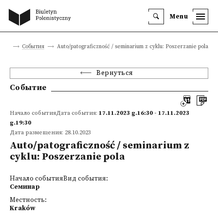
Menu
ница
События
Auto/patograficzność / seminarium z cyklu: Poszerzanie pola
Вернуться
Событие
Начало событияДата события:
17.11.2023 g.16:30 - 17.11.2023
g.19:30
Дата размещения: 28.10.2023
Auto/patograficzność / seminarium z
cyklu: Poszerzanie pola
Начало событияВид события:
Семинар
Местность:
Kraków