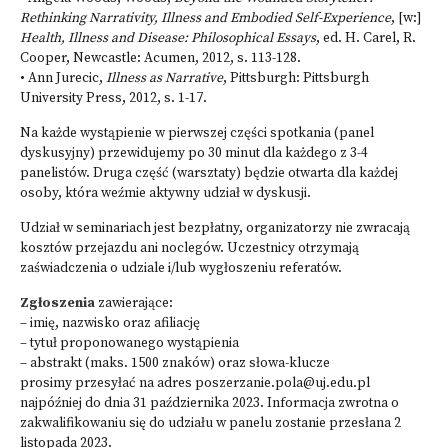
Rethinking Narrativity, Illness and Embodied Self-Experience
, [w:]
Health, Illness and Disease: Philosophical Essays
, ed. H. Carel, R.
Cooper, Newcastle: Acumen, 2012, s. 113-128.
• Ann Jurecic,
Illness as Narrative
, Pittsburgh: Pittsburgh
University Press, 2012, s. 1-17.
Na każde wystąpienie w pierwszej części spotkania (panel
dyskusyjny) przewidujemy po 30 minut dla każdego z 3-4
panelistów. Druga część (warsztaty) będzie otwarta dla każdej
osoby, która weźmie aktywny udział w dyskusji.
Udział w seminariach jest bezpłatny, organizatorzy nie zwracają
kosztów przejazdu ani noclegów. Uczestnicy otrzymają
zaświadczenia o udziale i/lub wygłoszeniu referatów.
Zgłoszenia
zawierające:
– imię, nazwisko oraz afiliację
– tytuł proponowanego wystąpienia
– abstrakt (maks. 1500 znaków) oraz słowa-klucze
prosimy przesyłać na adres
poszerzanie.pola@uj.edu.pl
najpóźniej do dnia 31 października 2023. Informacja zwrotna o
zakwalifikowaniu się do udziału w panelu zostanie przesłana 2
listopada 2023.