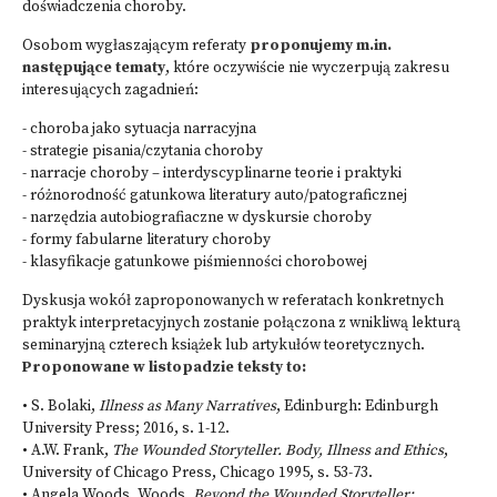
doświadczenia choroby.
Osobom wygłaszającym referaty
proponujemy m.in.
następujące tematy
, które oczywiście nie wyczerpują zakresu
interesujących zagadnień:
- choroba jako sytuacja narracyjna
- strategie pisania/czytania choroby
- narracje choroby – interdyscyplinarne teorie i praktyki
- różnorodność gatunkowa literatury auto/patograficznej
- narzędzia autobiografiaczne w dyskursie choroby
- formy fabularne literatury choroby
- klasyfikacje gatunkowe piśmienności chorobowej
Dyskusja wokół zaproponowanych w referatach konkretnych
praktyk interpretacyjnych zostanie połączona z wnikliwą lekturą
seminaryjną czterech książek lub artykułów teoretycznych.
Proponowane w listopadzie teksty to:
• S. Bolaki,
Illness as Many Narratives
, Edinburgh: Edinburgh
University Press; 2016, s. 1-12.
• A.W. Frank,
The Wounded Storyteller. Body, Illness and Ethics
,
University of Chicago Press, Chicago 1995, s. 53-73.
• Angela Woods, Woods,
Beyond the Wounded Storyteller: