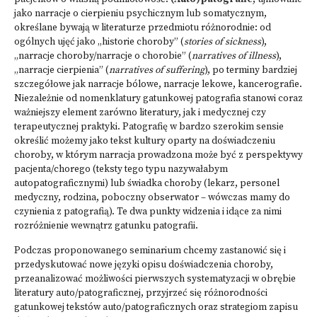
jako narracje o cierpieniu psychicznym lub somatycznym,
określane bywają w literaturze przedmiotu różnorodnie: od
ogólnych ujęć jako „historie choroby” (
stories of sickness
),
„narracje choroby/narracje o chorobie” (
narratives of illness
),
„narracje cierpienia” (
narratives of suffering
), po terminy bardziej
szczegółowe jak narracje bólowe, narracje lekowe, kancerografie.
Niezależnie od nomenklatury gatunkowej patografia stanowi coraz
ważniejszy element zarówno literatury, jak i medycznej czy
terapeutycznej praktyki. Patografię w bardzo szerokim sensie
określić możemy jako tekst kultury oparty na doświadczeniu
choroby, w którym narracja prowadzona może być z perspektywy
pacjenta/chorego (teksty tego typu nazywałabym
autopatograficznymi) lub świadka choroby (lekarz, personel
medyczny, rodzina, poboczny obserwator – wówczas mamy do
czynienia z patografią). Te dwa punkty widzenia i idące za nimi
rozróżnienie wewnątrz gatunku patografii.
Podczas proponowanego seminarium chcemy zastanowić się i
przedyskutować nowe języki opisu doświadczenia choroby,
przeanalizować możliwości pierwszych systematyzacji w obrębie
literatury auto/patograficznej, przyjrzeć się różnorodności
gatunkowej tekstów auto/patograficznych oraz strategiom zapisu