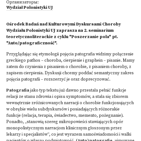
Организаторы:
Wydział Polonistyki UJ
Ośrodek Badań nad Kulturowymi Dyskursami Choroby
Wydziału Polonistyki UJ zaprasza na 2. seminarium
teoretycznoliterackie z cyklu "Poszerzanie pola" pt.
"Auto/patograficzność".
Przyglądając się etymologii pojęcia patografia widzimy połączenie
greckiego pathos – choroba, cierpienie i graphein – pisanie. Mamy
zatem do czynienia z pisaniem o chorobie, z pisaniem choroby, z
zapisem cierpienia. Dyskusji chcemy poddać semantyczny zakres
pojęcia patografii – rozszerzyć je oraz doprecyzować.
Patografia
jako typ tekstu już dawno przestała pełnić funkcje
relacji ze stanu zdrowia i opisu symptomów, a stała się zbiorem
wewnętrznie zróżnicowanych narracji o chorobie funkcjonujących
w obrębie wielu subdyskursów i posiadających różnorakie
funkcje (relacja, terapia, świadectwo, memento, pożegnanie).
Ponadto, „stanowią szereg mikropowieści stawiających opór
monopolistycznym narracjom klinicznym głoszonym przez
lekarzy i specjalistów”, co jest wyrazem samoświadomości i walki
pacjentów o własną podmiotowość.
(Auto)patografie
, ujmowane