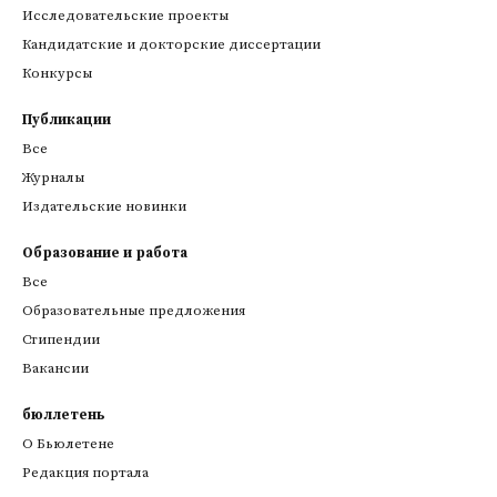
Исследовательские проекты
Кандидатские и докторские диссертации
Конкурсы
Публикации
Все
Журналы
Издательские новинки
Образование и работа
Все
Образовательные предложения
Стипендии
Вакансии
бюллетень
О Бьюлетене
Редакция портала