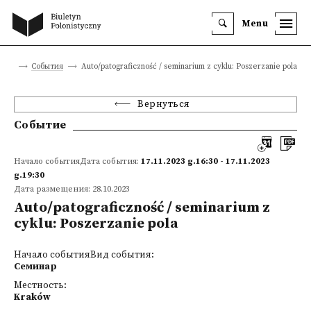
Menu
ница
События
Auto/patograficzność / seminarium z cyklu: Poszerzanie pola
Вернуться
Событие
Начало событияДата события:
17.11.2023 g.16:30 - 17.11.2023
g.19:30
Дата размещения: 28.10.2023
Auto/patograficzność / seminarium z
cyklu: Poszerzanie pola
Начало событияВид события:
Семинар
Местность:
Kraków