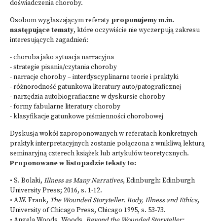
doświadczenia choroby.
Osobom wygłaszającym referaty
proponujemy m.in.
następujące tematy
, które oczywiście nie wyczerpują zakresu
interesujących zagadnień:
- choroba jako sytuacja narracyjna
- strategie pisania/czytania choroby
- narracje choroby – interdyscyplinarne teorie i praktyki
- różnorodność gatunkowa literatury auto/patograficznej
- narzędzia autobiografiaczne w dyskursie choroby
- formy fabularne literatury choroby
- klasyfikacje gatunkowe piśmienności chorobowej
Dyskusja wokół zaproponowanych w referatach konkretnych
praktyk interpretacyjnych zostanie połączona z wnikliwą lekturą
seminaryjną czterech książek lub artykułów teoretycznych.
Proponowane w listopadzie teksty to:
• S. Bolaki,
Illness as Many Narratives
, Edinburgh: Edinburgh
University Press; 2016, s. 1-12.
• A.W. Frank,
The Wounded Storyteller. Body, Illness and Ethics
,
University of Chicago Press, Chicago 1995, s. 53-73.
• Angela Woods, Woods,
Beyond the Wounded Storyteller: