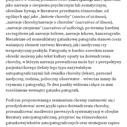
jako narracje o cierpieniu psychicznym lub somatycznym,
określane bywają w literaturze przedmiotu różnorodnie: od
ogólnych ujęć jako „historie choroby” (
stories of sickness
),
„narracje choroby/narracje o chorobie” (
narratives of illness
),
„narracje cierpienia” (
narratives of suffering
), po terminy bardziej
szczegółowe jak narracje bólowe, narracje lekowe, kancerografie.
Niezależnie od nomenklatury gatunkowej patografia stanowi coraz
ważniejszy element zarówno literatury, jak i medycznej czy
terapeutycznej praktyki. Patografię w bardzo szerokim sensie
określić możemy jako tekst kultury oparty na doświadczeniu
choroby, w którym narracja prowadzona może być z perspektywy
pacjenta/chorego (teksty tego typu nazywałabym
autopatograficznymi) lub świadka choroby (lekarz, personel
medyczny, rodzina, poboczny obserwator – wówczas mamy do
czynienia z patografią). Te dwa punkty widzenia i idące za nimi
rozróżnienie wewnątrz gatunku patografii.
Podczas proponowanego seminarium chcemy zastanowić się i
przedyskutować nowe języki opisu doświadczenia choroby,
przeanalizować możliwości pierwszych systematyzacji w obrębie
literatury auto/patograficznej, przyjrzeć się różnorodności
gatunkowej tekstów auto/patograficznych oraz strategiom zapisu