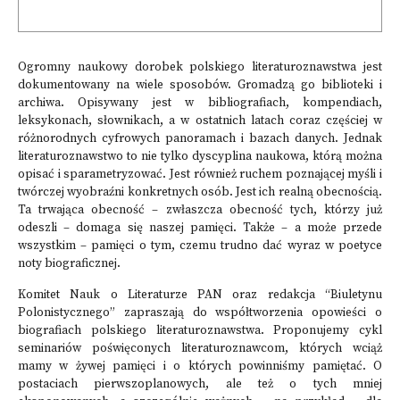
Ogromny naukowy dorobek polskiego literaturoznawstwa jest
dokumentowany na wiele sposobów. Gromadzą go biblioteki i
archiwa. Opisywany jest w bibliografiach, kompendiach,
leksykonach, słownikach, a w ostatnich latach coraz częściej w
różnorodnych cyfrowych panoramach i bazach danych. Jednak
literaturoznawstwo to nie tylko dyscyplina naukowa, którą można
opisać i sparametryzować. Jest również ruchem poznającej myśli i
twórczej wyobraźni konkretnych osób. Jest ich realną obecnością.
Ta trwająca obecność – zwłaszcza obecność tych, którzy już
odeszli – domaga się naszej pamięci. Także – a może przede
wszystkim – pamięci o tym, czemu trudno dać wyraz w poetyce
noty biograficznej.
Komitet Nauk o Literaturze PAN oraz redakcja “Biuletynu
Polonistycznego” zapraszają do współtworzenia opowieści o
biografiach polskiego literaturoznawstwa. Proponujemy cykl
seminariów poświęconych literaturoznawcom, których wciąż
mamy w żywej pamięci i o których powinniśmy pamiętać. O
postaciach pierwszoplanowych, ale też o tych mniej