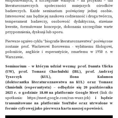
eksponowanych, a szczególnie ważnych – na przykład – dla
literaturoznawczych społeczności mniejszych ośrodków
badawczych. Każde seminarium poświęcimy jednej osobie.
Interesować nas będzie jej naukowa codzienność i droga twórcza,
temperament badawczy, osobowość dydaktyczna, stawiane
kwestie, formułowane koncepcje, dokonania szczególnie warte
przypomnienia, dyskusji lub sporu.
Pierwsze ogniwo cyklu “biografie literaturoznawstwa” poświęcone
zostanie prof. Wacławowi Borowemu - wybitnemu filologowi,
poloniście, angliście i esperantyście, zmarłemu w 1950 r. w
Warszawie.
Seminarium – w którym udział wezmą: prof. Danuta Ulicka
(UW), prof. Tomasz Chachulski (IBL), prof. Andrzej
Tyszczyk (KUL), Ilona Kalamon
(doktorantka literaturoznawstwa na KUL) oraz Tomasz
Chmielnik (esperantysta) – odbędzie się 20 października
2025 r. o godzinie 18.00 na platformie Google Meet
(link do
spotkania:
https://meet.google.com/zus-wuxz-jzk
)
i będzie
transmitowane na platformie YouTube oraz utrwalone w
formie cyfrowej jako pierwsza karta naszej opowieści.