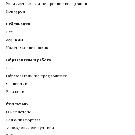
Кандидатские и докторские диссертации
Конкурсы
Публикации
Все
Журналы
Издательские новинки
Образование и работа
Все
Образовательные предложения
Стипендии
Вакансии
бюллетень
О Бьюлетене
Редакция портала
Учреждения-сотрудники