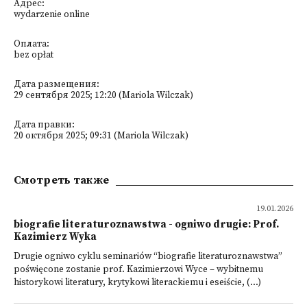
Адрес:
wydarzenie online
Оплата:
bez opłat
Дата размещения:
29 сентября 2025; 12:20 (Mariola Wilczak)
Дата правки:
20 октября 2025; 09:31 (Mariola Wilczak)
Смотреть также
19.01.2026
biografie literaturoznawstwa - ogniwo drugie: Prof.
Kazimierz Wyka
Drugie ogniwo cyklu seminariów “biografie literaturoznawstwa”
poświęcone zostanie prof. Kazimierzowi Wyce – wybitnemu
historykowi literatury, krytykowi literackiemu i eseiście, (...)