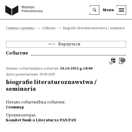
Menu
Главная страница
События
biografie literaturoznawstwa / seminaria
Вернуться
Событие
Начало событияДата события:
20.10.2025 g.18:00
Дата размещения: 29.09.2025
biografie literaturoznawstwa /
seminaria
Начало событияВид события:
Семинар
Организаторы:
Komitet Nauk o Literaturze PAN PAN