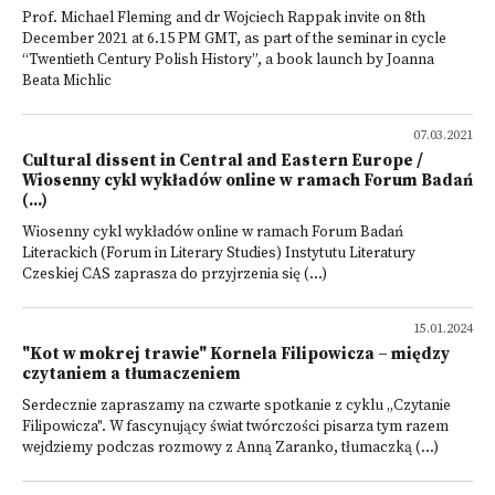
Prof. Michael Fleming and dr Wojciech Rappak invite on 8th
December 2021 at 6.15 PM GMT, as part of the seminar in cycle
“Twentieth Century Polish History”, a book launch by Joanna
Beata Michlic
07.03.2021
Cultural dissent in Central and Eastern Europe /
Wiosenny cykl wykładów online w ramach Forum Badań
(...)
Wiosenny cykl wykładów online w ramach Forum Badań
Literackich (Forum in Literary Studies) Instytutu Literatury
Czeskiej CAS zaprasza do przyjrzenia się (...)
15.01.2024
"Kot w mokrej trawie" Kornela Filipowicza – między
czytaniem a tłumaczeniem
Serdecznie zapraszamy na czwarte spotkanie z cyklu „Czytanie
Filipowicza". W fascynujący świat twórczości pisarza tym razem
wejdziemy podczas rozmowy z Anną Zaranko, tłumaczką (...)