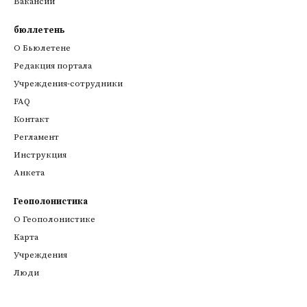
Вакансии
бюллетень
О Бьюлетене
Редакция портала
Учреждения-сотрудники
FAQ
Контакт
Регламент
Инструкция
Анкета
Геополонистика
О Геополонистике
Kарта
Учреждения
Люди