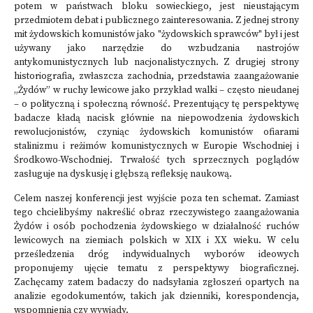
potem w państwach bloku sowieckiego, jest nieustającym
przedmiotem debat i publicznego zainteresowania. Z jednej strony
mit żydowskich komunistów jako "żydowskich sprawców" był i jest
używany jako narzędzie do wzbudzania nastrojów
antykomunistycznych lub nacjonalistycznych. Z drugiej strony
historiografia, zwłaszcza zachodnia, przedstawia zaangażowanie
„Żydów” w ruchy lewicowe jako przykład walki – często nieudanej
– o polityczną i społeczną równość. Prezentujący tę perspektywę
badacze kładą nacisk głównie na niepowodzenia żydowskich
rewolucjonistów, czyniąc żydowskich komunistów ofiarami
stalinizmu i reżimów komunistycznych w Europie Wschodniej i
Środkowo-Wschodniej. Trwałość tych sprzecznych poglądów
zasługuje na dyskusję i głębszą refleksję naukową.
Celem naszej konferencji jest wyjście poza ten schemat. Zamiast
tego chcielibyśmy nakreślić obraz rzeczywistego zaangażowania
Żydów i osób pochodzenia żydowskiego w działalność ruchów
lewicowych na ziemiach polskich w XIX i XX wieku. W celu
prześledzenia dróg indywidualnych wyborów ideowych
proponujemy ujęcie tematu z perspektywy biograficznej.
Zachęcamy zatem badaczy do nadsyłania zgłoszeń opartych na
analizie egodokumentów, takich jak dzienniki, korespondencja,
wspomnienia czy wywiady.