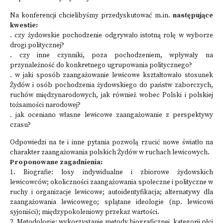
Na konferencji chcielibyśmy przedyskutować m.in.
następujące
kwestie:
. czy żydowskie pochodzenie odgrywało istotną rolę w wyborze
drogi politycznej?
. czy inne czynniki, poza pochodzeniem, wpływały na
przynależność do konkretnego ugrupowania politycznego?
. w jaki sposób zaangażowanie lewicowe kształtowało stosunek
Żydów i osób pochodzenia żydowskiego do państw zaborczych,
ruchów międzynarodowych, jak również wobec Polski i polskiej
tożsamości narodowej?
. jak oceniano własne lewicowe zaangażowanie z perspektywy
czasu?
Odpowiedzi na te i inne pytania pozwolą rzucić nowe światło na
charakter zaangażowania polskich Żydów w ruchach lewicowych.
Proponowane zagadnienia:
1. Biografie: losy indywidualne i zbiorowe żydowskich
lewicowców; okoliczności zaangażowania społeczne i polityczne w
ruchy i organizacje lewicowe; autoidentyfikacja; alternatywy dla
zaangażowania lewicowego; splątane ideologie (np. lewicowi
syjoniści); międzypokoleniowy przekaz wartości.
2. Metodologie: wykorzystanie metody biograficznej, kategorii płci