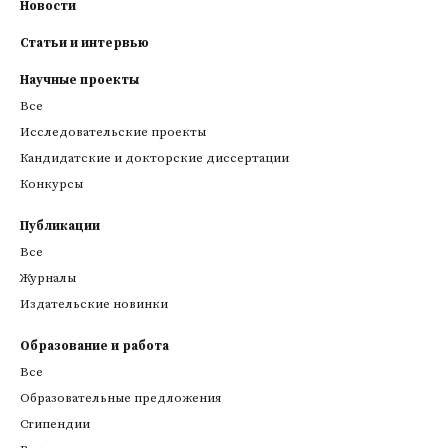
Новости
Статьи и интервью
Научные проекты
Все
Исследовательские проекты
Кандидатские и докторские диссертации
Конкурсы
Публикации
Все
Журналы
Издательские новинки
Образование и работа
Все
Образовательные предложения
Стипендии