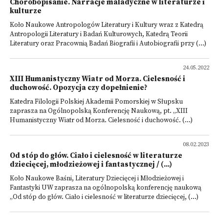
Chorobopisanie. Narracje maladyczne w literaturze i
kulturze
Koło Naukowe Antropologów Literatury i Kultury wraz z Katedrą
Antropologii Literatury i Badań Kulturowych, Katedrą Teorii
Literatury oraz Pracownią Badań Biografii i Autobiografii przy (...)
24.05.2022
XIII Humanistyczny Wiatr od Morza. Cielesność i
duchowość. Opozycja czy dopełnienie?
Katedra Filologii Polskiej Akademii Pomorskiej w Słupsku
zaprasza na Ogólnopolską Konferencję Naukową, pt. „XIII
Humanistyczny Wiatr od Morza. Cielesność i duchowość. (...)
08.02.2023
Od stóp do głów. Ciało i cielesność w literaturze
dziecięcej, młodzieżowej i fantastycznej / (...)
Koło Naukowe Baśni, Literatury Dziecięcej i Młodzieżowej i
Fantastyki UW zaprasza na ogólnopolską konferencję naukową
„Od stóp do głów. Ciało i cielesność w literaturze dziecięcej, (...)