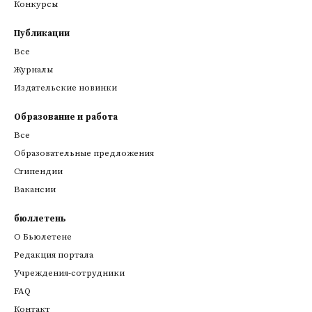
Конкурсы
Публикации
Все
Журналы
Издательские новинки
Образование и работа
Все
Образовательные предложения
Стипендии
Вакансии
бюллетень
О Бьюлетене
Редакция портала
Учреждения-сотрудники
FAQ
Контакт