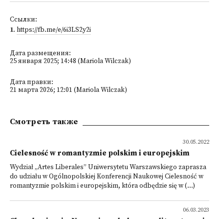
Ссылки:
1
.
https://fb.me/e/6i3LS2y2i
Дата размещения:
25 января 2025; 14:48 (Mariola Wilczak)
Дата правки:
21 марта 2026; 12:01 (Mariola Wilczak)
Смотреть также
30.05.2022
Cielesność w romantyzmie polskim i europejskim
Wydział „Artes Liberales” Uniwersytetu Warszawskiego zaprasza
do udziału w Ogólnopolskiej Konferencji Naukowej Cielesność w
romantyzmie polskim i europejskim, która odbędzie się w (...)
06.03.2023