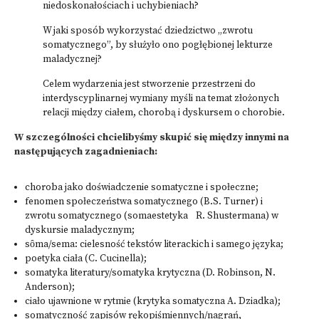
niedoskonałościach i uchybieniach?
W jaki sposób wykorzystać dziedzictwo „zwrotu
somatycznego”, by służyło ono pogłębionej lekturze
maladycznej?
Celem wydarzenia jest stworzenie przestrzeni do
interdyscyplinarnej wymiany myśli na temat złożonych
relacji między ciałem, chorobą i dyskursem o chorobie.
W szczególności chcielibyśmy skupić się między innymi na
następujących zagadnieniach:
choroba jako doświadczenie somatyczne i społeczne;
fenomen społeczeństwa somatycznego (B.S. Turner) i
zwrotu somatycznego (somaestetyka R. Shustermana) w
dyskursie maladycznym;
sȏma/sema: cielesność tekstów literackich i samego języka;
poetyka ciała (C. Cucinella);
somatyka literatury/somatyka krytyczna (D. Robinson, N.
Anderson);
ciało ujawnione w rytmie (krytyka somatyczna A. Dziadka);
somatyczność zapisów rękopiśmiennych/nagrań,