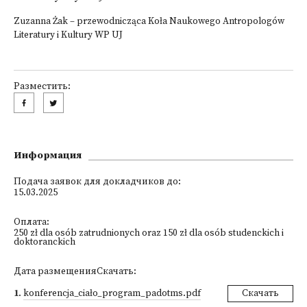
Zuzanna Żak – przewodnicząca Koła Naukowego Antropologów
Literatury i Kultury WP UJ
Разместить:
Информация
Подача заявок для докладчиков до:
15.03.2025
Оплата:
250 zł dla osób zatrudnionych oraz 150 zł dla osób studenckich i
doktoranckich
Дата размещенияСкачать:
1
.
konferencja_ciało_program_padotms.pdf
Скачать