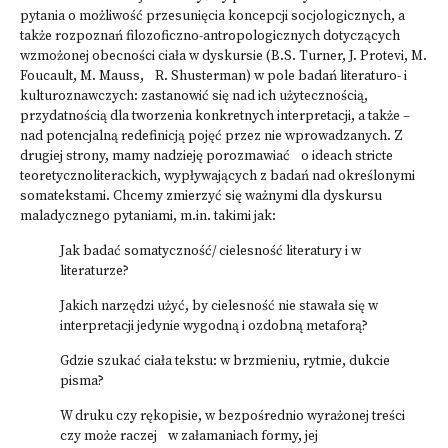
pytania o możliwość przesunięcia koncepcji socjologicznych, a
także rozpoznań filozoficzno-antropologicznych dotyczących
wzmożonej obecności ciała w dyskursie (B.S. Turner, J. Protevi, M.
Foucault, M. Mauss, R. Shusterman) w pole badań literaturo- i
kulturoznawczych: zastanowić się nad ich użytecznością,
przydatnością dla tworzenia konkretnych interpretacji, a także –
nad potencjalną redefinicją pojęć przez nie wprowadzanych. Z
drugiej strony, mamy nadzieję porozmawiać o ideach stricte
teoretycznoliterackich, wypływających z badań nad określonymi
somatekstami. Chcemy zmierzyć się ważnymi dla dyskursu
maladycznego pytaniami, m.in. takimi jak:
Jak badać somatyczność/ cielesność literatury i w
literaturze?
Jakich narzędzi użyć, by cielesność nie stawała się w
interpretacji jedynie wygodną i ozdobną metaforą?
Gdzie szukać ciała tekstu: w brzmieniu, rytmie, dukcie
pisma?
W druku czy rękopisie, w bezpośrednio wyrażonej treści
czy może raczej w załamaniach formy, jej