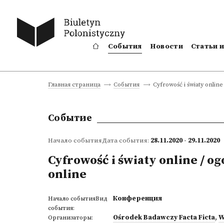
События
Новости
Статьи 
Cyfrowość i światy onlin
Главная страница
События
Событие
Начало событияДата события:
28.11.2020 - 29.11.2020
Cyfrowość i światy online / 
online
Конференция
Начало событияВид
события:
Ośrodek Badawczy Facta Ficta
,
W
Организаторы: