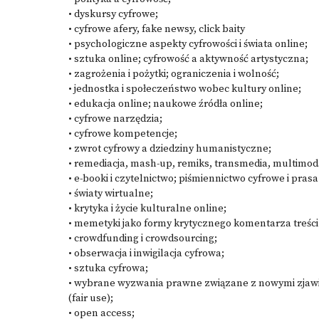
• dyskursy cyfrowe;
• cyfrowe afery, fake newsy, click baity
• psychologiczne aspekty cyfrowości i świata online;
• sztuka online; cyfrowość a aktywność artystyczna;
• zagrożenia i pożytki; ograniczenia i wolność;
• jednostka i społeczeństwo wobec kultury online;
• edukacja online; naukowe źródła online;
• cyfrowe narzędzia;
• cyfrowe kompetencje;
• zwrot cyfrowy a dziedziny humanistyczne;
• remediacja, mash-up, remiks, transmedia, multimod
• e-booki i czytelnictwo; piśmiennictwo cyfrowe i pras
• światy wirtualne;
• krytyka i życie kulturalne online;
• memetyki jako formy krytycznego komentarza treści
• crowdfunding i crowdsourcing;
• obserwacja i inwigilacja cyfrowa;
• sztuka cyfrowa;
• wybrane wyzwania prawne związane z nowymi zjawis
(fair use);
• open access;