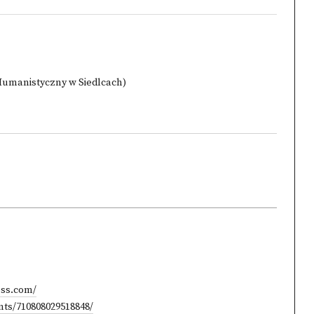
Humanistyczny w Siedlcach)
ess.com/
ts/710808029518848/