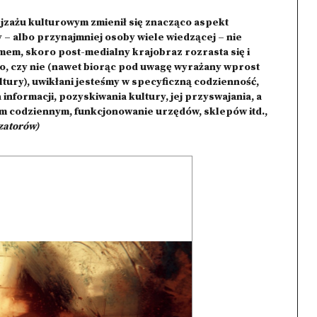
jzażu kulturowym zmienił się znacząco aspekt
 – albo przynajmniej osoby wiele wiedzącej – nie
ilmem, skoro post-medialny krajobraz rozrasta się i
go, czy nie (nawet biorąc pod uwagę wyrażany wprost
ltury), uwikłani jesteśmy w specyficzną codzienność,
informacji, pozyskiwania kultury, jej przyswajania, a
em codziennym, funkcjonowanie urzędów, sklepów itd.,
zatorów)