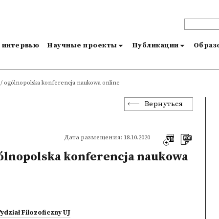
и интервью
Научные проекты
Публикации
Образо
e / ogólnopolska konferencja naukowa online
Вернуться
Дата размещения: 18.10.2020
ogólnopolska konferencja naukowa
ydział Filozoficzny UJ