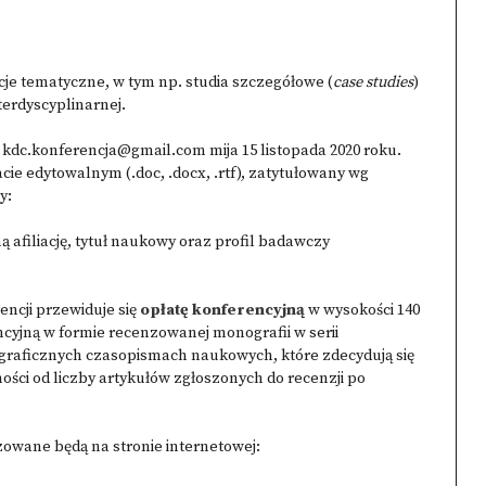
je tematyczne, w tym np. studia szczegółowe (
case studies
)
erdyscyplinarnej.
 kdc.konferencja@gmail.com mija 15 listopada 2020 roku.
e edytowalnym (.doc, .docx, .rtf), zatytułowany wg
y:
ną afiliację, tytuł naukowy oraz profil badawczy
encji przewiduje się
opłatę konferencyjną
w wysokości 140
cyjną w formie recenzowanej monografii w serii
aficznych czasopismach naukowych, które zdecydują się
ści od liczby artykułów zgłoszonych do recenzji po
zowane będą na stronie internetowej: