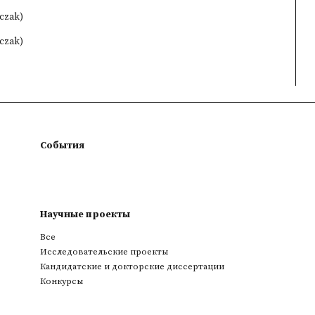
lczak)
lczak)
События
Научные проекты
Все
Исследовательские проекты
Кандидатские и докторские диссертации
Конкурсы