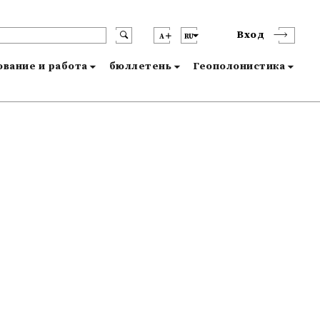
Вход
A
RU
вание и работа
бюллетень
Геополонистика