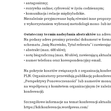
• antagonizmy;
• rozrywka online; cyfrowość w życiu codziennym;
• komunikacja i relacje międzyludzkie.
Niezależnie przyjmowane będą również inne propozyc
z wykorzystaniem wybranej metodologii mono- lub int
Ostateczny termin nadsyłania abstraktów
na adres
Na podany adres prosimy przesłać dokument w formaci
schematu „Imię Nazwisko, Tytuł referatu” i zawierając
• abstrakt (max. 600 słów);
• notę biograficzną (max. 80 słów), zawierającą aktual
• numer telefonu oraz korespondencyjny email.
Na pokrycie kosztów związanych z organizacją konfer
PLN. Organizatorzy przewidują publikację pokonferen
„Perspektywy Ponowoczesności” lub numerów monogr
na współpracę z komitetem organizacyjnym (w zależno
konferencji).
Szczegółowe informacje na temat konferencji aktuali
https://kdckonferencja.wordpress.com/