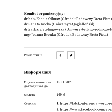
Komitet organizacyjny:
dr hab. Ksenia Olkusz (Ośrodek Badawczy Facta Ficta)
dr Renata Iwicka (Uniwersytet Jagielloński)
dr Barbara Stelingowska (Uniwersytet Przyrodniczo-
mgr Joanna Brońka (Ośrodek Badawczy Facta Ficta)
Разместить:
Информация
15.11.2020
Подача заявок для
докладчиков до:
140 zł
Оплата:
1
.
https://kdckonferencja.wordpr
Ссылки:
2
.
https://www.facebook.com/even