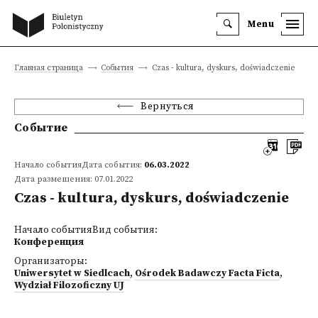
Menu
Главная страница
События
Czas - kultura, dyskurs, doświadczenie
Вернуться
Событие
Начало событияДата события:
06.03.2022
Дата размещения: 07.01.2022
Czas - kultura, dyskurs, doświadczenie
Начало событияВид события:
Конференция
Организаторы:
Uniwersytet w Siedlcach
,
Ośrodek Badawczy Facta Ficta
,
Wydział Filozoficzny UJ