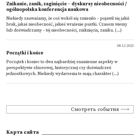
Znikanie, zanik, zaginięcie – dyskursy nieobecności /
ogólnopolska konferencja naukowa
Niekiedy zauważamy, że coś wokół się zmieniło – pojawił się jakiś
brak, jakaś nieobecność, jakieś wrażenie pustki. Czasem wiemy
lub doświadczamy – tej nieobecności, zniknięcia, zaniku. (...)
08.12.2023
Początki i końce
Początek i koniec to dwa najbardziej znamienne aspekty w
perspektywie zbiorowej, historycznej czy doświadczeń
jednostkowych. Niekiedy wydarzenia te mają charakter (...)
Смотреть события
Kарта сайта