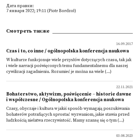
Дата правки:
7 января 2022; 19:11 (Piotr Bordzoł)
Смотреть также
16.09.2017
Czas i to, co inne / ogólnopolska konferencja naukowa
W kulturze funkcjonuje wiele przysłów dotyczących czasu, tak jak
i wiele narracji poświę­conych temu fundamentalnemu dla naszej
cywilizacji zagadnieniu. Rozumieć je można na wiele (...)
22.11.2021
Bohaterstwo, aktywizm, poświęcenie – historie dawne
i współczesne / Ogólnopolska konferencja naukowa
Czasy, obyczaje i kultura w jakiś sposób wymagają poszukiwania
bohaterów potrafiących sprostać wyzwaniom, jakie stawia przed
ludzkością niełatwa rzeczywistość. Mamy szansę się o tym (...)
03.08.2023