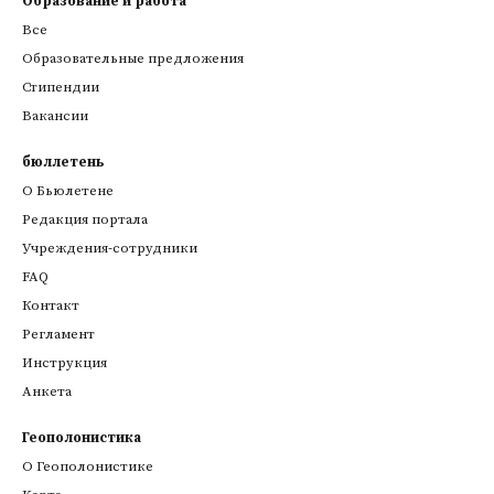
Образование и работа
Все
Образовательные предложения
Стипендии
Вакансии
бюллетень
О Бьюлетене
Редакция портала
Учреждения-сотрудники
FAQ
Контакт
Регламент
Инструкция
Анкета
Геополонистика
О Геополонистике