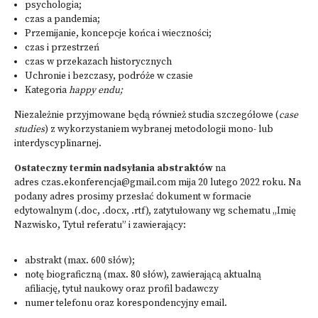
psychologia;
czas a pandemia;
Przemijanie, koncepcje końca i wieczności;
czas i przestrzeń
czas w przekazach historycznych
Uchronie i bezczasy, podróże w czasie
Kategoria
happy endu;
Niezależnie przyjmowane będą również studia szczegółowe (
case
studies
) z wykorzystaniem wybranej metodologii mono- lub
interdyscyplinarnej.
Ostateczny termin nadsyłania abstraktów
na
adres
czas.ekonferencja@gmail.com
mija 20 lutego 2022 roku. Na
podany adres prosimy przesłać dokument w formacie
edytowalnym (.doc, .docx, .rtf), zatytułowany wg schematu „Imię
Nazwisko, Tytuł referatu” i zawierający:
abstrakt (max. 600 słów);
notę biograficzną (max. 80 słów), zawierającą aktualną
afiliację, tytuł naukowy oraz profil badawczy
numer telefonu oraz korespondencyjny email.