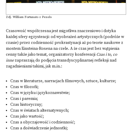
Zdj. William Fortunato z Pexels
Czasowość współczesna jest migotliwa znaczeniowo i dotyka
każdej sfery eg­zystencji: od wyobrażeń artystycznych (podróże w
czasie) przez codzienność prokrastynacji aż po teorie naukowe z
mostem Einsteina-Rosena na czele. A że czas jest bez wątpienia
cenny także jako temat, organizatorzy konferencji
Czas i to, co
inne
zapraszają do podjęcia transdyscyplinarnej refleksji nad
zagadnieniami takimi, jak m.in.:
Czas w literaturze, narracjach filmowych, sztuce, kulturze;
Czas w filozofii;
Czas w języku i językoznawstwie;
Czas i paremia;
Czas historyczny;
Czas w światach alternatywnych;
Czas jako wartość;
Czas a obyczajowość i codzienność;
Czas a doświadczenie jednostki;