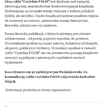
Ideą cyklu "Czytelnia POLIN"
jest dyskusja nad ważnymi,
interesującymi, niejednokrotnie kontrowersyjnymi książkami.
Dyskutujemy na rozmaite tematy związane z kulturą polskich
Żydów, ale nie tylko. Często książka jest jedynie punktem wyjścia
do rozmowy na szersze, uniwersalne tematy historyczne,
literackie, artystyczne czy naukowe.
Forma literacka publikacji, o których mówimy, jest również
zróżnicowana – od poezji, poprzez reportaż, do powieści.
Uczestnikami spotkań są często autorzy, bohaterzy ich książek,
eksperci, publicyści i wydawcy. Uczestnicy spotkań w ramach
cyklu "Czytelnia POLIN" nie raz premierowo poznają książkowe
nowości i są jednymi z pierwszych czytelników nowych
wydawnictw.
Koordynatorem projektu jest Jan Woźniakowski. Za
komunikację cyklu Czytelnia POLIN odpowiada Radosław
Wójcik.
(Informacje pochodzą ze strony organizatora).