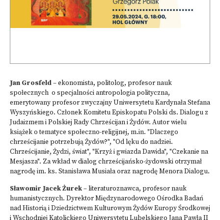
Jan Grosfeld
– ekonomista, politolog, profesor nauk
społecznych o specjalności antropologia polityczna,
emerytowany profesor zwyczajny Uniwersytetu Kardynała Stefana
Wyszyńskiego. Członek Komitetu Episkopatu Polski ds. Dialogu z
Judaizmem i Polskiej Rady Chrześcijan i Żydów. Autor wielu
książek o tematyce społeczno-religijnej, m.in. "Dlaczego
chrześcijanie potrzebują Żydów?", "Od lęku do nadziei.
Chrześcijanie, Żydzi, świat", "Krzyż i gwiazda Dawida", "Czekanie na
Mesjasza". Za wkład w dialog chrześcijańsko-żydowski otrzymał
nagrodę im. ks. Stanisława Musiała oraz nagrodę Menora Dialogu.
Sławomir Jacek Żurek
– literaturoznawca, profesor nauk
humanistycznych. Dyrektor Międzynarodowego Ośrodka Badań
nad Historią i Dziedzictwem Kulturowym Żydów Europy Środkowej
i Wschodniej Katolickiego Uniwersytetu Lubelskiego Jana Pawła II