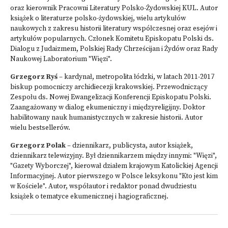
oraz kierownik Pracowni Literatury Polsko-Żydowskiej KUL. Autor
książek o literaturze polsko-żydowskiej, wielu artykułów
naukowych z zakresu historii literatury współczesnej oraz esejów i
artykułów popularnych. Członek Komitetu Episkopatu Polski ds.
Dialogu z Judaizmem, Polskiej Rady Chrześcijan i Żydów oraz Rady
Naukowej Laboratorium "Więzi".
Grzegorz Ryś
– kardynał, metropolita łódzki, w latach 2011-2017
biskup pomocniczy archidiecezji krakowskiej. Przewodniczący
Zespołu ds. Nowej Ewangelizacji Konferencji Episkopatu Polski.
Zaangażowany w dialog ekumeniczny i międzyreligijny. Doktor
habilitowany nauk humanistycznych w zakresie historii. Autor
wielu bestsellerów.
Grzegorz Polak
– dziennikarz, publicysta, autor książek,
dziennikarz telewizyjny. Był dziennikarzem między innymi: "Więzi",
"Gazety Wyborczej", kierował działem krajowym Katolickiej Agencji
Informacyjnej. Autor pierwszego w Polsce leksykonu "Kto jest kim
w Kościele". Autor, współautor i redaktor ponad dwudziestu
książek o tematyce ekumenicznej i hagiograficznej.