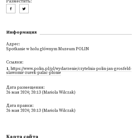
Разместить:
Информация
Адрес:
Spotkanie w holu głównym Muzeum POLIN
Ссылки:
1
.
https://www.polin.pl/pl/wydarzenie/czytelnia-polin-jan-grosfeld-
slawomir-zurek-palac-plonie
Дата размещения:
26 мая 2024; 20:13 (Mariola Wilczak)
Дата правки:
26 мая 2024; 20:13 (Mariola Wilczak)
Kарта сайта