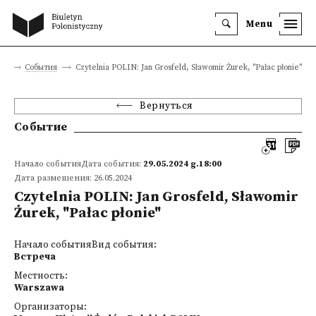
Menu
ца
События
Czytelnia POLIN: Jan Grosfeld, Sławomir Żurek, "Pałac płonie"
Вернуться
Событие
Начало событияДата события:
29.05.2024 g.18:00
Дата размещения: 26.05.2024
Czytelnia POLIN: Jan Grosfeld, Sławomir
Żurek, "Pałac płonie"
Начало событияВид события:
Встреча
Местность:
Warszawa
Организаторы: