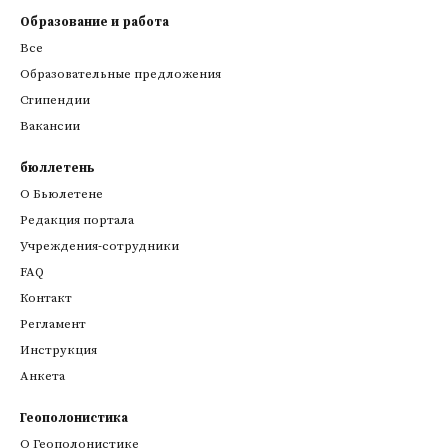
Образование и работа
Все
Образовательные предложения
Стипендии
Вакансии
бюллетень
О Бьюлетене
Редакция портала
Учреждения-сотрудники
FAQ
Контакт
Регламент
Инструкция
Анкета
Геополонистика
О Геополонистике