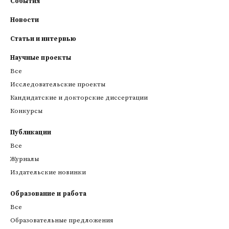
События
Новости
Статьи и интервью
Научные проекты
Все
Исследовательские проекты
Кандидатские и докторские диссертации
Конкурсы
Публикации
Все
Журналы
Издательские новинки
Образование и работа
Все
Образовательные предложения