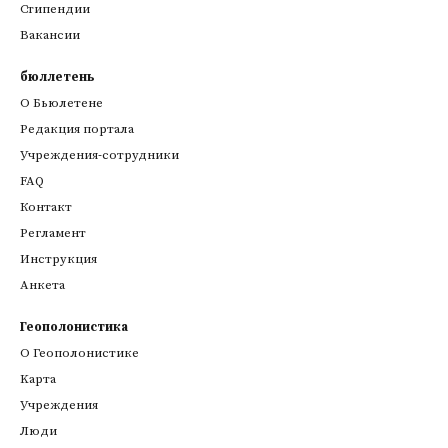
Стипендии
Вакансии
бюллетень
О Бьюлетене
Редакция портала
Учреждения-сотрудники
FAQ
Контакт
Регламент
Инструкция
Анкета
Геополонистика
О Геополонистике
Kарта
Учреждения
Люди