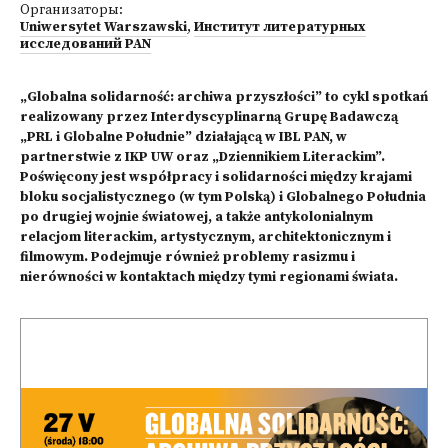
Организаторы:
Uniwersytet Warszawski
,
Институт литературных
исследований PAN
„Globalna solidarność: archiwa przyszłości” to cykl spotkań
realizowany przez Interdyscyplinarną Grupę Badawczą
„PRL i Globalne Południe” działającą w IBL PAN, w
partnerstwie z IKP UW oraz „Dziennikiem Literackim”.
Poświęcony jest współpracy i solidarności między krajami
bloku socjalistycznego (w tym Polską) i Globalnego Południa
po drugiej wojnie światowej, a także antykolonialnym
relacjom literackim, artystycznym, architektonicznym i
filmowym. Podejmuje również problemy rasizmu i
nierówności w kontaktach między tymi regionami świata.