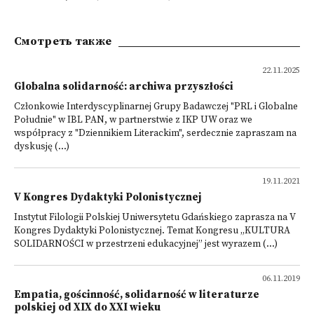
Смотреть также
22.11.2025
Globalna solidarność: archiwa przyszłości
Członkowie Interdyscyplinarnej Grupy Badawczej "PRL i Globalne
Południe" w IBL PAN, w partnerstwie z IKP UW oraz we
współpracy z "Dziennikiem Literackim", serdecznie zapraszam na
dyskusję (...)
19.11.2021
V Kongres Dydaktyki Polonistycznej
Instytut Filologii Polskiej Uniwersytetu Gdańskiego zaprasza na V
Kongres Dydaktyki Polonistycznej. Temat Kongresu „KULTURA
SOLIDARNOŚCI w przestrzeni edukacyjnej” jest wyrazem (...)
06.11.2019
Empatia, gościnność, solidarność w literaturze
polskiej od XIX do XXI wieku