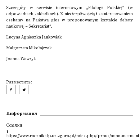
Szczegóły w serwisie internetowym „Filologii Polskiej” (w
odpowiednich zakładkach). Z niecierpliwością i zainteresowaniem
czekamy na Państwa głos w proponowanym kształcie debaty
naukowej – Sekretariat*.
Lucyna Agnieszka Jankowiak
Małgorzata Mikołajczak
Joanna Wawryk
Разместить:
Информация
Ссылки:
1
.
https://www.rocznik.ifp.uz.zgora.pl/index.php/fprnuz/announcement