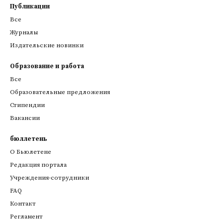
Публикации
Все
Журналы
Издательские новинки
Образование и работа
Все
Образовательные предложения
Стипендии
Вакансии
бюллетень
О Бьюлетене
Редакция портала
Учреждения-сотрудники
FAQ
Контакт
Регламент