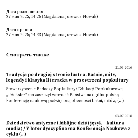
Дата размещения:
27 мая 2025; 14:26 (Magdalena Jurewicz-Nowak)
Дата правки:
27 мая 2025; 14:33 (Magdalena Jurewicz-Nowak)
Смотреть также
21.03.2016
Tradycja po drugiej stronie lustra. Baśnie, mity,
legendy i klasyka literacka w przestrzeni popkultury
Stowarzyszenie Badaczy Popkultury i Edukacji Popkulturowej
„Trickster” ma zaszczyt zaprosić Państwa na ogólnopolską
konferencję naukową poświęconą obecności baśni, mitów, (...)
03.07.2018
Dziedzictwo antyczne i biblijne dziś (język – kultura–
media) / V Interdyscyplinarna Konferencja Naukowa z
cyklu (...)