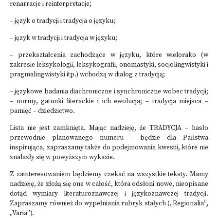
renarracje i reinterpretacje;
– język o tradycji i tradycja o języku;
– język w tradycji i tradycja w języku;
– przekształcenia zachodzące w języku, które wielorako (w
zakresie leksykologii, leksykografii, onomastyki, socjolingwistyki i
pragmalingwistyki itp.) wchodzą w dialog z tradycją;
– językowe badania diachroniczne i synchroniczne wobec tradycji;
– normy, gatunki literackie i ich ewolucja; – tradycja miejsca –
pamięć – dziedzictwo.
Lista nie jest zamknięta. Mając nadzieję, że TRADYCJA – hasło
przewodnie planowanego numeru – będzie dla Państwa
inspirująca, zapraszamy także do podejmowania kwestii, które nie
znalazły się w powyższym wykazie.
Z zainteresowaniem będziemy czekać na wszystkie teksty. Mamy
nadzieję, że złożą się one w całość, która odsłoni nowe, nieopisane
dotąd wymiary literaturoznawczej i językoznawczej tradycji.
Zapraszamy również do wypełniania rubryk stałych („Regionalia”,
„Varia”).