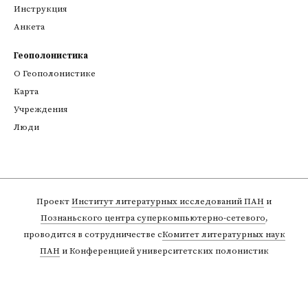
Инструкция
Анкета
Геополонистика
О Геополонистике
Kарта
Учреждения
Люди
Проект
Институт литературных исследований ПАН
и
Познаньского центра суперкомпьютерно-сетевого
,
проводится в сотрудничестве с
Комитет литературных наук
ПАН
и Конференцией университетских полонистик