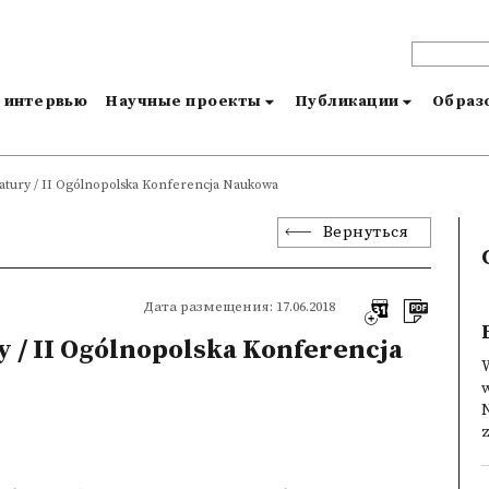
и интервью
Научные проекты
Публикации
Образо
eratury / II Ogólnopolska Konferencja Naukowa
Вернуться
Дата размещения: 17.06.2018
ry / II Ogólnopolska Konferencja
W
w
N
z