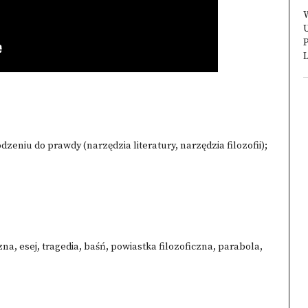
W
U
P
L
hodzeniu do prawdy (narzędzia literatury, narzędzia filozofii);
czna, esej, tragedia, baśń, powiastka filozoficzna, parabola,