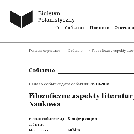
События
Новости
Статьи 
Filozoficzne aspekty lit
Главная страница
События
Событие
Начало событияДата события:
26.10.2018
Filozoficzne aspekty literatu
Naukowa
Конференция
Начало событияВид
события:
Lublin
Местность: