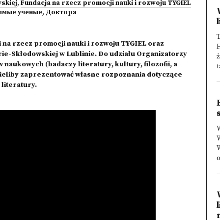
skiej
,
Fundacja na rzecz promocji nauki i rozwoju TYGIEL
имые ученые
,
Доктора
T
ji na rzecz promocji nauki i rozwoju TYGIEL oraz
H
urie-Skłodowskiej w Lublinie. Do udziału Organizatorzy
ż
aukowych (badaczy literatury, kultury, filozofii, a
t
hcieliby zaprezentować własne rozpoznania dotyczące
literatury.
W
o