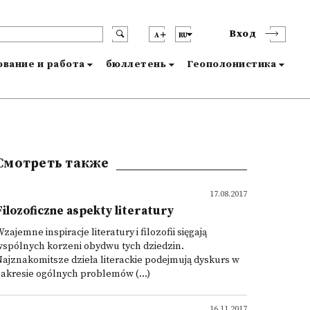
Вход
A
RU
вание и работа
бюллетень
Геополонистика
Смотреть также
17.08.2017
Filozoficzne aspekty literatury
zajemne inspiracje literatury i filozofii sięgają
spólnych korzeni obydwu tych dziedzin.
ajznakomitsze dzieła literackie podejmują dyskurs w
akresie ogólnych problemów (...)
16.11.2017