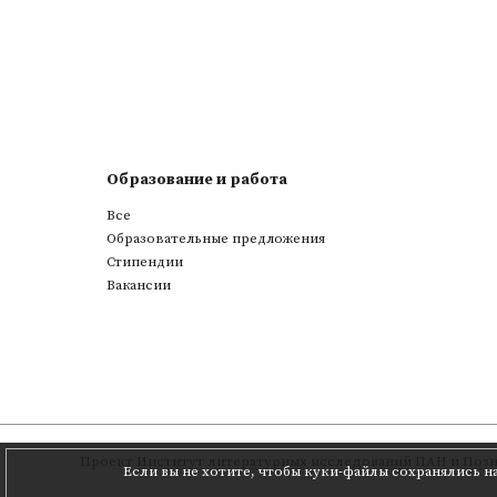
Образование и работа
Все
Образовательные предложения
Стипендии
Вакансии
Проект
Институт литературных исследований ПАН
и
Позн
Если вы не хотите, чтобы куки-файлы сохранялись н