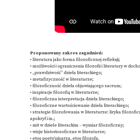
Proponowany zakres zagadnień:
• literatura jako forma filozoficznej refleksji;
• możliwości i ograniczenia filozofii i literatury w doc
• „prawdziwość” dzieła literackiego;
• metafizyczność w literaturze;
• filozoficzność dzieła objawiającego sacrum;
• inspiracje filozofią w literaturze;
• filozoficzna interpretacja dzieła literackiego;
• filozoficzne wartościowanie dzieła literackiego;
• strategie filozofowania w literaturze: liryka filozofi
apokryf i in.;
• mit w dziele literackim – wymiar filozoficzny;
• wizje historiozoficzne w literaturze;
• etos poety/pisarza, etos filozofa.