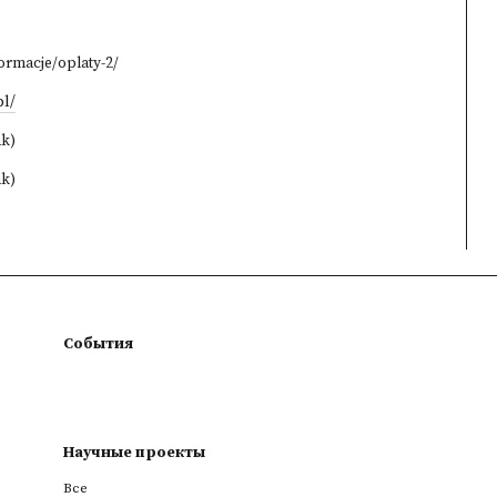
formacje/oplaty-2/
pl/
ak)
ak)
События
Научные проекты
Все