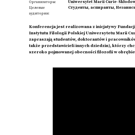
Uniwersytet Marii Curie-Skłodow
Организаторы:
Студенты
,
аспиранты
,
Независ
Целевые
аудитории:
Konferencja
jest realizowana z inicjatywy Fundac
Instytutu Filologii Polskiej Uniwersytetu Marii C
zapraszają studentów, doktorantów i pracowników n
także przedstawicieli innych dziedzin), którzy c
szeroko pojmowanej obecności filozofii w obrębie 