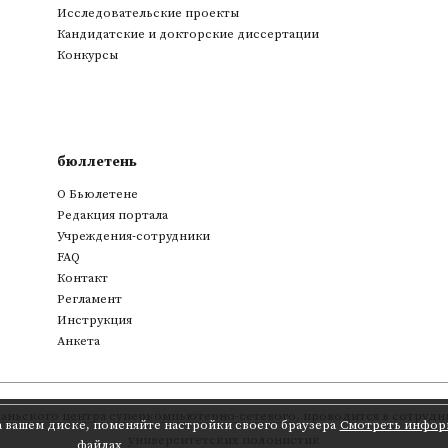
Исследовательские проекты
Кандидатские и докторские диссертации
Конкурсы
бюллетень
О Бьюлетене
Редакция портала
Учреждения-сотрудники
FAQ
Контакт
Регламент
Инструкция
Анкета
аньского центра суперкомпьютерно-сетевого
,
проводится в сотрудни
а вашем диске, поменяйте настройки своего браузера
Смотреть инфор
университетских полонистик
файлах