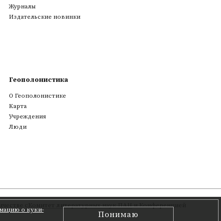
Журналы
Издательские новинки
Геополонистика
О Геополонистике
Kарта
Учреждения
Люди
честве с
Комитет литературных наук ПАН
и Конференцией
мацию о куки-
Понимаю