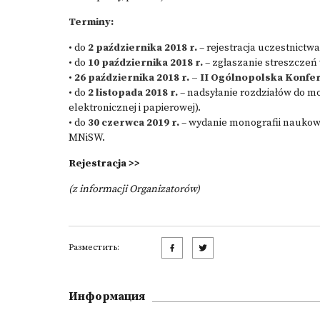
Terminy:
• do
2 października 2018 r.
– rejestracja uczestnictwa
• do
10 października 2018 r.
– zgłaszanie streszczeń
•
26 października 2018 r. – II Ogólnopolska Konfe
• do
2 listopada 2018 r.
– nadsyłanie rozdziałów do mo
elektronicznej i papierowej).
• do
30
czerwca 2019 r.
– wydanie monografii naukowej
MNiSW.
Rejestracja >>
(z informacji Organizatorów)
Разместить:
Информация