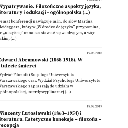
Wypatrywanie. Filozoficzne aspekty języka,
literatury i edukacji - ogólnopolska (...)
emat konferencji nawiązuje m.in. do słów Martina
eideggera, który w „W drodze do języka” przypomina,
e „uczyć się” oznacza stawiać się wiedzącym, a więc
akim, (...)
19.06.2018
Edward Abramowski (1868-1918). W
stulecie śmierci
ydział Filozofii i Socjologii Uniwersytetu
Warszawskiego oraz Wydział Psychologii Uniwersytetu
Warszawskiego zapraszają do udziału w
gólnopolskiej, interdyscyplinarnej (...)
18.02.2019
Wincenty Lutosławski (1863–1954) i
literatura. Estetyczne koneksje – filozofia –
recepcja