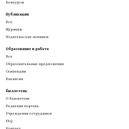
Конкурсы
Публикации
Все
Журналы
Издательские новинки
Образование и работа
Все
Образовательные предложения
Стипендии
Вакансии
бюллетень
О Бьюлетене
Редакция портала
Учреждения-сотрудники
FAQ
Контакт