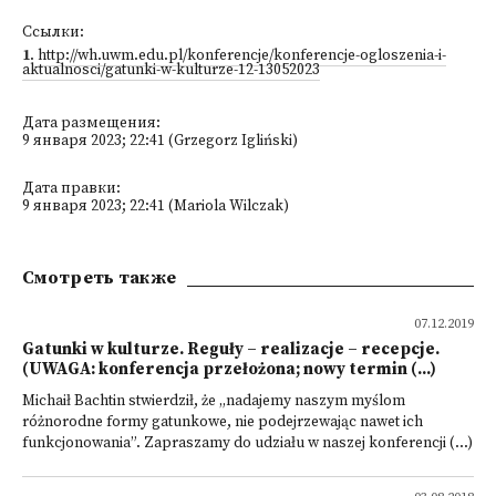
Ссылки:
1
.
http://wh.uwm.edu.pl/konferencje/konferencje-ogloszenia-i-
aktualnosci/gatunki-w-kulturze-12-13052023
Дата размещения:
9 января 2023; 22:41 (Grzegorz Igliński)
Дата правки:
9 января 2023; 22:41 (Mariola Wilczak)
Смотреть также
07.12.2019
Gatunki w kulturze. Reguły – realizacje – recepcje.
(UWAGA: konferencja przełożona; nowy termin (...)
Michaił Bachtin stwierdził, że „nadajemy naszym myślom
różnorodne formy gatunkowe, nie podejrzewając nawet ich
funkcjonowania”. Zapraszamy do udziału w naszej konferencji (...)