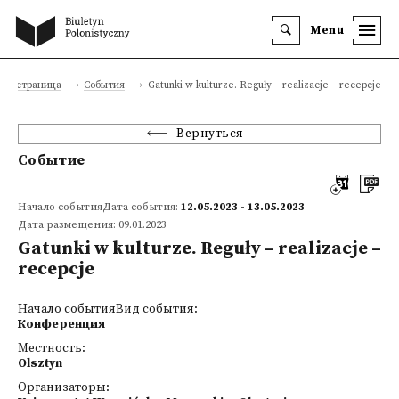
Menu
ная страница
События
Gatunki w kulturze. Reguły – realizacje – recepcje
Вернуться
Событие
Начало событияДата события:
12.05.2023 - 13.05.2023
Дата размещения: 09.01.2023
Gatunki w kulturze. Reguły – realizacje –
recepcje
Начало событияВид события:
Конференция
Местность:
Olsztyn
Организаторы: