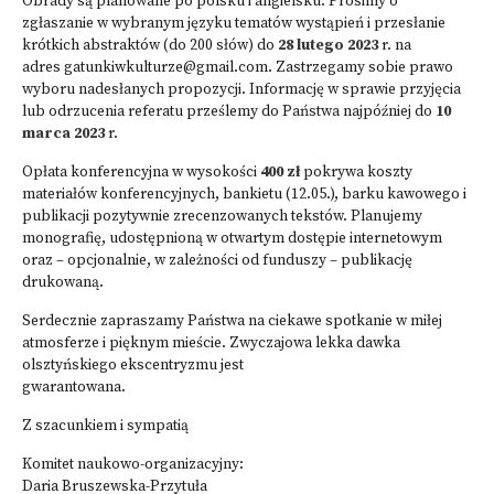
Obrady są planowane po polsku i angielsku. Prosimy o
zgłaszanie w wybranym języku tematów wystąpień i przesłanie
krótkich abstraktów (do 200 słów) do
28 lutego 2023
r. na
adres
gatunkiwkulturze@gmail.com
. Zastrzegamy sobie prawo
wyboru nadesłanych propozycji. Informację w sprawie przyjęcia
lub odrzucenia referatu prześlemy do Państwa najpóźniej do
10
marca 2023
r.
Opłata konferencyjna w wysokości
400 zł
pokrywa koszty
materiałów konferencyjnych, bankietu (12.05.), barku kawowego i
publikacji pozytywnie zrecenzowanych tekstów. Planujemy
monografię, udostępnioną w otwartym dostępie internetowym
oraz – opcjonalnie, w zależności od funduszy – publikację
drukowaną.
Serdecznie zapraszamy Państwa na ciekawe spotkanie w miłej
atmosferze i pięknym mieście. Zwyczajowa lekka dawka
olsztyńskiego ekscentryzmu jest
gwarantowana.
Z szacunkiem i sympatią
Komitet naukowo-organizacyjny:
Daria Bruszewska-Przytuła