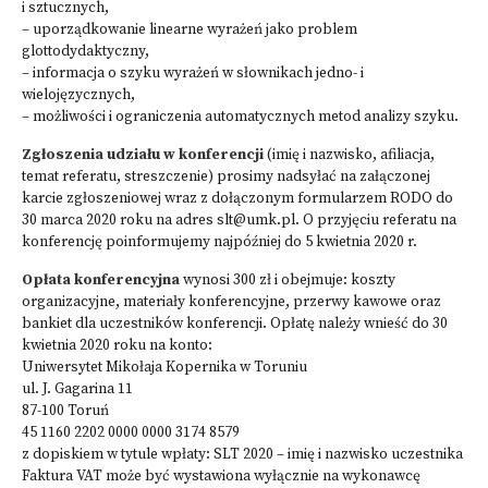
i sztucznych,
– uporządkowanie linearne wyrażeń jako problem
glottodydaktyczny,
– informacja o szyku wyrażeń w słownikach jedno- i
wielojęzycznych,
– możliwości i ograniczenia automatycznych metod analizy szyku.
Zgłoszenia udziału w konferencji
(imię i nazwisko, afiliacja,
temat referatu, streszczenie) prosimy nadsyłać na załączonej
karcie zgłoszeniowej wraz z dołączonym formularzem RODO do
30 marca 2020 roku na adres
slt@umk.pl
. O przyjęciu referatu na
konferencję poinformujemy najpóźniej do 5 kwietnia 2020 r.
Opłata konferencyjna
wynosi 300 zł i obejmuje: koszty
organizacyjne, materiały konferencyjne, przerwy kawowe oraz
bankiet dla uczestników konferencji. Opłatę należy wnieść do 30
kwietnia 2020 roku na konto:
Uniwersytet Mikołaja Kopernika w Toruniu
ul. J. Gagarina 11
87-100 Toruń
45 1160 2202 0000 0000 3174 8579
z dopiskiem w tytule wpłaty: SLT 2020 – imię i nazwisko uczestnika
Faktura VAT może być wystawiona wyłącznie na wykonawcę