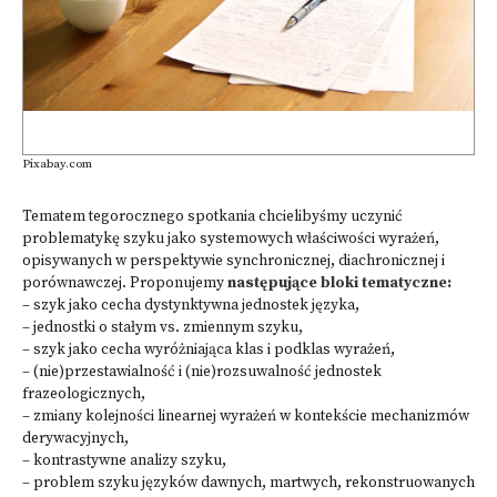
Pixabay.com
Tematem tegorocznego spotkania chcielibyśmy uczynić
problematykę szyku jako systemowych właściwości wyrażeń,
opisywanych w perspektywie synchronicznej, diachronicznej i
porównawczej. Proponujemy
następujące bloki tematyczne:
– szyk jako cecha dystynktywna jednostek języka,
– jednostki o stałym vs. zmiennym szyku,
– szyk jako cecha wyróżniająca klas i podklas wyrażeń,
– (nie)przestawialność i (nie)rozsuwalność jednostek
frazeologicznych,
– zmiany kolejności linearnej wyrażeń w kontekście mechanizmów
derywacyjnych,
– kontrastywne analizy szyku,
– problem szyku języków dawnych, martwych, rekonstruowanych