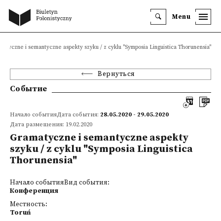
Menu
matyczne i semantyczne aspekty szyku / z cyklu "Symposia Linguistica Thorunensia"
Вернуться
Событие
Начало событияДата события:
28.05.2020 - 29.05.2020
Дата размещения: 19.02.2020
Gramatyczne i semantyczne aspekty
szyku / z cyklu "Symposia Linguistica
Thorunensia"
Начало событияВид события:
Конференция
Местность:
Toruń