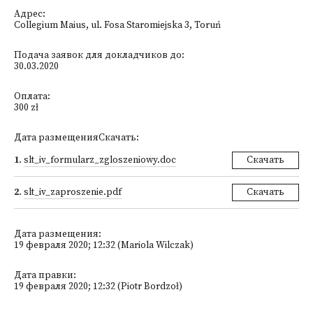
Адрес:
Collegium Maius, ul. Fosa Staromiejska 3, Toruń
Подача заявок для докладчиков до:
30.03.2020
Оплата:
300 zł
Дата размещенияСкачать:
1
.
slt_iv_formularz_zgloszeniowy.doc
Скачать
2
.
slt_iv_zaproszenie.pdf
Скачать
Дата размещения:
19 февраля 2020; 12:32 (Mariola Wilczak)
Дата правки:
19 февраля 2020; 12:32 (Piotr Bordzoł)