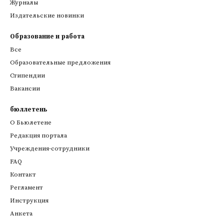
Журналы
Издательские новинки
Образование и работа
Все
Образовательные предложения
Стипендии
Вакансии
бюллетень
О Бьюлетене
Редакция портала
Учреждения-сотрудники
FAQ
Контакт
Регламент
Инструкция
Анкета