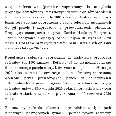
Sesje referatowe (panele)
: zapraszamy do nadsyłania
propozycji tematów sesji referatowych w formie opisów problemu
lub obszaru badawczego (do 2000 znaków). Osoba proponująca
temat sesji zostanie poproszona o ocenę referatów zgłoszonych
do jej panelu i zaproszona o przewodniczenie obradom.
Propozycje ostaną ocenione przez Komitet Naukowy Kongresu.
Termin nadsyłania propozycji paneli upływa
31 stycznia 2020
roku
. Ogłoszenie przyjętych tematów paneli wraz z ich opisami
nastąpi
28 lutego 2020 roku
.
Pojedyncze referaty
: zapraszamy do nadsyłania propozycji
referatów (do 1000 znaków). Referaty (20 minut) można zgłaszać
do konkretnego panelu z listy, która zostanie ogłoszona 28 lutego
2020 albo w ramach otwartego naboru. Propozycje zostaną
ocenione przez prowadzących panele w porozumieniu
z Komitetem Naukowym Kongresu. Termin nadsyłania propozycji
referatów upływa
30 kwietnia 2020 roku
. Informacja o przyjęciu
referatu zostanie uczestnikom przekazana do
15 czerwca 2020
roku
.
Zapraszamy także do zgłaszania chęci udziału w dyskusjach
plenarnych poświęconych sytuacji i perspektywom rozmowy