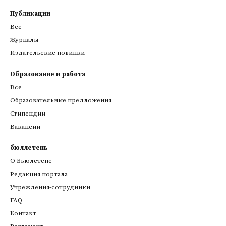
Публикации
Все
Журналы
Издательские новинки
Образование и работа
Все
Образовательные предложения
Стипендии
Вакансии
бюллетень
О Бьюлетене
Редакция портала
Учреждения-сотрудники
FAQ
Контакт