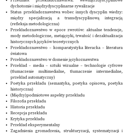
Przedmiot przekładoznawstwa: wewnątrzdyscyplinowe
dychotomie i międzydyscyplinarne rywalizacje
Status przekładoznawstwa wobec innych dyscyplin wiedzy:
między specjalizacją a transdyscyplinową integracją
(refleksja metodologiczna)
Przekładoznawstwo w epoce zwrotów: aktualne tendencje,
mody metodologiczne, metajęzyki, trwałość i dezaktualizacja
historycznych języków teoretycznych
Przekładoznawstwo – komparatystyka literacka – literatura
światowa
Przekładoznawstwo w domenie językoznawstwa
Przekład – media – sztuki wizualne – technologie cyfrowe
(tłumaczenie multimedialne, tłumaczenie intermedialne,
przekład automatyczny)
Poetyka przekładu (semantyka, poetyka opisowa, poetyka
historyczna)
(Między)podmiotowe aspekty przekładu
Filozofia przekładu
Historia przekładu
Recepcja przekładu
Krytyka przekładu
Przekład eksperymentalny
Zagadnienia gromadzenia, strukturyzacji, systematyzacji i