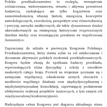
Polskie przekładoznawstwo to rozległa, wewnętrznie
zróżnicowana, wielowymiarowa, otwarta i aktywna przestrzeń
badawcza, zaskakująca nie tylko bogactwem oraz
samoświadomością własnej historii, mnogością konceptów
metodologicznych, szerokością perspektyw oraz różnorodnością
i precyzją narzędzi analitycznych, ale także
dynamizmem działań
ukierunkowanych na reintegrację historycznie rozproszonych
dziedzin wiedzy oraz wzrastającym prestiżem we współczesnej
humanistyce
.
Zapraszamy do udziału w pierwszym Kongresie Polskiego
Przekładoznawstwa, który stawia sobie za cel uwidocznienie i
docenienie aktywności polskich środowisk przekładoznawczych.
Kongres będzie okazją do spotkania badaczy przekładu,
reprezentujących różne dyscypliny i szkoły z ośrodków
naukowych całego kraju. Pozwoli na wzajemne poznanie się i
nawiązanie współpracy, odnalezienie nowych obszarów i
możliwości wspólnego działania oraz międzydyscyplinarnej i
międzyinstytucjonalnej konsolidacji, zapewniającej podniesienie
efektywności realizacji projektów
badawczych
, a tym samym ich
międzynarodowej
konkurencyjności.
Nadrzędnym celem Kongresu jest diagnoza aktualnego stanu