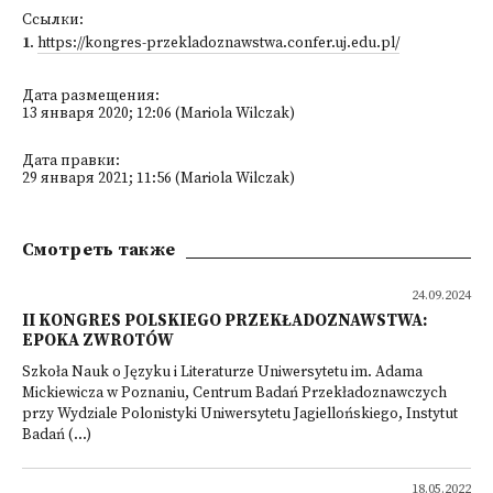
Ссылки:
1
.
https://kongres-przekladoznawstwa.confer.uj.edu.pl/
Дата размещения:
13 января 2020; 12:06 (Mariola Wilczak)
Дата правки:
29 января 2021; 11:56 (Mariola Wilczak)
Смотреть также
24.09.2024
II KONGRES POLSKIEGO PRZEKŁADOZNAWSTWA:
EPOKA ZWROTÓW
Szkoła Nauk o Języku i Literaturze Uniwersytetu im. Adama
Mickiewicza w Poznaniu, Centrum Badań Przekładoznawczych
przy Wydziale Polonistyki Uniwersytetu Jagiellońskiego, Instytut
Badań (...)
18.05.2022