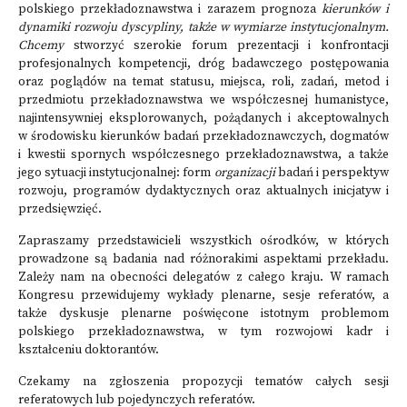
polskiego przekładoznawstwa i zarazem prognoza
kierunków i
dynamiki rozwoju dyscypliny, także w wymiarze instytucjonalnym.
Chcemy
stworzyć szerokie forum prezentacji i konfrontacji
profesjonalnych kompetencji, dróg badawczego postępowania
oraz poglądów na temat statusu, miejsca, roli, zadań, metod i
przedmiotu przekładoznawstwa we współczesnej humanistyce,
najintensywniej eksplorowanych, pożądanych i akceptowalnych
w środowisku kierunków badań przekładoznawczych, dogmatów
i kwestii spornych współczesnego przekładoznawstwa, a także
jego sytuacji instytucjonalnej: form
organizacji
badań i perspektyw
rozwoju, programów dydaktycznych oraz aktualnych inicjatyw i
przedsięwzięć.
Zapraszamy przedstawicieli wszystkich ośrodków, w których
prowadzone są badania nad różnorakimi aspektami przekładu.
Zależy nam na obecności delegatów z całego kraju. W ramach
Kongresu przewidujemy wykłady plenarne, sesje referatów, a
także dyskusje plenarne poświęcone istotnym problemom
polskiego przekładoznawstwa, w tym rozwojowi kadr i
kształceniu doktorantów.
Czekamy na zgłoszenia propozycji tematów całych sesji
referatowych lub pojedynczych referatów.