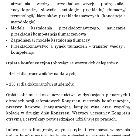
utrwalania wiedzy przekładoznawczej: podręczniki,
encyklopedie, słowniki, antologie przekładu/ tłumaczy/
terminologii/ kierunków przekładoznawczych (koncepcje i
metodologie)
Modele kształcenia przekładoznawczego, nauczanie
przekładu i kompetencja tłumaczeniowa
Zagadnienia i modele kształcenia tłumaczy
Przekładoznawstwo a rynek tłumaczeń – transfer wiedzy i
kompetencji
Opłata konferencyjna
(obowiązuje wszystkich delegatów):
– 450 zł dla pracowników naukowych,
– 250 zł dla doktorantów i studentów.
Opłata obejmuje koszt uczestnictwa w dyskusjach plenarnych i
obradach sesji referatowych Kongresu, materiały konferencyjne,
przerwy kawowe, inauguracyjną lampkę wina oraz wspólną
kolację w drugim dniu Kongresu. Wszyscy uczestnicy Kongresu
otrzymają certyfikaty potwierdzające udział w jego pracach.
Informacje o Kongresie, w tym o trybie i terminarzu wnoszenia