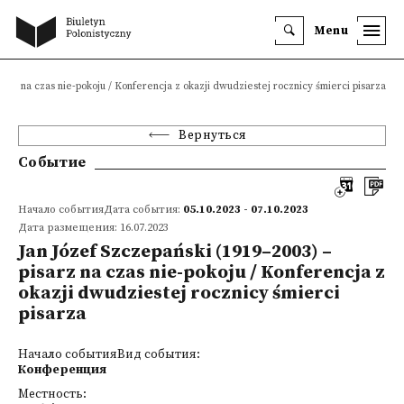
Menu
sarz na czas nie-pokoju / Konferencja z okazji dwudziestej rocznicy śmierci pisarza
Вернуться
Событие
Начало событияДата события:
05.10.2023 - 07.10.2023
Дата размещения: 16.07.2023
Jan Józef Szczepański (1919–2003) –
pisarz na czas nie-pokoju / Konferencja z
okazji dwudziestej rocznicy śmierci
pisarza
Начало событияВид события:
Конференция
Местность: