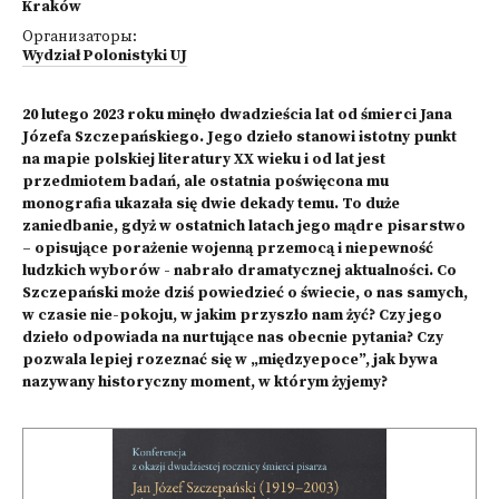
Kraków
Организаторы:
Wydział Polonistyki UJ
20 lutego 2023 roku minęło dwadzieścia lat od śmierci Jana
Józefa Szczepańskiego. Jego dzieło stanowi istotny punkt
na mapie polskiej literatury XX wieku i od lat jest
przedmiotem badań, ale ostatnia poświęcona mu
monografia ukazała się dwie dekady temu. To duże
zaniedbanie, gdyż w ostatnich latach jego mądre pisarstwo
– opisujące porażenie wojenną przemocą i niepewność
ludzkich wyborów - nabrało dramatycznej aktualności. Co
Szczepański może dziś powiedzieć o świecie, o nas samych,
w czasie nie-pokoju, w jakim przyszło nam żyć? Czy jego
dzieło odpowiada na nurtujące nas obecnie pytania? Czy
pozwala lepiej rozeznać się w „międzyepoce”, jak bywa
nazywany historyczny moment, w którym żyjemy?