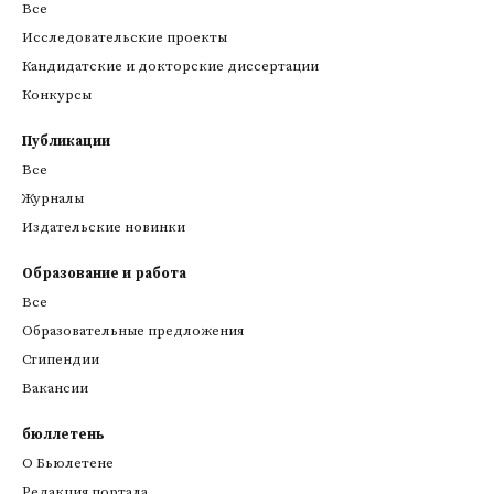
Все
Исследовательские проекты
Кандидатские и докторские диссертации
Конкурсы
Публикации
Все
Журналы
Издательские новинки
Образование и работа
Все
Образовательные предложения
Стипендии
Вакансии
бюллетень
О Бьюлетене
Редакция портала