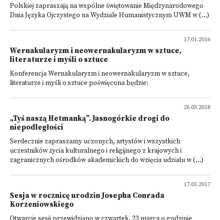
Polskiej zapraszają na wspólne świętowanie Międzynarodowego
Dnia Języka Ojczystego na Wydziale Humanistycznym UWM w (...)
17.01.2016
Wernakularyzm i neowernakularyzm w sztuce,
literaturze i myśli o sztuce
Konferencja Wernakularyzm i neowernakularyzm w sztuce,
literaturze i myśli o sztuce poświęcona będzie:
26.03.2018
„Tyś naszą Hetmanką”. Jasnogórkie drogi do
niepodległości
Serdecznie zapraszamy uczonych, artystów i wszystkich
uczestników życia kulturalnego i religijnego z krajowych i
zagranicznych ośrodków akademickich do wzięcia udziału w (...)
17.03.2017
Sesja w rocznicę urodzin Josepha Conrada
Korzeniowskiego
Otwarcie sesji przewidziano w czwartek, 23 marca o godzinie