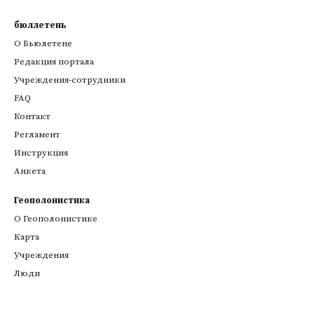
бюллетень
О Бьюлетене
Редакция портала
Учреждения-сотрудники
FAQ
Контакт
Регламент
Инструкция
Анкета
Геополонистика
О Геополонистике
Kарта
Учреждения
Люди