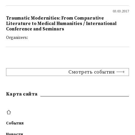
03.03.2017
Traumatic Modernities: From Comparative
Literature to Medical Humanities / International
Conference and Seminars
Organizers:
Смотреть события
Kарта сайта
События
Новости