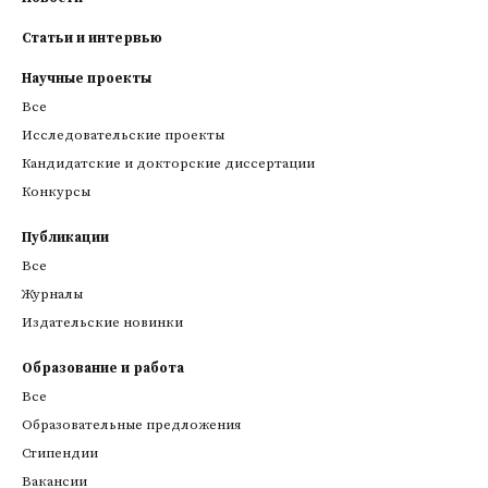
Статьи и интервью
Научные проекты
Все
Исследовательские проекты
Кандидатские и докторские диссертации
Конкурсы
Публикации
Все
Журналы
Издательские новинки
Образование и работа
Все
Образовательные предложения
Стипендии
Вакансии