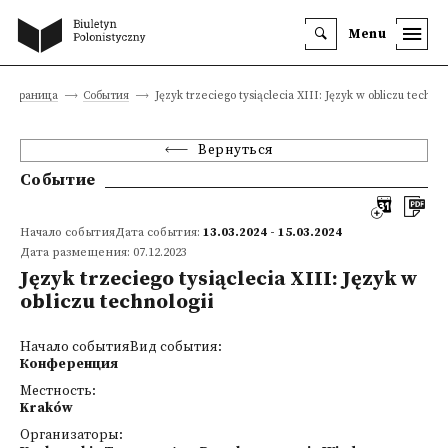
Menu
я страница
События
Język trzeciego tysiąclecia XIII: Język w obliczu technol
Вернуться
Событие
Начало событияДата события:
13.03.2024 - 15.03.2024
Дата размещения: 07.12.2023
Język trzeciego tysiąclecia XIII: Język w
obliczu technologii
Начало событияВид события:
Конференция
Местность:
Kraków
Организаторы: