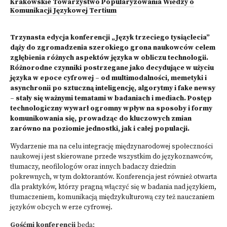
Krakowskie Towarzystwo Popularyzowania Wiedzy o
Komunikacji Językowej Tertium
Trzynasta edycja konferencji „Język trzeciego tysiąclecia”
dąży do zgromadzenia szerokiego grona naukowców celem
zgłębienia różnych aspektów języka w obliczu technologii.
Różnorodne czynniki postrzegane jako decydujące w użyciu
języka w epoce cyfrowej – od multimodalności, memetyki i
asynchronii po sztuczną inteligencję, algorytmy i fake newsy
– stały się ważnymi tematami w badaniach i mediach. Postęp
technologiczny wywarł ogromny wpływ na sposoby i formy
komunikowania się, prowadząc do kluczowych zmian
zarówno na poziomie jednostki, jak i całej populacji.
Wydarzenie ma na celu integrację międzynarodowej społeczności
naukowej i jest skierowane przede wszystkim do językoznawców,
tłumaczy, neofilologów oraz innych badaczy dziedzin
pokrewnych, w tym doktorantów. Konferencja jest również otwarta
dla praktyków, którzy pragną włączyć się w badania nad językiem,
tłumaczeniem, komunikacją międzykulturową czy też nauczaniem
języków obcych w erze cyfrowej.
Gośćmi konferencji
będą: