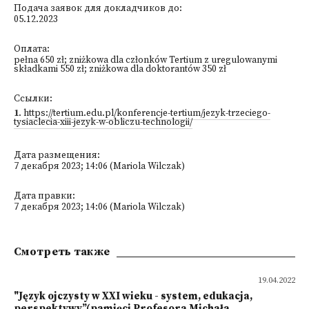
Подача заявок для докладчиков до:
05.12.2023
Оплата:
pełna 650 zł; zniżkowa dla członków Tertium z uregulowanymi
składkami 550 zł; zniżkowa dla doktorantów 350 zł
Ссылки:
1
.
https://tertium.edu.pl/konferencje-tertium/jezyk-trzeciego-
tysiaclecia-xiii-jezyk-w-obliczu-technologii/
Дата размещения:
7 декабря 2023; 14:06 (Mariola Wilczak)
Дата правки:
7 декабря 2023; 14:06 (Mariola Wilczak)
Смотреть также
19.04.2022
"Język ojczysty w XXI wieku - system, edukacja,
perspektywy”(pamięci Profesora Michała