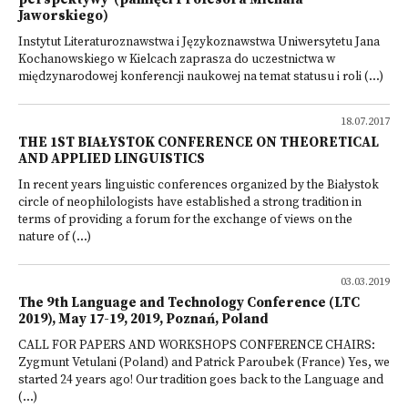
Jaworskiego)
Instytut Literaturoznawstwa i Językoznawstwa Uniwersytetu Jana
Kochanowskiego w Kielcach zaprasza do uczestnictwa w
międzynarodowej konferencji naukowej na temat statusu i roli (...)
18.07.2017
THE 1ST BIAŁYSTOK CONFERENCE ON THEORETICAL
AND APPLIED LINGUISTICS
In recent years linguistic conferences organized by the Białystok
circle of neophilologists have established a strong tradition in
terms of providing a forum for the exchange of views on the
nature of (...)
03.03.2019
The 9th Language and Technology Conference (LTC
2019), May 17-19, 2019, Poznań, Poland
CALL FOR PAPERS AND WORKSHOPS CONFERENCE CHAIRS:
Zygmunt Vetulani (Poland) and Patrick Paroubek (France) Yes, we
started 24 years ago! Our tradition goes back to the Language and
(...)