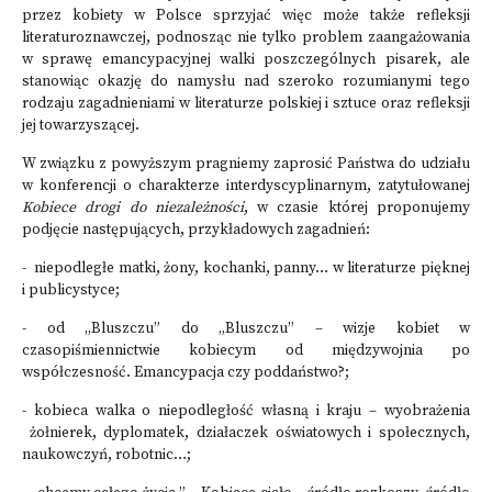
przez kobiety w Polsce sprzyjać więc może także refleksji
literaturoznawczej, podnosząc nie tylko problem zaangażowania
w sprawę emancypacyjnej walki poszczególnych pisarek, ale
stanowiąc okazję do namysłu nad szeroko rozumianymi tego
rodzaju zagadnieniami w literaturze polskiej i sztuce oraz refleksji
jej towarzyszącej.
W związku z powyższym pragniemy zaprosić Państwa do udziału
w konferencji o charakterze interdyscyplinarnym, zatytułowanej
Kobiece drogi do niezależności
, w czasie której proponujemy
podjęcie następujących, przykładowych zagadnień:
- niepodległe matki, żony, kochanki, panny… w literaturze pięknej
i publicystyce;
- od „Bluszczu” do „Bluszczu” – wizje kobiet w
czasopiśmiennictwie kobiecym od międzywojnia po
współczesność. Emancypacja czy poddaństwo?;
- kobieca walka o niepodległość własną i kraju – wyobrażenia
żołnierek, dyplomatek, działaczek oświatowych i społecznych,
naukowczyń, robotnic…;