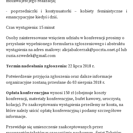
możliwa jest jego realizacja;
- poprzedniczki i kontynuatorki – kobiety feministyczne i
emancypacyjne kiedyś i dziś.
Czas wystąpienia: 15 minut
Osoby zainteresowane wzięciem udziału w konferencji prosimy o
przysłanie wypełnionego formularza zgłoszeniowego i abstraktu
wystąpienia na adres mailowy:
alicjabalcerzak@poczta.onet.pl
lub
zuzia.szwedek@gmail.com
Termin nadesłania zgłoszenia:
22 lipca 2018 r.
Potwierdzenie przyjęcia zgłoszenia oraz dalsze informacje
organizacyjne zostaną przesłane do 03 sierpnia 2018 r.
Opłata konferencyjna
wynosi 150 zł (obejmuje koszty
konferencji, materiały konferencyjne, bufet kawowy, uroczystą
kolację). Po zaakceptowaniu wystąpienia prześlemy nr konta, na
które należy uiścić opłatę konferencyjną i podamy szczegółowe
informacje.
Przewiduje się umieszczenie zaakceptowanych przez