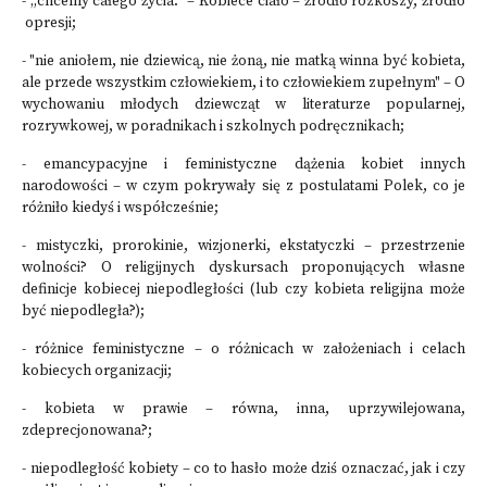
- „chcemy całego życia.” – Kobiece ciało – źródło rozkoszy, źródło
opresji;
- "nie aniołem, nie dziewicą, nie żoną, nie matką winna być kobieta,
ale przede wszystkim człowiekiem, i to człowiekiem zupełnym" – O
wychowaniu młodych dziewcząt w literaturze popularnej,
rozrywkowej, w poradnikach i szkolnych podręcznikach;
- emancypacyjne i feministyczne dążenia kobiet innych
narodowości – w czym pokrywały się z postulatami Polek, co je
różniło kiedyś i współcześnie;
- mistyczki, prorokinie, wizjonerki, ekstatyczki – przestrzenie
wolności? O religijnych dyskursach proponujących własne
definicje kobiecej niepodległości (lub czy kobieta religijna może
być niepodległa?);
- różnice feministyczne – o różnicach w założeniach i celach
kobiecych organizacji;
- kobieta w prawie – równa, inna, uprzywilejowana,
zdeprecjonowana?;
- niepodległość kobiety – co to hasło może dziś oznaczać, jak i czy