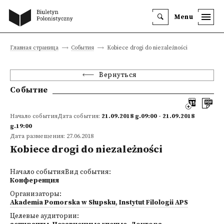
Menu
Главная страница
События
Kobiece drogi do niezależności
Вернуться
Событие
Начало событияДата события:
21.09.2018 g.09:00 - 21.09.2018
g.19:00
Дата размещения: 27.06.2018
Kobiece drogi do niezależności
Начало событияВид события:
Конференция
Организаторы:
Akademia Pomorska w Słupsku
,
Instytut Filologii APS
Целевые аудитории: