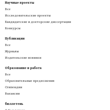
Научные проекты
Все
Исследовательские проекты
Кандидатские и докторские диссертации
Конкурсы
Публикации
Все
Журналы
Издательские новинки
Образование и работа
Все
Образовательные предложения
Стипендии
Вакансии
бюллетень