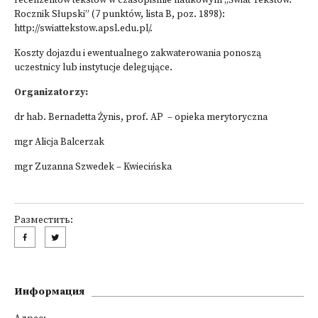
recenzentów tekstów w czasopiśmie naukowym „Świat Tekstów.
Rocznik Słupski” (7 punktów, lista B, poz. 1898):
http://swiattekstow.apsl.edu.pl/.
Koszty dojazdu i ewentualnego zakwaterowania ponoszą
uczestnicy lub instytucje delegujące.
Organizatorzy:
dr hab. Bernadetta Żynis, prof. AP – opieka merytoryczna
mgr Alicja Balcerzak
mgr Zuzanna Szwedek – Kwiecińska
Разместить:
Информация