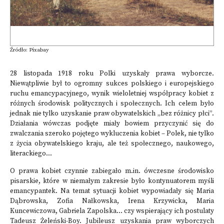
Źródło: Pixabay
28 listopada 1918 roku Polki uzyskały prawa wyborcze.
Niewątpliwie był to ogromny sukces polskiego i europejskiego
ruchu emancypacyjnego, wynik wieloletniej współpracy kobiet z
różnych środowisk politycznych i społecznych. Ich celem było
jednak nie tylko uzyskanie praw obywatelskich „bez różnicy płci”.
Działania wówczas podjęte miały bowiem przyczynić się do
zwalczania szeroko pojętego wykluczenia kobiet – Polek, nie tylko
z życia obywatelskiego kraju, ale też społecznego, naukowego,
literackiego...
O prawa kobiet czynnie zabiegało m.in. ówczesne środowisko
pisarskie, które w niemałym zakresie było kontynuatorem myśli
emancypantek. Na temat sytuacji kobiet wypowiadały się Maria
Dąbrowska, Zofia Nałkowska, Irena Krzywicka, Maria
Kuncewiczowa, Gabriela Zapolska… czy wspierający ich postulaty
Tadeusz Żeleński-Boy. Jubileusz uzyskania praw wyborczych