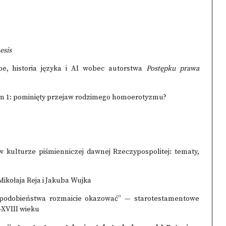
esis
oe, historia języka i AI wobec autorstwa
Postępku prawa
m 1: pominięty przejaw rodzimego homoerotyzmu?
 kulturze piśmienniczej dawnej Rzeczypospolitej: tematy,
ikołaja Reja i Jakuba Wujka
i podobieństwa rozmaicie okazować” — starotestamentowe
–XVIII wieku