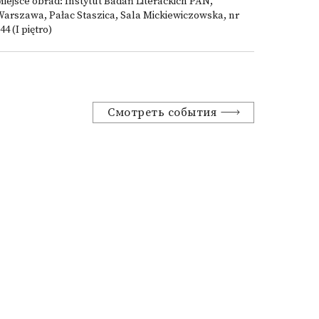
iejsce obrad: Instytut Badań Literackich PAN,
arszawa, Pałac Staszica, Sala Mickiewiczowska, nr
44 (I piętro)
Смотреть события