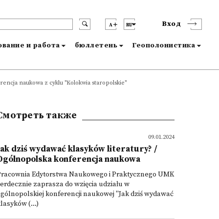
Вход
A
RU
вание и работа
бюллетень
Геополонистика
erencja naukowa z cyklu "Kolokwia staropolskie"
Смотреть также
09.01.2024
Jak dziś wydawać klasyków literatury? /
Ogólnopolska konferencja naukowa
Pracownia Edytorstwa Naukowego i Praktycznego UMK
erdecznie zaprasza do wzięcia udziału w
gólnopolskiej konferencji naukowej "Jak dziś wydawać
lasyków (...)