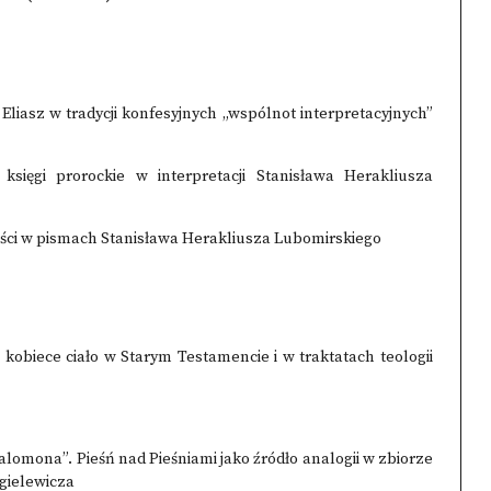
liasz w tradycji konfesyjnych „wspólnot interpretacyjnych”
sięgi prorockie w interpretacji Stanisława Herakliusza
ści w pismach Stanisława Herakliusza Lubomirskiego
: kobiece ciało w Starym Testamencie i w traktatach teologii
omona”. Pieśń nad Pieśniami jako źródło analogii w zbiorze
ielewicza