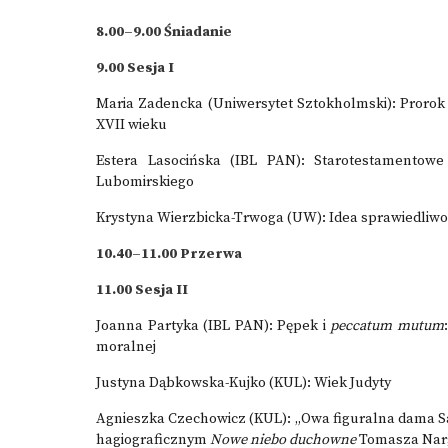
8.00–9.00 Śniadanie
9.00 Sesja I
Maria Zadencka (Uniwersytet Sztokholmski): Prorok E
XVII wieku
Estera Lasocińska (IBL PAN): Starotestamentowe k
Lubomirskiego
Krystyna Wierzbicka-Trwoga (UW): Idea sprawiedliwo
10.40–11.00 Przerwa
11.00 Sesja II
Joanna Partyka (IBL PAN): Pępek i
peccatum mutum
moralnej
Justyna Dąbkowska-Kujko (KUL): Wiek Judyty
Agnieszka Czechowicz (KUL): „Owa figuralna dama Sal
hagiograficznym
Nowe niebo duchowne
Tomasza Narg