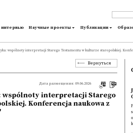
и интервью
Научные проекты
Публикации
Образо
lityka: wspólnoty interpretacji Starego Testamentu w kulturze staropolskiej. Konf
Вернуться
Дата размещения: 09.06.2026
a: wspólnoty interpretacji Starego
olskiej. Konferencja naukowa z
"
s
o
k