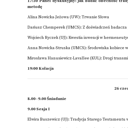
17:30 Panel dyskusyjny: Jak badać obecność trad
metodę
Alina Nowicka-Jeżowa (UW): Trwanie Słowa
Dariusz Chemperek (UMCS): Z doświadczeń badacza 
Wojciech Ryczek (UJ): Kwestia inwencji w hermeneutyc
Anna Nowicka-Struska (UMCS): Środowiska kobiece w 
Mirosława Hanusiewicz-Lavallee (KUL): Drogi transmis
19:00 Kolacja
26 cze
8.00–9.00 Śniadanie
9.00 Sesja I
Elwira Buszewicz (UJ): Tradycja Starego Testamentu