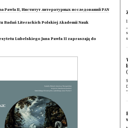
na Pawła II
,
Институт литературных исследований PAN
I
tu Badań Literackich Polskiej Akademii Nauk
„
s
s
sytetu Lubelskiego Jana Pawła II zapraszają do
(
S
D
"