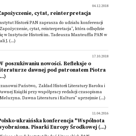
04.12.2018
Zapożyczenie, cytat, reinterpretacja
nstytut Historii PAN zaprasza do udziału konferencji
Zapożyczenie, cytat, reinterpretacja”, która odbędzie
ię w Instytucie Historii im. Tadeusza Manteuffla PAN w
ali J. (...)
17.10.2018
W poszukiwaniu nowości. Refleksje o
literaturze dawnej pod patronatem Piotra
...)
zanowni Państwo, Zakład Historii Literatury Baroku i
awnej Książki przy współpracy redakcji czasopisma
Meluzyna. Dawna Literatura i Kultura" uprzejmie (...)
11.04.2016
Polsko-ukraińska konferencja "Wspólnota
wyobrażona. Pisarki Europy Środkowej (...)