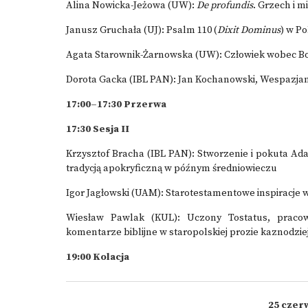
Alina Nowicka-Jeżowa (UW):
De profundis
. Grzech i 
Janusz Gruchała (UJ): Psalm 110 (
Dixit Dominus
) w P
Agata Starownik-Żarnowska (UW): Człowiek wobec Bo
Dorota Gacka (IBL PAN): Jan Kochanowski, Wespazjan 
17:00–17:30 Przerwa
17:30 Sesja II
Krzysztof Bracha (IBL PAN): Stworzenie i pokuta Ad
tradycją apokryficzną w późnym średniowieczu
Igor Jagłowski (UAM): Starotestamentowe inspiracje
Wiesław Pawlak (KUL): Uczony Tostatus, pracowi
komentarze biblijne w staropolskiej prozie kaznodziej
19:00 Kolacja
25 czer