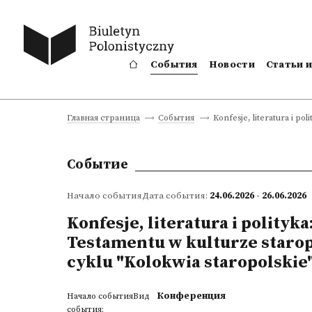
События
Новости
Статьи 
Konfesje, literatura i po
Главная страница
События
Событие
Начало событияДата события:
24.06.2026 - 26.06.2026
Konfesje, literatura i polityk
Testamentu w kulturze starop
cyklu "Kolokwia staropolskie
Конференция
Начало событияВид
события: