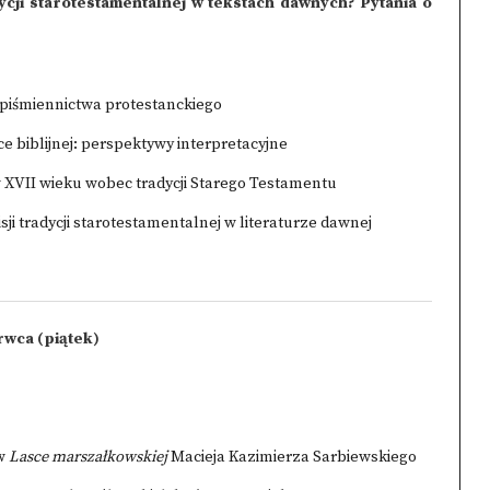
ycji starotestamentalnej w tekstach dawnych? Pytania o
piśmiennictwa protestanckiego
e biblijnej: perspektywy interpretacyjne
XVII wieku wobec tradycji Starego Testamentu
ji tradycji starotestamentalnej w literaturze dawnej
rwca (piątek)
 w
Lasce marszałkowskiej
Macieja Kazimierza Sarbiewskiego