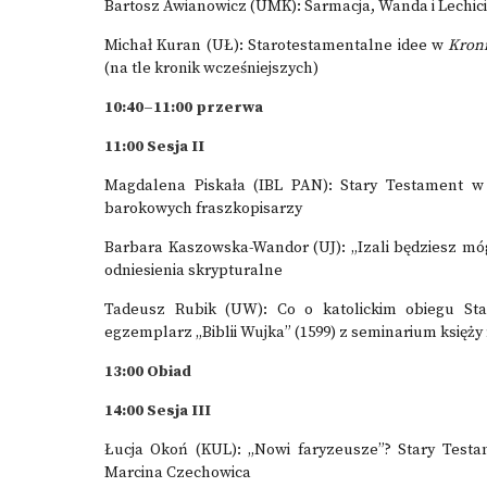
Bartosz Awianowicz (UMK): Sarmacja, Wanda i Lechic
Michał Kuran (UŁ): Starotestamentalne idee w
Kron
(na tle kronik wcześniejszych)
10:40–11:00 przerwa
11:00 Sesja II
Magdalena Piskała (IBL PAN): Stary Testament w 
barokowych fraszkopisarzy
Barbara Kaszowska-Wandor (UJ): „Izali będziesz móg
odniesienia skrypturalne
Tadeusz Rubik (UW): Co o katolickim obiegu Sta
egzemplarz „Biblii Wujka” (1599) z seminarium księży 
13:00 Obiad
14:00 Sesja III
Łucja Okoń (KUL): „Nowi faryzeusze”? Stary Testam
Marcina Czechowica