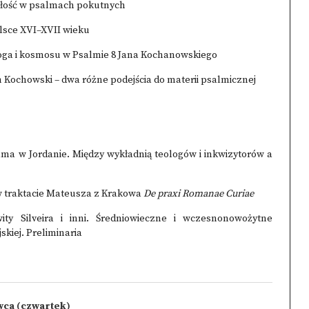
miłość w psalmach pokutnych
olsce XVI–XVII wieku
ga i kosmosu w Psalmie 8 Jana Kochanowskiego
Kochowski – dwa różne podejścia do materii psalmicznej
ama w Jordanie. Między wykładnią teologów i inkwizytorów a
 w traktacie Mateusza z Krakowa
De praxi Romanae Curiae
ty Silveira i inni. Średniowieczne i wczesnonowożytne
skiej. Preliminaria
wca (czwartek)