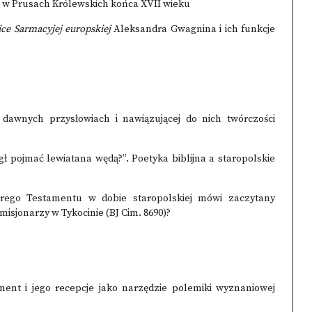
i w Prusach Królewskich końca XVII wieku
ice
Sarmacyjej europskiej
Aleksandra Gwagnina i ich funkcje
dawnych przysłowiach i nawiązującej do nich twórczości
ł pojmać lewiatana wędą?”. Poetyka biblijna a staropolskie
rego Testamentu w dobie staropolskiej mówi zaczytany
misjonarzy w Tykocinie (BJ Cim. 8690)?
ent i jego recepcje jako narzędzie polemiki wyznaniowej