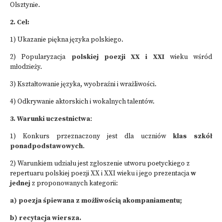
Olsztynie.
2. Cel:
1) Ukazanie piękna języka polskiego.
2) Popularyzacja
polskiej poezji XX i XXI
wieku wśród
młodzieży.
3) Kształtowanie języka, wyobraźni i wrażliwości.
4) Odkrywanie aktorskich i wokalnych talentów.
3. Warunki uczestnictwa
:
1) Konkurs przeznaczony jest dla uczniów
klas szkół
ponadpodstawowych
.
2) Warunkiem udziału jest zgłoszenie utworu poetyckiego z
repertuaru polskiej poezji XX i XXI wieku i jego prezentacja
w
jednej
z proponowanych kategorii:
a) poezja śpiewana z możliwością akompaniamentu;
b) recytacja wiersza.