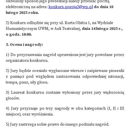
określony sposób jego prezentacji należy przesłać pocztą
elektroniczną na adres:
konkurs.poezja2@wp.pl
do dnia 10
lutego 2025 roku.
2) Konkurs odbędzie się przy ul. Kurta Obitza 1, na Wydziale
Humanistycznym UWM, w Auli Teatralnej,
dnia 14 lutego 2025 r.,
o godz. 10:00
.
5. Ocena i nagrody:
1) Do przyznawania nagród uprawnione jest jury powołane przez
organizatora konkursu.
2) Jury będzie oceniało wygłaszane wiersze i zaśpiewane piosenki
z pamięci pod względem zastosowania odpowiedniej intonacji,
tempa, pauz, siły głosu.
3) Laureat konkursu zostanie wyłoniony przez jury większością
głosów.
4) Jury przyznaje po trzy nagrody w obu kategoriach (I, II i III
miejsce), oraz wyróżnienia.
5) Jury zastrzega sobie prawo do innego podziału nagród.