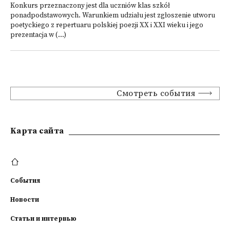
Konkurs przeznaczony jest dla uczniów klas szkół
ponadpodstawowych. Warunkiem udziału jest zgłoszenie utworu
poetyckiego z repertuaru polskiej poezji XX i XXI wieku i jego
prezentacja w (...)
Смотреть события
Kарта сайта
События
Новости
Статьи и интервью