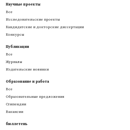
Научные проекты
Все
Исследовательские проекты
Кандидатские и докторские диссертации
Конкурсы
Публикации
Все
Журналы
Издательские новинки
Образование и работа
Все
Образовательные предложения
Стипендии
Вакансии
бюллетень