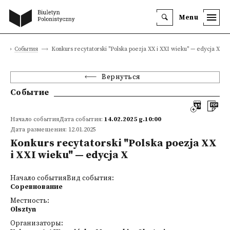
Menu
а
События
Konkurs recytatorski "Polska poezja XX i XXI wieku" — edycja X
Вернуться
Событие
Начало событияДата события:
14.02.2025 g.10:00
Дата размещения: 12.01.2025
Konkurs recytatorski "Polska poezja XX
i XXI wieku" — edycja X
Начало событияВид события:
Соревнование
Местность:
Olsztyn
Организаторы: