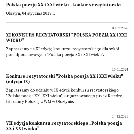
Polska poezja XX i XXI wieku - konkurs recytatorski
Olsztyn, 04 stycznia 2018 r.
08.02.2026
XI KONKURS RECYTATORSKI "POLSKA POEZJA XX i XXI
WIEKU"
Zapraszamy na XI edycję konkursu recytatorskiego dla szkół
ponadpodstawowych "Polska poezja XX i XXI wieku".
16.01.2024
Konkurs recytatorski "Polska poezja XX i XXI wieku"
(edycja IX)
Zapraszamy do udziału w IX edycji konkursu recytatorskiego
"Polska poezja XX i XXI wieku", organizowanego przez Katedrę
Literatury Polskiej UWM w Olsztynie.
14.12.2021
VII edycja konkursu recytatorskiego „Polska poezja
XX i XXI wieku”