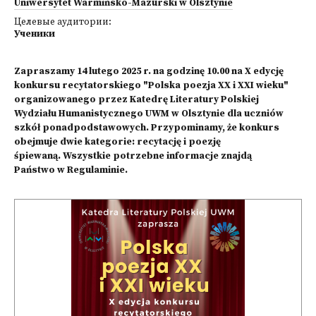
Uniwersytet Warmińsko-Mazurski w Olsztynie
Целевые аудитории:
Ученики
Zapraszamy 14 lutego 2025 r. na godzinę 10.00 na X edycję
konkursu recytatorskiego "Polska poezja XX i XXI wieku"
organizowanego przez Katedrę Literatury Polskiej
Wydziału Humanistycznego UWM w Olsztynie dla uczniów
szkół ponadpodstawowych. Przypominamy, że konkurs
obejmuje dwie kategorie: recytację i poezję
śpiewaną. Wszystkie potrzebne informacje znajdą
Państwo w Regulaminie.