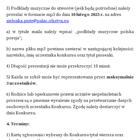
3) Podkłady muzyczne do utworów (jeśli będą potrzebne) należy
przesłać w formacie mp3 do dnia
10 lutego 2025 r.
na adres
zielonka.piotr@palac.olsztyn.eu
a) w tytule maila należy wpisać „podkłady muzyczne polska
poezja”;
b) nazwa pliku mp3 powinna zawierać w następującej kolejności:
nazwisko, imię uczestnika konkursu oraz tytuł piosenki.
4) Długość prezentacji nie może przekroczyć 10 minut.
5) Każda ze szkół może być reprezentowana przez
maksymalnie
3 uczestników
.
6) Rodzice lub opiekunowie prawni uczniów niepełnoletnich
proszeni są o pisemne wyrażenie zgody na przetwarzanie danych
osobowych uczestnika Konkursu. Zgodę należy dostarczyć w
dniu Konkursu.
4. Terminy:
1) Kartę zgłoszenia i wybrany do Konkursu tytuł wiersza oraz