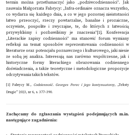
termin można przetłumaczyć jako „podziwcodzienności”. Jak
zauważa Małgorzata Fabrycy: „Infra-ordinaire oznacza wszystko,
co wydarza się każdego dnia, a co w jego pozornej nieistotności
łatwo przeoczyć, rzeczy powtarzalne, banalne i prozaiczne,
oczywiste, pospolite i zwyczajne, te, do których z łatwością
przywykliśmy i pozbawiliśmy je znaczenia”[1]. Konferencja
„Literackie zapisy codzienności” ma stanowić forum wymiany
refleksji na temat sposobów reprezentowania codzienności w
literaturze oraz potencjału poznawczego i kulturowego, jaki niesie
ze sobą jej analiza. Interesują nas zarówno współczesne, jak i
historyczne formy literackiego obrazowania codziennego
doświadczenia, a także teoretyczne i metodologiczne propozycje
odczytywania takich tekstów.
[1] Fabrycy M.,
Codzienność. Georges Perec i jego kontynuatorzy
, „Teksty
Drugie” 2023, nr 6, s. 377–390.
Zachęcamy do zgłaszania wystąpień podejmujących m.in.
następujące zagadnienia: