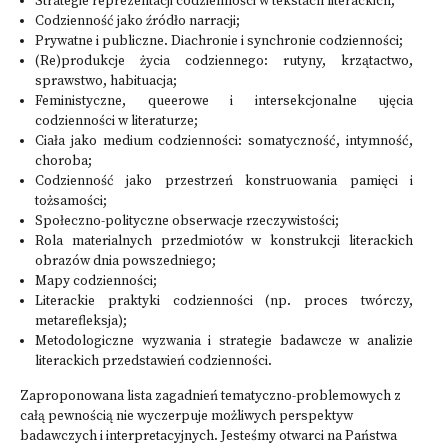
Strategie reprezentacji codzienności w tekstach literackich;
Codzienność jako źródło narracji;
Prywatne i publiczne. Diachronie i synchronie codzienności;
(Re)produkcje życia codziennego: rutyny, krzątactwo,
sprawstwo, habituacja;
Feministyczne, queerowe i intersekcjonalne ujęcia
codzienności w literaturze;
Ciała jako medium codzienności: somatyczność, intymność,
choroba;
Codzienność jako przestrzeń konstruowania pamięci i
tożsamości;
Społeczno-polityczne obserwacje rzeczywistości;
Rola materialnych przedmiotów w konstrukcji literackich
obrazów dnia powszedniego;
Mapy codzienności;
Literackie praktyki codzienności (np. proces twórczy,
metarefleksja);
Metodologiczne wyzwania i strategie badawcze w analizie
literackich przedstawień codzienności.
Zaproponowana lista zagadnień tematyczno-problemowych z
całą pewnością nie wyczerpuje możliwych perspektyw
badawczych i interpretacyjnych. Jesteśmy otwarci na Państwa