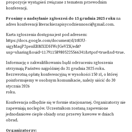
propozycje wystąpień związane z tematem przewodnim
konferencji.
Prosimy o nadsyłanie zgłoszeń do 15 grudnia 2025 roku
na
adres konferencji literackiezapisycodziennosci@gmail.com.
Karta zgłoszenia dostępna jest pod adresem:
https://docs.google.com/document/d/1t83U-
uigyMaqP2penEBMXIDHWcJGeVZK/edit?
usp=sharing&ouid=117911589805225566341&rtpof=true&sd=true
.
Informację o zakwalifikowaniu bądź odrzuceniu zgłoszenia
otrzymają Państwo najpóźniej do 31 grudnia 2025 roku.
Bezzwrotną opłatę konferencyjną w wysokości 150 zł, o której
poinformujemy w osobnym komunikacie, należy uiścić do 30
stycznia 2026
roku.
Konferencja odbędzie się w formie stacjonarnej. Organizatorzy nie
zapewniają noclegów. Uczestnikom zostaną zapewnione
jednodaniowe ciepłe obiady oraz przerwy kawowe w dniach
obrad.
Organizatorzy: