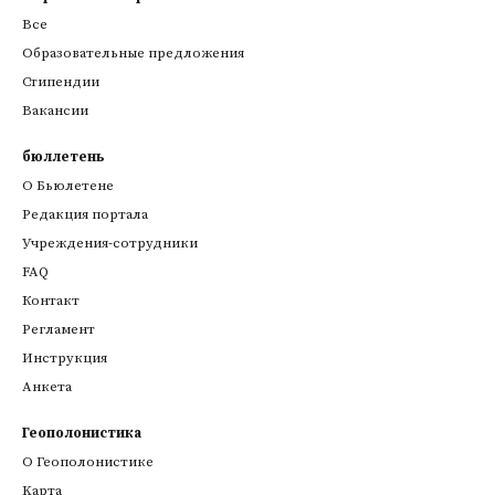
Все
Образовательные предложения
Стипендии
Вакансии
бюллетень
О Бьюлетене
Редакция портала
Учреждения-сотрудники
FAQ
Контакт
Регламент
Инструкция
Анкета
Геополонистика
О Геополонистике
Kарта