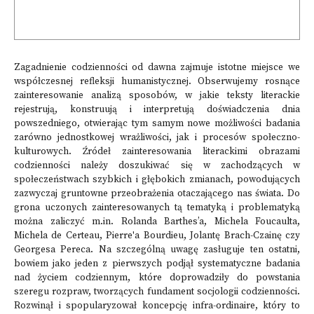
Zagadnienie codzienności od dawna zajmuje istotne miejsce we
współczesnej refleksji humanistycznej. Obserwujemy rosnące
zainteresowanie analizą sposobów, w jakie teksty literackie
rejestrują, konstruują i interpretują doświadczenia dnia
powszedniego, otwierając tym samym nowe możliwości badania
zarówno jednostkowej wrażliwości, jak i procesów społeczno-
kulturowych. Źródeł zainteresowania literackimi obrazami
codzienności należy doszukiwać się w zachodzących w
społeczeństwach szybkich i głębokich zmianach, powodujących
zazwyczaj gruntowne przeobrażenia otaczającego nas świata. Do
grona uczonych zainteresowanych tą tematyką i problematyką
można zaliczyć m.in. Rolanda Barthes’a, Michela Foucaulta,
Michela de Certeau, Pierre'a Bourdieu, Jolantę Brach-Czainę czy
Georgesa Pereca. Na szczególną uwagę zasługuje ten ostatni,
bowiem jako jeden z pierwszych podjął systematyczne badania
nad życiem codziennym, które doprowadziły do powstania
szeregu rozpraw, tworzących fundament socjologii codzienności.
Rozwinął i spopularyzował koncepcję infra-ordinaire, który to