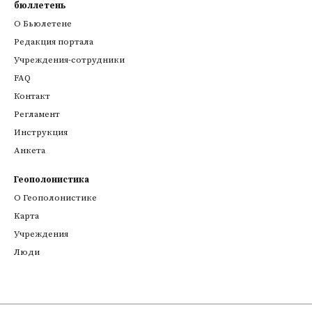
бюллетень
О Бьюлетене
Редакция портала
Учреждения-сотрудники
FAQ
Контакт
Регламент
Инструкция
Анкета
Геополонистика
О Геополонистике
Kарта
Учреждения
Люди