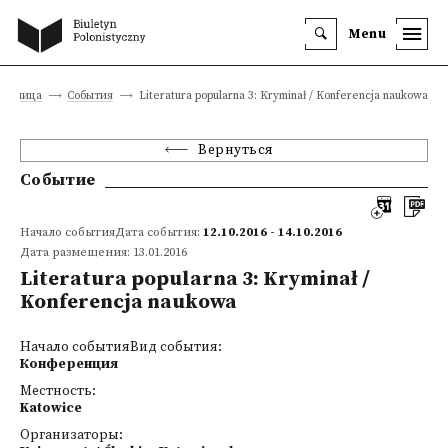
Menu
траница
События
Literatura popularna 3: Kryminał / Konferencja naukowa
Вернуться
Событие
Начало событияДата события:
12.10.2016 - 14.10.2016
Дата размещения: 13.01.2016
Literatura popularna 3: Kryminał /
Konferencja naukowa
Начало событияВид события:
Конференция
Местность:
Katowice
Организаторы: