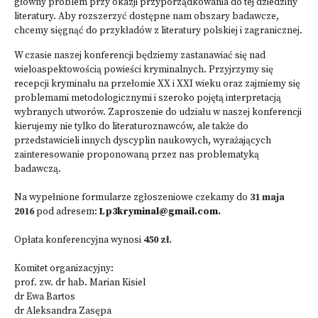
główny problem przy okazji przyporządkowania do tej dziedziny
literatury. Aby rozszerzyć dostępne nam obszary badawcze,
chcemy sięgnąć do przykładów z literatury polskiej i zagranicznej.
W czasie naszej konferencji będziemy zastanawiać się nad
wieloaspektowością powieści kryminalnych. Przyjrzymy się
recepcji kryminału na przełomie XX i XXI wieku oraz zajmiemy się
problemami metodologicznymi i szeroko pojętą interpretacją
wybranych utworów. Zaproszenie do udziału w naszej konferencji
kierujemy nie tylko do literaturoznawców, ale także do
przedstawicieli innych dyscyplin naukowych, wyrażających
zainteresowanie proponowaną przez nas problematyką
badawczą.
Na wypełnione formularze zgłoszeniowe czekamy do
31 maja
2016
pod adresem:
Lp3kryminal@gmail.com
.
Opłata konferencyjna wynosi
450 zł
.
Komitet organizacyjny:
prof. zw. dr hab. Marian Kisiel
dr Ewa Bartos
dr Aleksandra Zasępa