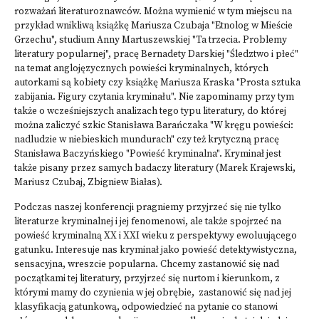
rozważań literaturoznawców. Można wymienić w tym miejscu na
przykład wnikliwą książkę Mariusza Czubaja "Etnolog w Mieście
Grzechu", studium Anny Martuszewskiej "Ta trzecia. Problemy
literatury popularnej", pracę Bernadety Darskiej "Śledztwo i płeć"
na temat anglojęzycznych powieści kryminalnych, których
autorkami są kobiety czy książkę Mariusza Kraska "Prosta sztuka
zabijania. Figury czytania kryminału". Nie zapominamy przy tym
także o wcześniejszych analizach tego typu literatury, do której
można zaliczyć szkic Stanisława Barańczaka "W kręgu powieści:
nadludzie w niebieskich mundurach" czy też krytyczną pracę
Stanisława Baczyńskiego "Powieść kryminalna". Kryminał jest
także pisany przez samych badaczy literatury (Marek Krajewski,
Mariusz Czubaj, Zbigniew Białas).
Podczas naszej konferencji pragniemy przyjrzeć się nie tylko
literaturze kryminalnej i jej fenomenowi, ale także spojrzeć na
powieść kryminalną XX i XXI wieku z perspektywy ewoluującego
gatunku. Interesuje nas kryminał jako powieść detektywistyczna,
sensacyjna, wreszcie popularna. Chcemy zastanowić się nad
początkami tej literatury, przyjrzeć się nurtom i kierunkom, z
którymi mamy do czynienia w jej obrębie, zastanowić się nad jej
klasyfikacją gatunkową, odpowiedzieć na pytanie co stanowi