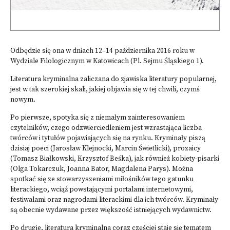
Odbędzie się ona w dniach 12–14 października 2016 roku w
Wydziale Filologicznym w Katowicach (Pl. Sejmu Śląskiego 1).
Literatura kryminalna zaliczana do zjawiska literatury popularnej,
jest w tak szerokiej skali, jakiej objawia się w tej chwili, czymś
nowym.
Po pierwsze, spotyka się z niemałym zainteresowaniem
czytelników, czego odzwierciedleniem jest wzrastająca liczba
twórców i tytułów pojawiających się na rynku. Kryminały piszą
dzisiaj poeci (Jarosław Klejnocki, Marcin Świetlicki), prozaicy
(Tomasz Białkowski, Krzysztof Beśka), jak również kobiety-pisarki
(Olga Tokarczuk, Joanna Bator, Magdalena Parys). Można
spotkać się ze stowarzyszeniami miłośników tego gatunku
literackiego, wciąż powstającymi portalami internetowymi,
festiwalami oraz nagrodami literackimi dla ich twórców. Kryminały
są obecnie wydawane przez większość istniejących wydawnictw.
Po drugie, literatura kryminalna coraz częściej staje się tematem