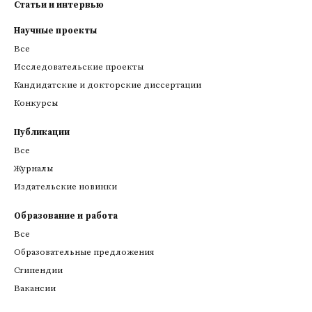
Статьи и интервью
Научные проекты
Все
Исследовательские проекты
Кандидатские и докторские диссертации
Конкурсы
Публикации
Все
Журналы
Издательские новинки
Образование и работа
Все
Образовательные предложения
Стипендии
Вакансии