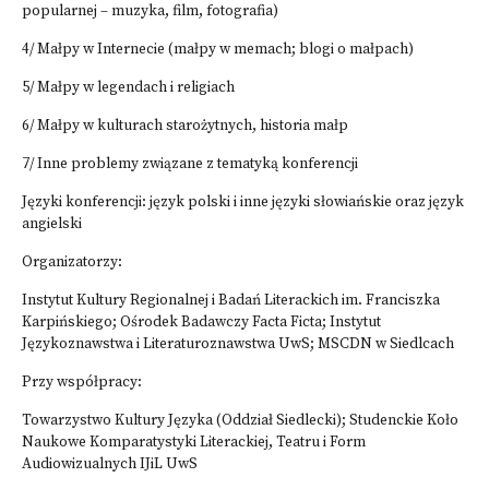
popularnej – muzyka, film, fotografia)
4/ Małpy w Internecie (małpy w memach; blogi o małpach)
5/ Małpy w legendach i religiach
6/ Małpy w kulturach starożytnych, historia małp
7/ Inne problemy związane z tematyką konferencji
Języki konferencji: język polski i inne języki słowiańskie oraz język
angielski
Organizatorzy:
Instytut Kultury Regionalnej i Badań Literackich im. Franciszka
Karpińskiego; Ośrodek Badawczy Facta Ficta; Instytut
Językoznawstwa i Literaturoznawstwa UwS; MSCDN w Siedlcach
Przy współpracy:
Towarzystwo Kultury Języka (Oddział Siedlecki); Studenckie Koło
Naukowe Komparatystyki Literackiej, Teatru i Form
Audiowizualnych IJiL UwS