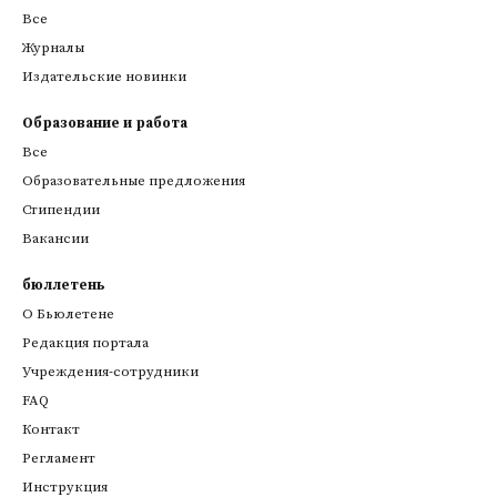
Все
Журналы
Издательские новинки
Образование и работа
Все
Образовательные предложения
Стипендии
Вакансии
бюллетень
О Бьюлетене
Редакция портала
Учреждения-сотрудники
FAQ
Контакт
Регламент
Инструкция