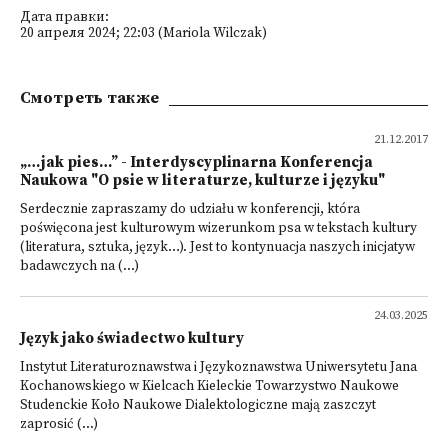
Дата правки:
20 апреля 2024; 22:03 (Mariola Wilczak)
Смотреть также
21.12.2017
„…jak pies…” - Interdyscyplinarna Konferencja
Naukowa "O psie w literaturze, kulturze i języku"
Serdecznie zapraszamy do udziału w konferencji, która
poświęcona jest kulturowym wizerunkom psa w tekstach kultury
(literatura, sztuka, język…). Jest to kontynuacja naszych inicjatyw
badawczych na (...)
24.03.2025
Język jako świadectwo kultury
Instytut Literaturoznawstwa i Językoznawstwa Uniwersytetu Jana
Kochanowskiego w Kielcach Kieleckie Towarzystwo Naukowe
Studenckie Koło Naukowe Dialektologiczne mają zaszczyt
zaprosić (...)