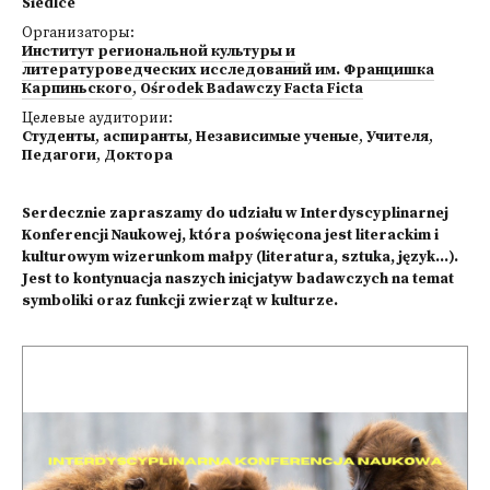
Siedlce
Организаторы:
Институт региональной культуры и
литературоведческих исследований им. Францишка
Карпиньского
,
Ośrodek Badawczy Facta Ficta
Целевые аудитории:
Студенты
,
аспиранты
,
Независимые ученые
,
Учителя
,
Педагоги
,
Доктора
Serdecznie zapraszamy do udziału w Interdyscyplinarnej
Konferencji Naukowej, która poświęcona jest literackim i
kulturowym wizerunkom małpy (literatura, sztuka, język...).
Jest to kontynuacja naszych inicjatyw badawczych na temat
symboliki oraz funkcji zwierząt w kulturze.