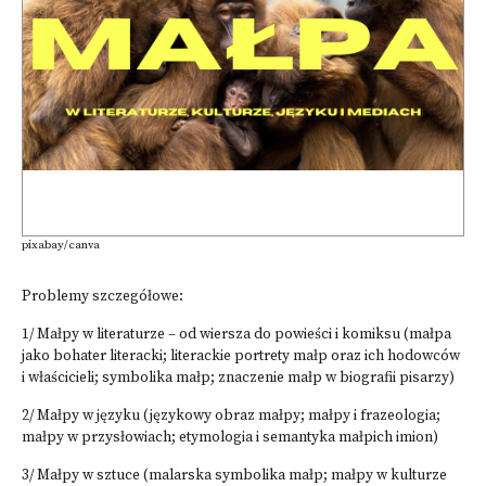
pixabay/canva
Problemy szczegółowe:
1/ Małpy w literaturze – od wiersza do powieści i komiksu (małpa
jako bohater literacki; literackie portrety małp oraz ich hodowców
i właścicieli; symbolika małp; znaczenie małp w biografii pisarzy)
2/ Małpy w języku (językowy obraz małpy; małpy i frazeologia;
małpy w przysłowiach; etymologia i semantyka małpich imion)
3/ Małpy w sztuce (malarska symbolika małp; małpy w kulturze