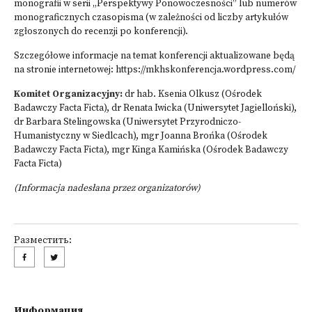
monografii w serii „Perspektywy Ponowoczesności” lub numerów
monograficznych czasopisma (w zależności od liczby artykułów
zgłoszonych do recenzji po konferencji).
Szczegółowe informacje na temat konferencji aktualizowane będą
na stronie internetowej:
https://mkhskonferencja.wordpress.com/
Komitet Organizacyjny:
dr hab. Ksenia Olkusz (Ośrodek
Badawczy Facta Ficta), dr Renata Iwicka (Uniwersytet Jagielloński),
dr Barbara Stelingowska (Uniwersytet Przyrodniczo-
Humanistyczny w Siedlcach), mgr Joanna Brońka (Ośrodek
Badawczy Facta Ficta), mgr Kinga Kamińska (Ośrodek Badawczy
Facta Ficta)
(Informacja nadesłana przez organizatorów)
Разместить:
Информация