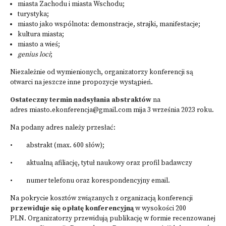
miasta Zachodu i miasta Wschodu;
turystyka;
miasto jako wspólnota: demonstracje, strajki, manifestacje;
kultura miasta;
miasto a wieś;
genius loci
;
Niezależnie od wymienionych, organizatorzy konferencji są
otwarci na jeszcze inne propozycje wystąpień.
Ostateczny termin nadsyłania abstraktów
na
adres miasto.ekonferencja@gmail.com mija 3 września 2023 roku.
Na podany adres należy przesłać:
• abstrakt (max. 600 słów);
• aktualną afiliację, tytuł naukowy oraz profil badawczy
• numer telefonu oraz korespondencyjny email.
Na pokrycie kosztów związanych z organizacją konferencji
przewiduje się opłatę konferencyjną
w wysokości 200
PLN. Organizatorzy przewidują publikację w formie recenzowanej