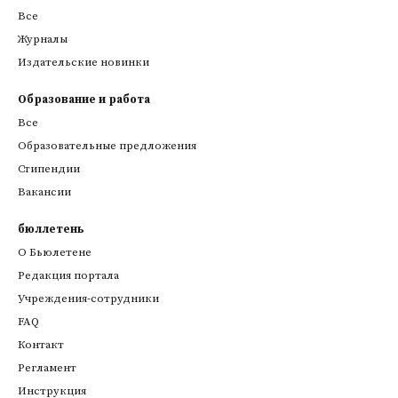
Все
Журналы
Издательские новинки
Образование и работа
Все
Образовательные предложения
Стипендии
Вакансии
бюллетень
О Бьюлетене
Редакция портала
Учреждения-сотрудники
FAQ
Контакт
Регламент
Инструкция