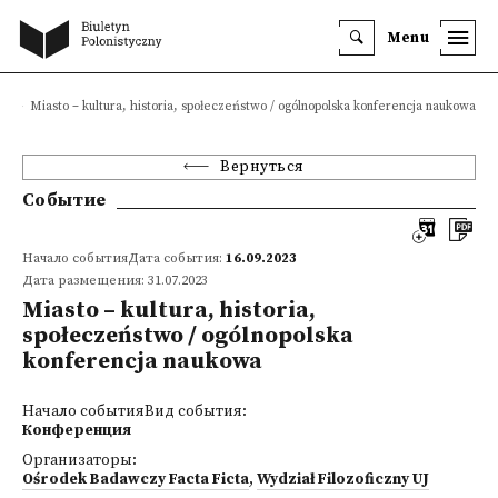
Menu
я
Miasto – kultura, historia, społeczeństwo / ogólnopolska konferencja naukowa
Вернуться
Событие
Начало событияДата события:
16.09.2023
Дата размещения: 31.07.2023
Miasto – kultura, historia,
społeczeństwo / ogólnopolska
konferencja naukowa
Начало событияВид события:
Конференция
Организаторы:
Ośrodek Badawczy Facta Ficta
,
Wydział Filozoficzny UJ