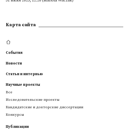
31 июля 2023; 12:20 (Mariola Wilczak)
Kарта сайта
События
Новости
Статьи и интервью
Научные проекты
Все
Исследовательские проекты
Кандидатские и докторские диссертации
Конкурсы
Публикации