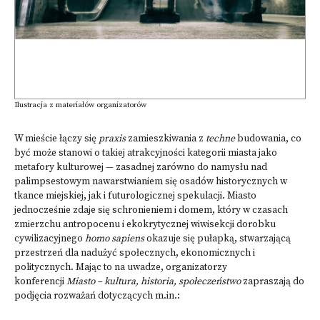
Ilustracja z materiałów organizatorów
W mieście łączy się
praxis
zamieszkiwania z
techne
budowania, co
być może stanowi o takiej atrakcyjności kategorii miasta jako
metafory kulturowej — zasadnej zarówno do namysłu nad
palimpsestowym nawarstwianiem się osadów historycznych w
tkance miejskiej, jak i futurologicznej spekulacji. Miasto
jednocześnie zdaje się schronieniem i domem, który w czasach
zmierzchu antropocenu i ekokrytycznej wiwisekcji dorobku
cywilizacyjnego
homo sapiens
okazuje się pułapką, stwarzającą
przestrzeń dla nadużyć społecznych, ekonomicznych i
politycznych. Mając to na uwadze, organizatorzy
konferencji
Miasto – kultura, historia, społeczeństwo
zapraszają do
podjęcia rozważań dotyczących m.in.: