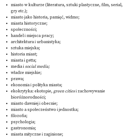
miasto w kulturze (literatura, sztuki plastyczne, film, serial,
gry etc.);
miasto jako historia, pamięć, widmo;
miasta historyczne;
społeczności;
handel i miejsca pracy;
architektura i urbanistyka;
sztuka miejska;
historia miast;
miasta i getta;
media i
social media;
władze miejskie;
prawa;
ekonomia i polityka miasta;
ekokrytyka: ekotopie,
green cities
i zachowywanie
bioróżnorodności;
miasto dawniej i obecnie;
miasto a społeczeństwo i jednostka;
filozofia;
psychologia;
gastronomia;
miasta mityczne i zaginione;