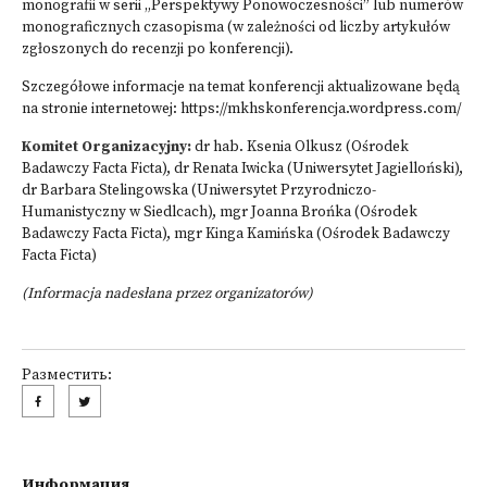
monografii w serii „Perspektywy Ponowoczesności” lub numerów
monograficznych czasopisma (w zależności od liczby artykułów
zgłoszonych do recenzji po konferencji).
Szczegółowe informacje na temat konferencji aktualizowane będą
na stronie internetowej:
https://mkhskonferencja.wordpress.com/
Komitet Organizacyjny:
dr hab. Ksenia Olkusz (Ośrodek
Badawczy Facta Ficta), dr Renata Iwicka (Uniwersytet Jagielloński),
dr Barbara Stelingowska (Uniwersytet Przyrodniczo-
Humanistyczny w Siedlcach), mgr Joanna Brońka (Ośrodek
Badawczy Facta Ficta), mgr Kinga Kamińska (Ośrodek Badawczy
Facta Ficta)
(Informacja nadesłana przez organizatorów)
Разместить:
Информация