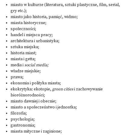
miasto w kulturze (literatura, sztuki plastyczne, film, serial,
gry etc.);
miasto jako historia, pamięć, widmo;
miasta historyczne;
społeczności;
handel i miejsca pracy;
architektura i urbanistyka;
sztuka miejska;
historia miast;
miasta i getta;
media i
social media;
władze miejskie;
prawa;
ekonomia i polityka miasta;
ekokrytyka: ekotopie,
green cities
i zachowywanie
bioróżnorodności;
miasto dawniej i obecnie;
miasto a społeczeństwo i jednostka;
filozofia;
psychologia;
gastronomia;
miasta mityczne i zaginione;