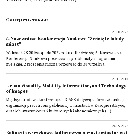
31 июля 2023; 12:20 (Mariola Wilczak)
Смотреть также
25.08.2022
6. Nazewnicza Konferencja Naukowa "Zwinięte fabuły
miast"
W dniach 28-30 listopada 2022 roku odbędzie się.6. Nazewnicza
Konferencja Naukowa poświęcona problematyce toponimii
miejskiej. Zgłoszenia można przesyłać do 30 września.
27.11.2018
Urban Visuality, Mobility, Information, and Technology
of Images
Międzynarodowa konferencja TICASS dotycząca form wizualnej
organizacji przestrzeni publicznej w miastach w Europie i Afryce,
oraz ich uwarunkowań kulturowych i ekonomicznych (...)
24.05.2022
Kulinaria w językowo-kulturowym obrazie miasta i wsi