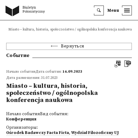
Menu
я
Miasto – kultura, historia, społeczeństwo / ogólnopolska konferencja naukowa
Вернуться
Событие
Начало событияДата события:
16.09.2023
Дата размещения: 31.07.2023
Miasto – kultura, historia,
społeczeństwo / ogólnopolska
konferencja naukowa
Начало событияВид события:
Конференция
Организаторы:
Ośrodek Badawczy Facta Ficta
,
Wydział Filozoficzny UJ