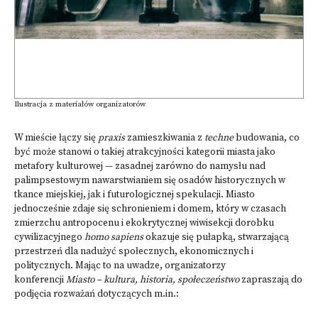
Ilustracja z materiałów organizatorów
W mieście łączy się
praxis
zamieszkiwania z
techne
budowania, co
być może stanowi o takiej atrakcyjności kategorii miasta jako
metafory kulturowej — zasadnej zarówno do namysłu nad
palimpsestowym nawarstwianiem się osadów historycznych w
tkance miejskiej, jak i futurologicznej spekulacji. Miasto
jednocześnie zdaje się schronieniem i domem, który w czasach
zmierzchu antropocenu i ekokrytycznej wiwisekcji dorobku
cywilizacyjnego
homo sapiens
okazuje się pułapką, stwarzającą
przestrzeń dla nadużyć społecznych, ekonomicznych i
politycznych. Mając to na uwadze, organizatorzy
konferencji
Miasto – kultura, historia, społeczeństwo
zapraszają do
podjęcia rozważań dotyczących m.in.: