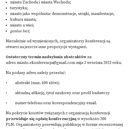
miasta Zachodu i miasta Wschodu;
turystyka;
miasto jako wspólnota: demonstracje, strajki, manifestacje;
kultura miasta;
miasto a wieś;
genius loci
;
Niezależnie od wymienionych, organizatorzy konferencji są
otwarci na jeszcze inne propozycje wystąpień.
Ostateczny termin nadsyłania abstraktów
na
adres miasto.ekonferencja@gmail.com mija 3 września 2023 roku.
Na podany adres należy przesłać:
• abstrakt (max. 600 słów);
• aktualną afiliację, tytuł naukowy oraz profil badawczy
• numer telefonu oraz korespondencyjny email.
Na pokrycie kosztów związanych z organizacją konferencji
przewiduje się opłatę konferencyjną
w wysokości 200
PLN. Organizatorzy przewidują publikację w formie recenzowanej