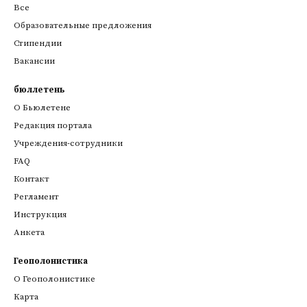
Все
Образовательные предложения
Стипендии
Вакансии
бюллетень
О Бьюлетене
Редакция портала
Учреждения-сотрудники
FAQ
Контакт
Регламент
Инструкция
Анкета
Геополонистика
О Геополонистике
Kарта