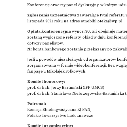
Konferencję otworzy panel dyskusyjny, w którym udz
Zgłoszenia uczestnictwa
zawierające tytuł referatu 
listopada 2021 roku na adres
etnobiblioteka@wp.pl
.
Opłata konferencyjna
wynosi 200 zł i obejmuje mate
zostaną wygłoszone referaty, obiad w dniu konferencji
dotyczy panelistów.
Nr konta bankowego zostanie przekazany po zakwali
Jeśli z powodów niezależnych od organizatorów konfer
zorganizowana w formie wideokonferencji. Bez wzgl
fanpage’u Mikołajek Folkowych.
Komitet honorowy:
prof. dr hab. Jerzy Bartmiński (IFP UMCS)
prof. dr hab. Stanisława Niebrzegowska-Bartmińska 
Patronat:
Komisja Etnolingwistyczna KJ PAN,
Polskie Towarzystwo Ludoznawcze
Komitet organizacyjny: