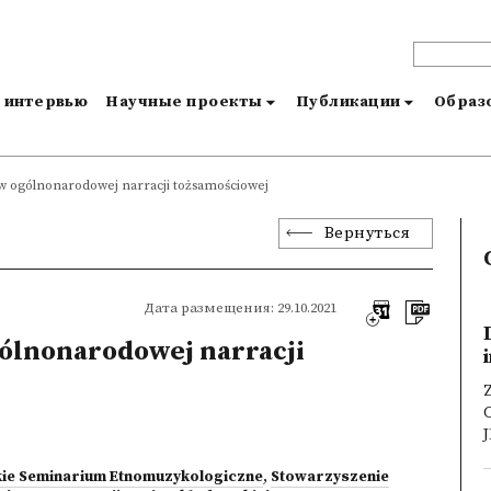
и интервью
Научные проекты
Публикации
Образо
 w ogólnonarodowej narracji tożsamościowej
Вернуться
Дата размещения: 29.10.2021
gólnonarodowej narracji
Z
kie Seminarium Etnomuzykologiczne
,
Stowarzyszenie