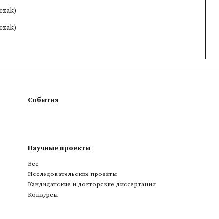
lczak)
lczak)
События
Научные проекты
Все
Исследовательские проекты
Кандидатские и докторские диссертации
Конкурсы