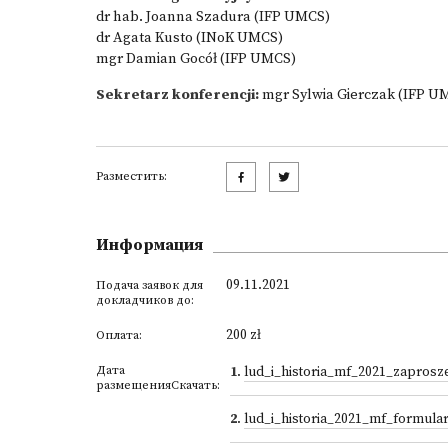
dr hab. Joanna Szadura (IFP UMCS)
dr Agata Kusto (INoK UMCS)
mgr Damian Gocół (IFP UMCS)
Sekretarz konferencji:
mgr Sylwia Gierczak (IFP U
Разместить:
Информация
09.11.2021
Подача заявок для
докладчиков до:
200 zł
Оплата:
Дата
1
.
lud_i_historia_mf_2021_zaprosze
размещенияСкачать:
2
.
lud_i_historia_2021_mf_formula