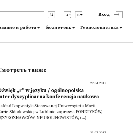
Вход
A
RU
вание и работа
бюллетень
Геополонистика
Смотреть также
22.04.2017
Dźwięk „r” w języku / ogólnopolska
interdyscyplinarna konferencja naukowa
akład Lingwistyki Stosowanej Uniwersytetu Marii
Curie-Skłodowskiej w Lublinie zaprasza FONETYKÓW,
JĘZYKOZNAWCÓW, NEUROLINGWISTÓW, (...)
21.07.2017