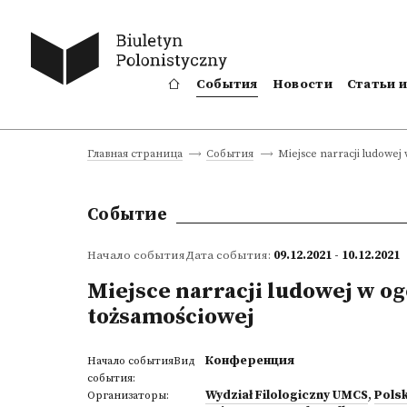
События
Новости
Статьи 
Miejsce narracji ludowej
Главная страница
События
Событие
Начало событияДата события:
09.12.2021 - 10.12.2021
Miejsce narracji ludowej w o
tożsamościowej
Конференция
Начало событияВид
события:
Wydział Filologiczny UMCS
,
Pols
Организаторы: