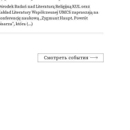
środek Badań nad Literaturą Religijną KUL oraz
Zakład Literatury Współczesnej UMCS zapraszają na
konferencję naukową „Zygmunt Haupt. Powrót
isarza”, która (...)
Смотреть события