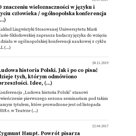
O znaczeniu wieloznaczności w języku i
życiu człowieka / ogólnopolska konferencja
...)
akład Lingwistyki Stosowanej Uniwersytetu Marii
urie-Skłodowskiej zaprasza badaczy języka do wzięcia
działu w ogólnopolskiej konferencji naukowej z cyklu
L (...)
28.11.2019
Ludowa historia Polski. Jak i po co pisać
dzieje tych, którym odmówiono
przeszłości. Idee, (...)
onferencja „Ludowa historia Polski” stanowi
zwieńczenie pierwszego sezonu seminarium pod takim
amym tytułem, które prowadzone jest od listopada
018 r. w Teatrze (...)
22.04.2017
Zygmunt Haupt. Powrót pisarza