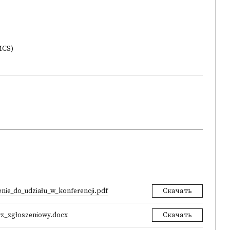
MCS)
nie_do_udziału_w_konferencji.pdf
Скачать
rz_zgłoszeniowy.docx
Скачать