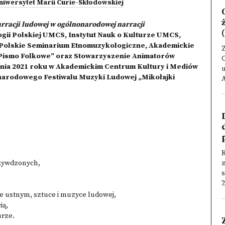
niwersytet Marii Curie-Skłodowskiej
arracji ludowej w ogólnonarodowej narracji
(
ogii Polskiej UMCS, Instytut Nauk o Kulturze UMCS,
Polskie Seminarium Etnomuzykologiczne, Akademickie
Z
„Pismo Folkowe” oraz Stowarzyszenie Animatorów
C
dnia 2021 roku w Akademickim Centrum Kultury i Mediów
u
ynarodowego Festiwalu Muzyki Ludowej „Mikołajki
A
K
rzywdzonych,
s
2
ie ustnym, sztuce i muzyce ludowej,
ią,
urze.