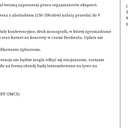
iał wezmą zaproszeni przez organizatorów eksperci.
O
wraz z abstraktem (150–200 słów) należy przesłać do 9
p
riały konferencyjne, druk monografii, w której zgromadzone
 oraz karnet na koncerty w czasie Festiwalu. Opłata nie
fikowaniu zgłoszenia.
encja nie będzie mogła odbyć się stacjonarnie, zostanie
ędu na formę obrady będą transmitowane na żywo na
(IFP UMCS)