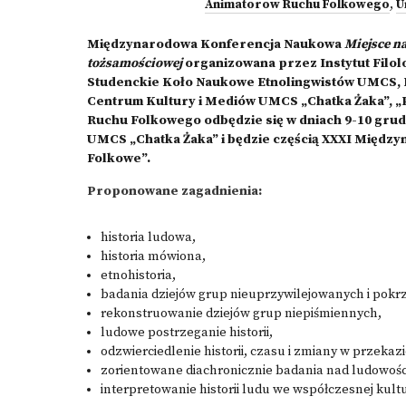
Animatorow Ruchu Folkowego
,
U
Międzynarodowa Konferencja Naukowa
Miejsce n
tożsamościowej
organizowana przez Instytut Filol
Studenckie Koło Naukowe Etnolingwistów UMCS, 
Centrum Kultury i Mediów UMCS „Chatka Żaka”, 
Ruchu Folkowego odbędzie się w dniach 9-10 gru
UMCS „Chatka Żaka” i będzie częścią XXXI Międz
Folkowe”.
Proponowane zagadnienia:
historia ludowa,
historia mówiona,
etnohistoria,
badania dziejów grup nieuprzywilejowanych i pok
rekonstruowanie dziejów grup niepiśmiennych,
ludowe postrzeganie historii,
odzwierciedlenie historii, czasu i zmiany w przekaz
zorientowane diachronicznie badania nad ludowośc
interpretowanie historii ludu we współczesnej kult