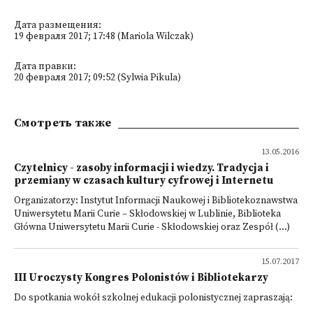
Дата размещения:
19 февраля 2017; 17:48 (Mariola Wilczak)
Дата правки:
20 февраля 2017; 09:52 (Sylwia Pikula)
Смотреть также
13.05.2016
Czytelnicy - zasoby informacji i wiedzy. Tradycja i
przemiany w czasach kultury cyfrowej i Internetu
Organizatorzy: Instytut Informacji Naukowej i Bibliotekoznawstwa
Uniwersytetu Marii Curie – Skłodowskiej w Lublinie, Biblioteka
Główna Uniwersytetu Marii Curie - Skłodowskiej oraz Zespół (...)
15.07.2017
III Uroczysty Kongres Polonistów i Bibliotekarzy
Do spotkania wokół szkolnej edukacji polonistycznej zapraszają: