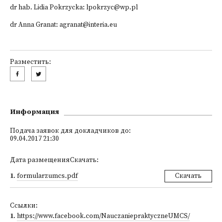
dr hab. Lidia Pokrzycka: lpokrzyc@wp.pl
dr Anna Granat:
agranat@interia.eu
Разместить:
Информация
Подача заявок для докладчиков до:
09.04.2017 21:30
Дата размещенияСкачать:
1
.
formularzumcs.pdf
Скачать
Ссылки:
1
.
https://www.facebook.com/NauczaniepraktyczneUMCS/