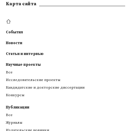
Kарта сайта
События
Новости
Статьи и интервью
Научные проекты
Все
Исследовательские проекты
Кандидатские и докторские диссертации
Конкурсы
Публикации
Все
Журналы
Издательские новинки