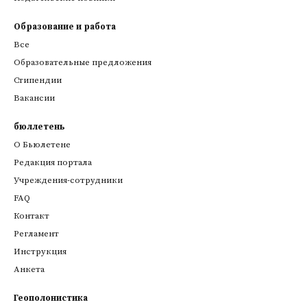
Образование и работа
Все
Образовательные предложения
Стипендии
Вакансии
бюллетень
О Бьюлетене
Редакция портала
Учреждения-сотрудники
FAQ
Контакт
Регламент
Инструкция
Анкета
Геополонистика