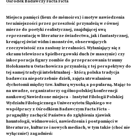
Ośrodek Badawczy Facta Ficta
Miejsca pamięci (lieux de mémoirex) i motyw nawiedzenia
teraźniejszości przez przeszłość przynależą w równej
mierze do poetyki realistycznej, znajdującej swą
reprezentację w literaturze świadectwa, jak i fantastycznej,
kreującej świat widm i monstrów, obserwujących
rzeczywistość zza zasłony irrealności. Wyłaniający się z
ekranu telewizora Spielbergowski duch (w maszynie) czy
inkorporacja figury zombie do przepracowania traumy
Holokaustu u Ostachowicza przynależą z tej perspektywy do
tej samej tradycji intelektualnej – którą polska tradycja
badawcza niepotrzebnie dzieli, zajęta utrwalaniem
dychotomii między tzw. kulturą wysoką a popularną. Mając to
na uwadze, organizatorzy ogólnopolskiej konferencji
naukowej Nawiedzone miejsca – Instytut Filologii Polskiej
Wydziału Filologicznego Uniwersytetu Śląskiego we
współpracy z Ośrodkiem Badawczym Facta Ficta –
pragnęliby zachęcić Państwa do zgłębienia zjawisk
hauntologii, widmowości, nawiedzenia i postpamięci w
literaturze, kulturze i nowych mediach, w tym także (choć nie
wyłącznie!) zagadnień: