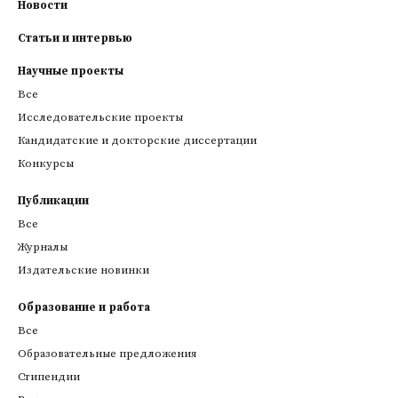
Новости
Статьи и интервью
Научные проекты
Все
Исследовательские проекты
Кандидатские и докторские диссертации
Конкурсы
Публикации
Все
Журналы
Издательские новинки
Образование и работа
Все
Образовательные предложения
Стипендии