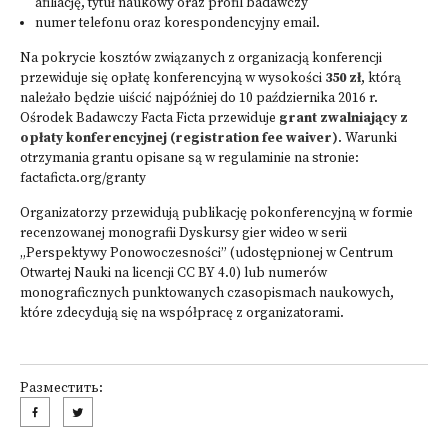
afiliację, tytuł naukowy oraz profil badawczy
numer telefonu oraz korespondencyjny email.
Na pokrycie kosztów związanych z organizacją konferencji
przewiduje się opłatę konferencyjną w wysokości
350 zł
, którą
należało będzie uiścić najpóźniej do 10 października 2016 r.
Ośrodek Badawczy Facta Ficta przewiduje
grant zwalniający z
opłaty konferencyjnej (registration fee waiver)
. Warunki
otrzymania grantu opisane są w regulaminie na stronie:
factaficta.org/granty
Organizatorzy przewidują publikację pokonferencyjną w formie
recenzowanej monografii Dyskursy gier wideo w serii
„Perspektywy Ponowoczesności” (udostępnionej w Centrum
Otwartej Nauki na licencji CC BY 4.0) lub numerów
monograficznych punktowanych czasopismach naukowych,
które zdecydują się na współpracę z organizatorami.
Разместить: