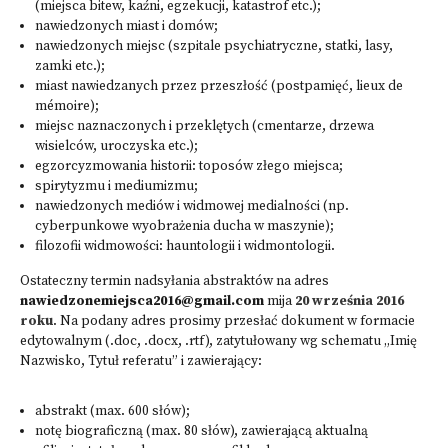
(miejsca bitew, kaźni, egzekucji, katastrof etc.);
nawiedzonych miast i domów;
nawiedzonych miejsc (szpitale psychiatryczne, statki, lasy,
zamki etc.);
miast nawiedzanych przez przeszłość (postpamięć, lieux de
mémoire);
miejsc naznaczonych i przeklętych (cmentarze, drzewa
wisielców, uroczyska etc.);
egzorcyzmowania historii: toposów złego miejsca;
spirytyzmu i mediumizmu;
nawiedzonych mediów i widmowej medialności (np.
cyberpunkowe wyobrażenia ducha w maszynie);
filozofii widmowości: hauntologii i widmontologii.
Ostateczny termin nadsyłania abstraktów na adres
nawiedzonemiejsca2016@gmail.com
mija
20 września 2016
roku
. Na podany adres prosimy przesłać dokument w formacie
edytowalnym (.doc, .docx, .rtf), zatytułowany wg schematu „Imię
Nazwisko, Tytuł referatu” i zawierający:
abstrakt (max. 600 słów);
notę biograficzną (max. 80 słów), zawierającą aktualną