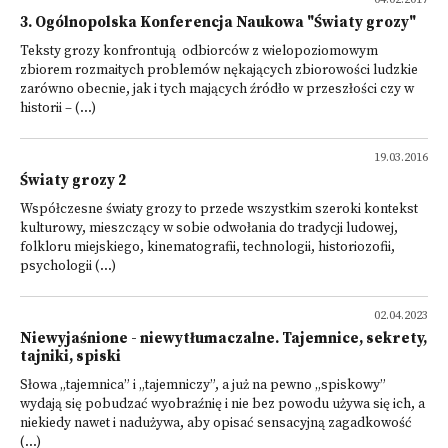
3. Ogólnopolska Konferencja Naukowa "Światy grozy"
Teksty grozy konfrontują odbiorców z wielopoziomowym
zbiorem rozmaitych problemów nękających zbiorowości ludzkie
zarówno obecnie, jak i tych mających źródło w przeszłości czy w
historii – (...)
19.03.2016
Światy grozy 2
Współczesne światy grozy to przede wszystkim szeroki kontekst
kulturowy, mieszczący w sobie odwołania do tradycji ludowej,
folkloru miejskiego, kinematografii, technologii, historiozofii,
psychologii (...)
02.04.2023
Niewyjaśnione - niewytłumaczalne. Tajemnice, sekrety,
tajniki, spiski
Słowa „tajemnica” i „tajemniczy”, a już na pewno „spiskowy”
wydają się pobudzać wyobraźnię i nie bez powodu używa się ich, a
niekiedy nawet i nadużywa, aby opisać sensacyjną zagadkowość
(...)