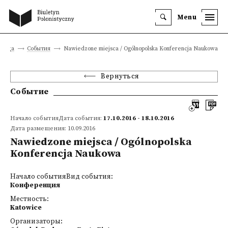
Menu
аница
События
Nawiedzone miejsca / Ogólnopolska Konferencja Naukowa
Вернуться
Событие
Начало событияДата события:
17.10.2016 - 18.10.2016
Дата размещения: 10.09.2016
Nawiedzone miejsca / Ogólnopolska
Konferencja Naukowa
Начало событияВид события:
Конференция
Местность:
Katowice
Организаторы: