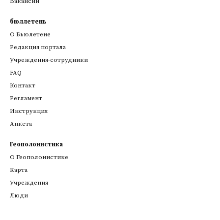
Вакансии
бюллетень
О Бьюлетене
Редакция портала
Учреждения-сотрудники
FAQ
Контакт
Регламент
Инструкция
Анкета
Геополонистика
О Геополонистике
Kарта
Учреждения
Люди