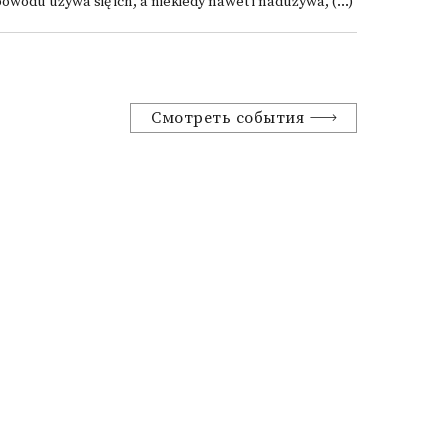
owodu używa się ich, a niekiedy nawet i nadużywa, (...)
Смотреть события