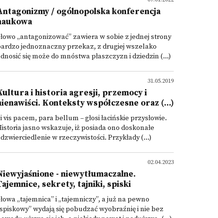
Antagonizmy / ogólnopolska konferencja
naukowa
łowo „antagonizować” zawiera w sobie z jednej strony
ardzo jednoznaczny przekaz, z drugiej wszelako
dnosić się może do mnóstwa płaszczyzn i dziedzin (...)
31.05.2019
Kultura i historia agresji, przemocy i
nienawiści. Konteksty współczesne oraz (...)
i vis pacem, para bellum – głosi łacińskie przysłowie.
istoria jasno wskazuje, iż posiada ono doskonałe
dzwierciedlenie w rzeczywistości. Przykłady (...)
02.04.2023
Niewyjaśnione - niewytłumaczalne.
Tajemnice, sekrety, tajniki, spiski
łowa „tajemnica” i „tajemniczy”, a już na pewno
spiskowy” wydają się pobudzać wyobraźnię i nie bez