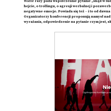
Wiele razy pada współcześnie pytanie „skąd w ludz
hejcie, o trollingu, o agresji werbalnej i pozawerb
negatywne emocje. Powiada się też – i to od dawna
Organizatorzy konferencji proponują namysł nad r
wyrażania, odpowiedzenie na pytanie czym jest, skąd