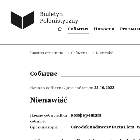
События
Новости
Статьи 
Nienawiść
Главная страница
События
Событие
Начало событияДата события:
23.10.2022
Nienawiść
Конференция
Начало событияВид
события:
Ośrodek Badawczy Facta Ficta
,
W
Организаторы: