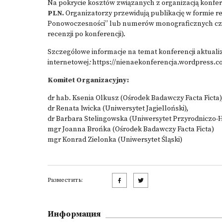
Na pokrycie kosztów związanych z organizacją konfere
PLN.
Organizatorzy przewidują publikację w formie r
Ponowoczesności” lub numerów monograficznych czas
recenzji po konferencji).
Szczegółowe informacje na temat konferencji aktuali
internetowej
:
https://nienaekonferencja.wordpress.c
Komitet Organizacyjny:
dr hab. Ksenia Olkusz (Ośrodek Badawczy Facta Ficta)
dr Renata Iwicka (Uniwersytet Jagielloński),
dr Barbara Stelingowska (Uniwersytet Przyrodniczo-
mgr Joanna Brońka (Ośrodek Badawczy Facta Ficta)
mgr Konrad Zielonka (Uniwersytet Śląski)
Разместить:
Информация