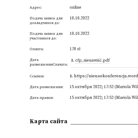
online
Адрес:
10.10.2022
Подача заявок для
докладчиков до:
10.10.2022
Подача заявок для
участников до:
170 zł
Оплата:
Дата
1
.
cfp_nienawiść.pdf
размещенияСкачать:
1
.
https://nienaekonferencja.wor
Ссылки:
15 октября 2022; 17:52 (Mariola Wi
Дата размещения:
15 октября 2022; 17:52 (Mariola Wi
Дата правки:
Kарта сайта