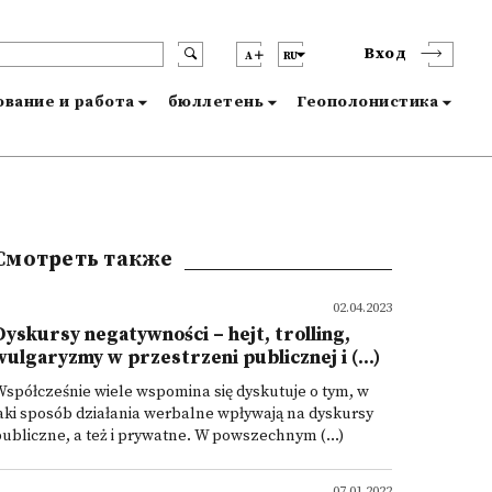
Вход
A
RU
вание и работа
бюллетень
Геополонистика
Смотреть также
02.04.2023
Dyskursy negatywności – hejt, trolling,
wulgaryzmy w przestrzeni publicznej i (...)
spółcześnie wiele wspomina się dyskutuje o tym, w
aki sposób działania werbalne wpływają na dyskursy
ubliczne, a też i prywatne. W powszechnym (...)
07.01.2022