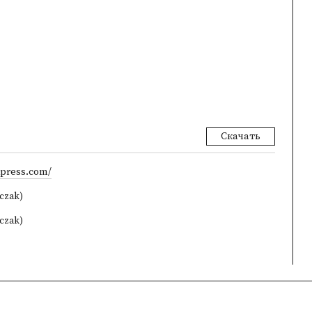
Скачать
dpress.com/
lczak)
lczak)