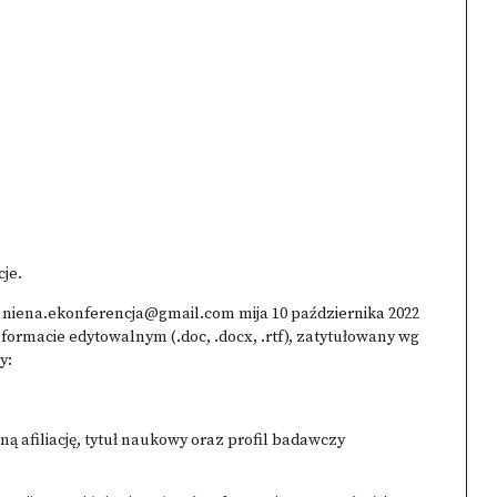
je.
s
niena.ekonferencja@gmail.com
mija 10 października 2022
ormacie edytowalnym (.doc, .docx, .rtf), zatytułowany wg
y:
ną afiliację, tytuł naukowy oraz profil badawczy