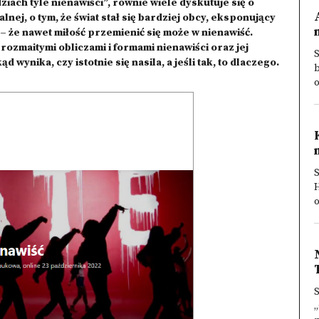
iach tyle nienawiści”, równie wiele dyskutuje się o
alnej, o tym, że świat stał się bardziej obcy, eksponujący
 – że nawet miłość przemienić się może w nienawiść.
ozmaitymi obliczami i formami nienawiści oraz jej
S
 wynika, czy istotnie się nasila, a jeśli tak, to dlaczego.
b
o
S
H
o
S
„