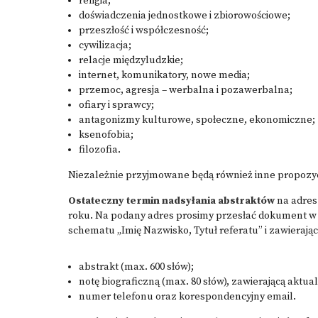
religia;
doświadczenia jednostkowe i zbiorowościowe;
przeszłość i współczesność;
cywilizacja;
relacje międzyludzkie;
internet, komunikatory, nowe media;
przemoc, agresja – werbalna i pozawerbalna;
ofiary i sprawcy;
antagonizmy kulturowe, społeczne, ekonomiczne;
ksenofobia;
filozofia.
Niezależnie przyjmowane będą również inne propozyc
Ostateczny termin nadsyłania abstraktów
na adre
roku. Na podany adres prosimy przesłać dokument w f
schematu „Imię Nazwisko, Tytuł referatu” i zawierając
abstrakt (max. 600 słów);
notę biograficzną (max. 80 słów), zawierającą aktual
numer telefonu oraz korespondencyjny email.