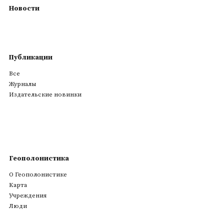
Новости
Публикации
Все
Журналы
Издательские новинки
Геополонистика
О Геополонистике
Kарта
Учреждения
Люди