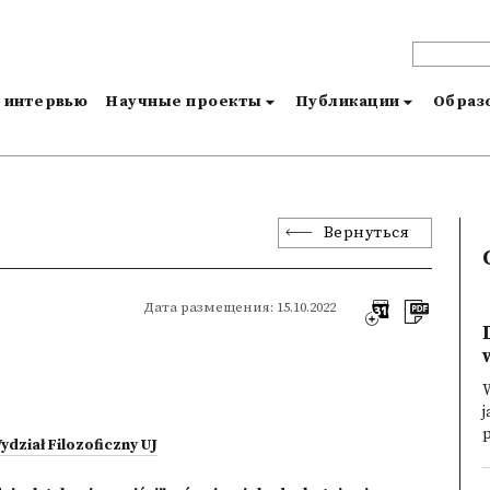
и интервью
Научные проекты
Публикации
Образо
Вернуться
Дата размещения: 15.10.2022
W
j
p
ydział Filozoficzny UJ