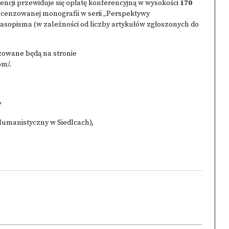
ncji przewiduje się opłatę konferencyjną w wysokości
170
ecenzowanej monografii w serii „Perspektywy
opisma (w zależności od liczby artykułów zgłoszonych do
zowane będą na stronie
om/
.
,
Humanistyczny w Siedlcach),