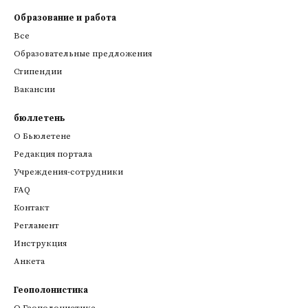
Образование и работа
Все
Образовательные предложения
Стипендии
Вакансии
бюллетень
О Бьюлетене
Редакция портала
Учреждения-сотрудники
FAQ
Контакт
Регламент
Инструкция
Анкета
Геополонистика