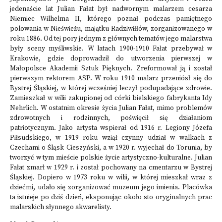
jedenaście lat Julian Fałat był nadwornym malarzem cesarza
Niemiec Wilhelma II, którego poznał podczas pamiętnego
polowania w Nieświeżu, majątku Radziwiłłów, zorganizowanego w
roku 1886. Od tej pory jednym z głównych tematów jego malarstwa
były sceny myśliwskie. W latach 1900-1910 Fałat przebywał w
Krakowie, gdzie doprowadził do utworzenia pierwszej w
Małopolsce Akademii Sztuk Pięknych. Zreformował ją i został
pierwszym rektorem ASP. W roku 1910 malarz przeniósł się do
Bystrej Śląskiej, w której wcześniej leczył podupadające zdrowie.
Zamieszkał w wilii zakupionej od córki bielskiego fabrykanta Idy
Nehrlich. W ostatnim okresie życia Julian Fałat, mimo problemów
zdrowotnych i rodzinnych, poświęcił się działaniom
patriotycznym. Jako artysta wspierał od 1916 r. Legiony Józefa
Piłsudskiego, w 1919 roku wziął czynny udział w walkach z
Czechami o Śląsk Cieszyński, a w 1920 r. wyjechał do Torunia, by
tworzyć w tym mieście polskie życie artystyczno-kulturalne. Julian
Fałat zmarł w 1929 r. i został pochowany na cmentarzu w Bystrej
Śląskiej. Dopiero w 1973 roku w wilii, w której mieszkał wraz z
dziećmi, udało się zorganizować muzeum jego imienia. Placówka
ta istnieje po dziś dzień, eksponując około sto oryginalnych prac
malarskich słynnego akwarelisty.