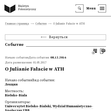
Menu
Главная страница
События
O Julianie Fałacie w ATH
Вернуться
Событие
Начало событияДата события:
08.12.2016
Дата размещения: 01.05.2017
O Julianie Fałacie w ATH
Начало событияВид события:
Лекция
Местность:
Bielsko-Biala
Организаторы:
Uniwersytet Bielsko-Bialski
,
Wydział Humanistyczno-
Społeczny UBB