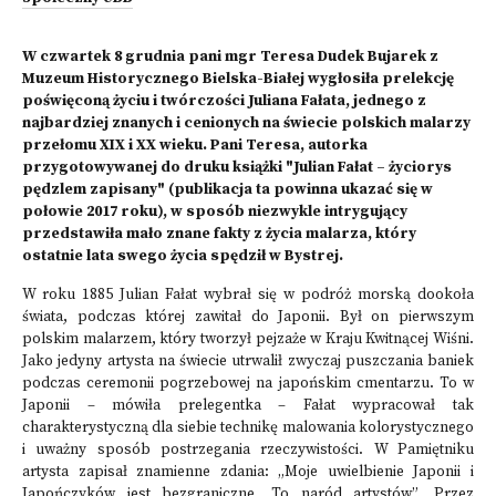
W czwartek 8 grudnia pani mgr Teresa Dudek Bujarek z
Muzeum Historycznego Bielska-Białej wygłosiła prelekcję
poświęconą życiu i twórczości Juliana Fałata, jednego z
najbardziej znanych i cenionych na świecie polskich malarzy
przełomu XIX i XX wieku. Pani Teresa, autorka
przygotowywanej do druku książki "Julian Fałat – życiorys
pędzlem zapisany" (publikacja ta powinna ukazać się w
połowie 2017 roku), w sposób niezwykle intrygujący
przedstawiła mało znane fakty z życia malarza, który
ostatnie lata swego życia spędził w Bystrej.
W roku 1885 Julian Fałat wybrał się w podróż morską dookoła
świata, podczas której zawitał do Japonii. Był on pierwszym
polskim malarzem, który tworzył pejzaże w Kraju Kwitnącej Wiśni.
Jako jedyny artysta na świecie utrwalił zwyczaj puszczania baniek
podczas ceremonii pogrzebowej na japońskim cmentarzu. To w
Japonii – mówiła prelegentka – Fałat wypracował tak
charakterystyczną dla siebie technikę malowania kolorystycznego
i uważny sposób postrzegania rzeczywistości. W Pamiętniku
artysta zapisał znamienne zdania: „Moje uwielbienie Japonii i
Japończyków jest bezgraniczne. To naród artystów”. Przez