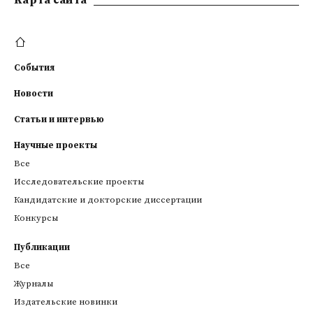
Kарта сайта
События
Новости
Статьи и интервью
Научные проекты
Все
Исследовательские проекты
Кандидатские и докторские диссертации
Конкурсы
Публикации
Все
Журналы
Издательские новинки