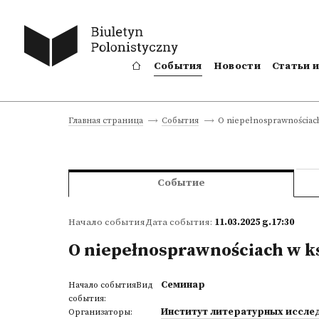
События
Новости
Статьи 
O niepełnosprawnościach 
Главная страница
События
Событие
Начало событияДата события:
11.03.2025 g.17:30
O niepełnosprawnościach w ksi
Семинар
Начало событияВид
события:
Институт литературных иссле
Организаторы: