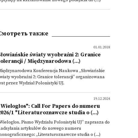
płynęły na kształtowanie nowego podejścia do (...)
Смотреть также
01.01.2018
Słowiańskie światy wyobraźni 2: Granice
tolerancji / Międzynarodowa (...)
Międzynarodowa Konferencja Naukowa „Słowiańskie
wiaty wyobraźni 2: Granice tolerancji” organizowana
est przez Wydział Polonistyki UJ.
19.12.2024
"Wielogłos": Call For Papers do numeru
2026/1 "Literaturoznawcze studia o (...)
Wielogłos. Pismo Wydziału Polonistyki UJ” zaprasza do
nadsyłania artykułów do nowego numeru
onograficznego: „Literaturoznawcze studia o (...)