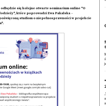
w
 odbędzie się kolejne otwarte seminarium online "O
młodzieży", które poprowadzi Ewa Pakalska –
 poświęconą studiom o niepełnosprawności w projekcie
".
ś
j
„
m