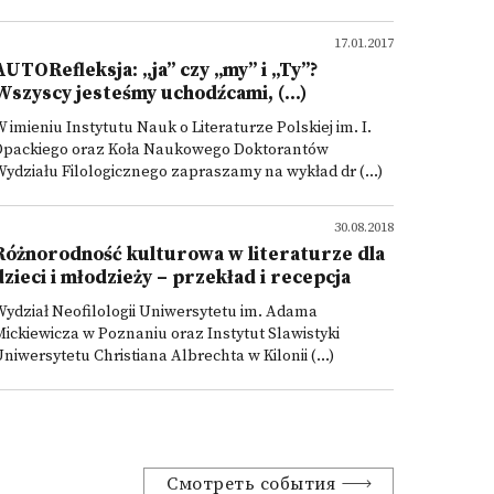
17.01.2017
AUTORefleksja: „ja” czy „my” i „Ty”?
Wszyscy jesteśmy uchodźcami, (...)
 imieniu Instytutu Nauk o Literaturze Polskiej im. I.
Opackiego oraz Koła Naukowego Doktorantów
ydziału Filologicznego zapraszamy na wykład dr (...)
30.08.2018
Różnorodność kulturowa w literaturze dla
dzieci i młodzieży – przekład i recepcja
ydział Neofilologii Uniwersytetu im. Adama
ickiewicza w Poznaniu oraz Instytut Slawistyki
niwersytetu Christiana Albrechta w Kilonii (...)
Смотреть события