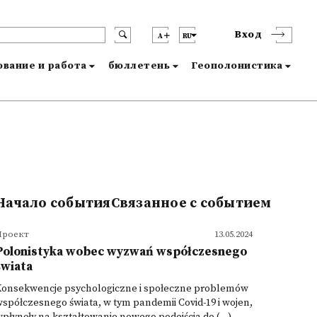
Вход
A
RU
вание и работа
бюллетень
Геополонистика
Начало событияСвязанное с событием
Проект
13.05.2024
Polonistyka wobec wyzwań współczesnego
świata
Konsekwencje psychologiczne i społeczne problemów
spółczesnego świata, w tym pandemii Covid-19 i wojen,