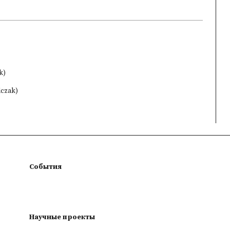
k)
lczak)
События
Научные проекты