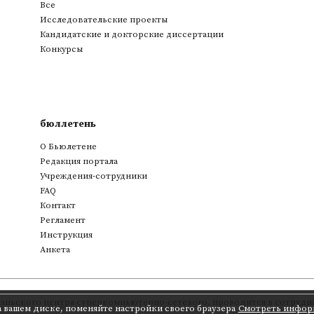
Все
Исследовательские проекты
Кандидатские и докторские диссертации
Конкурсы
бюллетень
О Бьюлетене
Редакция портала
Учреждения-сотрудники
FAQ
Контакт
Регламент
Инструкция
Анкета
аньского центра суперкомпьютерно-сетевого
,
проводится в сотрудни
а вашем диске, поменяйте настройки своего браузера
Смотреть инфор