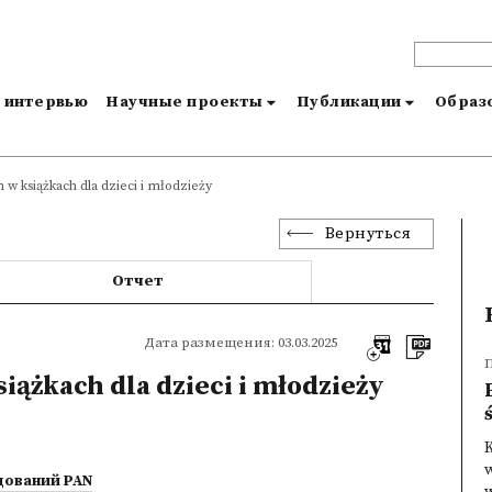
и интервью
Научные проекты
Публикации
Образо
w książkach dla dzieci i młodzieży
Вернуться
Отчет
Дата размещения: 03.03.2025
ążkach dla dzieci i młodzieży
w
дований PAN