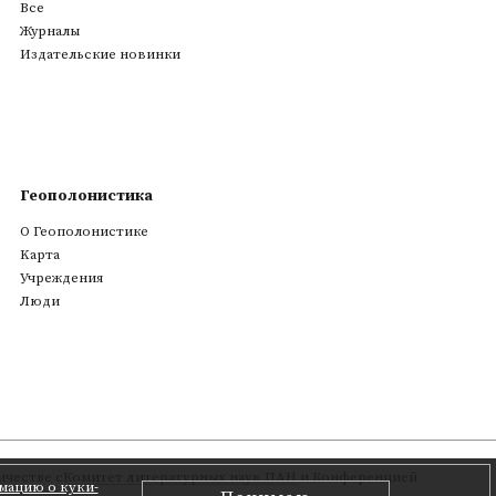
Все
Журналы
Издательские новинки
Геополонистика
О Геополонистике
Kарта
Учреждения
Люди
честве с
Комитет литературных наук ПАН
и Конференцией
мацию о куки-