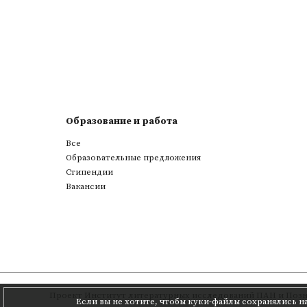
Образование и работа
Все
Образовательные предложения
Стипендии
Вакансии
Проект
Институт литературных исследований ПАН
и
Позн
Если вы не хотите, чтобы куки-файлы сохранялись н