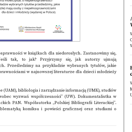
W
W
sprawności w książkach dla niedorosłych. Zastanowimy się,
eśli tak, to jak? Przyjrzymy się, jak autorzy ujmują
ch. Prześledzimy na przykładzie wybranych tytułów, jakie
prawnościami w najnowszej literaturze dla dzieci i młodzieży
W
M
e (UAM), bibliologia i zarządzanie informacją (UMK), studiów
U
y wobec wyzwań współczesności” (UW). Dokumentalistka w
ckich PAN. Współautorka „Polskiej Bibliografii Literackiej”.
problematyką komiksu i powieści graficznej oraz studiami o