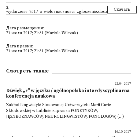
2
.
Скачать
wydarzenie_2017_o_wieloznacznosci_zgloszenie.docx
Дата размещения:
21 июля 2017; 21:31 (Mariola Wilczak)
Дата правки:
21 июля 2017; 21:31 (Mariola Wilczak)
Смотреть также
22.04.2017
Dźwięk „r” w języku / ogólnopolska interdyscyplinarna
konferencja naukowa
Zakład Lingwistyki Stosowanej Uniwersytetu Marii Curie-
Skłodowskiej w Lublinie zaprasza FONETYKÓW,
JĘZYKOZNAWCÓW, NEUROLINGWISTÓW, FONOLOGÓW, (...)
16.10.2017