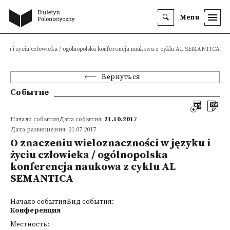
Menu
zyku i życiu człowieka / ogólnopolska konferencja naukowa z cyklu AL SEMANTICA
Вернуться
Событие
Начало событияДата события:
21.10.2017
Дата размещения: 21.07.2017
O znaczeniu wieloznaczności w języku i
życiu człowieka / ogólnopolska
konferencja naukowa z cyklu AL
SEMANTICA
Начало событияВид события:
Конференция
Местность: