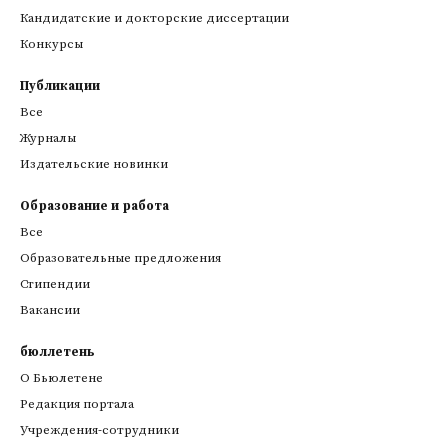
Кандидатские и докторские диссертации
Конкурсы
Публикации
Все
Журналы
Издательские новинки
Образование и работа
Все
Образовательные предложения
Стипендии
Вакансии
бюллетень
О Бьюлетене
Редакция портала
Учреждения-сотрудники