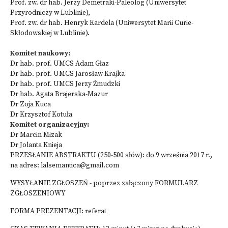
Prof. zw. dr hab. Jerzy Demetraki-Paleolog (Uniwersytet
Przyrodniczy w Lublinie),
Prof. zw. dr hab. Henryk Kardela (Uniwersytet Marii Curie-
Skłodowskiej w Lublinie).
Komitet naukowy:
Dr hab. prof. UMCS Adam Głaz
Dr hab. prof. UMCS Jarosław Krajka
Dr hab. prof. UMCS Jerzy Żmudzki
Dr hab. Agata Brajerska-Mazur
Dr Zoja Kuca
Dr Krzysztof Kotuła
Komitet organizacyjny:
Dr Marcin Mizak
Dr Jolanta Knieja
PRZESŁANIE ABSTRAKTU (250-500 słów): do 9 września 2017 r.,
na adres:
lalsemantica@gmail.com
WYSYŁANIE ZGŁOSZEŃ - poprzez załączony FORMULARZ
ZGŁOSZENIOWY
FORMA PREZENTACJI: referat