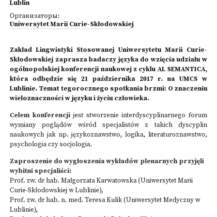
Lublin
Организаторы:
Uniwersytet Marii Curie-Skłodowskiej
Zakład Lingwistyki Stosowanej Uniwersytetu Marii Curie-
Skłodowskiej zaprasza badaczy języka do wzięcia udziału w
ogólnopolskiej konferencji naukowej z cyklu AL SEMANTICA,
która odbędzie się 21 października 2017 r. na UMCS w
Lublinie. Temat tegorocznego spotkania brzmi: O znaczeniu
wieloznaczności w języku i życiu człowieka.
Celem konferencji
jest stworzenie interdyscyplinarnego forum
wymiany poglądów wśród specjalistów z takich dyscyplin
naukowych jak np. językoznawstwo, logika, literaturoznawstwo,
psychologia czy socjologia.
Zaproszenie do wygłoszenia wykładów plenarnych przyjęli
wybitni specjaliści:
Prof. zw. dr hab. Małgorzata Karwatowska (Uniwersytet Marii
Curie-Skłodowskiej w Lublinie),
Prof. zw. dr hab. n. med. Teresa Kulik (Uniwersytet Medyczny w
Lublinie),