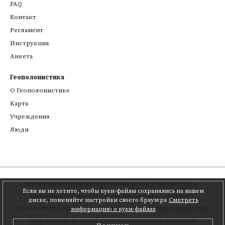
FAQ
Контакт
Регламент
Инструкция
Анкета
Геополонистика
О Геополонистике
Kарта
Учреждения
Люди
Проект
Институт литературных исследований ПАН
и
Если вы не хотите, чтобы куки-файлы сохранялись на вашем
Познаньского центра суперкомпьютерно-сетевого
,
диске, поменяйте настройки своего браузера
Смотреть
проводится в сотрудничестве с
Комитет литературных наук
информацию о куки-файлах
ПАН
и Конференцией университетских полонистик