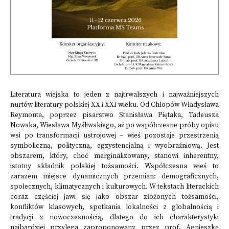
Literatura wiejska to jeden z najtrwalszych i najważniejszych
nurtów literatury polskiej XX i XXI wieku. Od Chłopów Władysława
Reymonta, poprzez pisarstwo Stanisława Piętaka, Tadeusza
Nowaka, Wiesława Myśliwskiego, aż po współczesne próby opisu
wsi po transformacji ustrojowej – wieś pozostaje przestrzenią
symboliczną, polityczną, egzystencjalną i wyobraźniową. Jest
obszarem, który, choć marginalizowany, stanowi inherentny,
istotny składnik polskiej tożsamości. Współczesna wieś to
zarazem miejsce dynamicznych przemian: demograficznych,
społecznych, klimatycznych i kulturowych. W tekstach literackich
coraz częściej jawi się jako obszar złożonych tożsamości,
konfliktów klasowych, spotkania lokalności z globalnością i
tradycji z nowoczesnością, dlatego do ich charakterystyki
najbardziej przylega zaproponowany przez prof. Agnieszkę