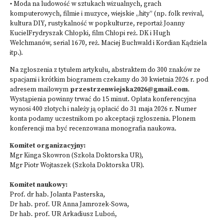
• Moda na ludowość w sztukach wizualnych, grach
komputerowych, filmie i muzyce, wiejskie „hity” (np. folk revival,
kultura DIY, rustykalność w popkulturze, reportaż Joanny
KucielFrydryszak Chłopki, film Chłopi reż. DK i Hugh
Welchmanów, serial 1670, reż. Maciej Buchwald i Kordian Kądziela
itp.).
Na zgłoszenia z tytułem artykułu, abstraktem do 300 znaków ze
spacjami i krótkim biogramem czekamy do 30 kwietnia 2026 r. pod
adresem mailowym
przestrzenwiejska2026@gmail.com
.
Wystąpienia powinny trwać do 15 minut. Opłata konferencyjna
wynosi 400 złotych i należy ją opłacić do 31 maja 2026 r. Numer
konta podamy uczestnikom po akceptacji zgłoszenia. Plonem
konferencji ma być recenzowana monografia naukowa.
Komitet organizacyjny:
Mgr Kinga Skowron (Szkoła Doktorska UR),
Mgr Piotr Wojtaszek (Szkoła Doktorska UR).
Komitet naukowy:
Prof. dr hab. Jolanta Pasterska,
Dr hab. prof. UR Anna Jamrozek-Sowa,
Dr hab. prof. UR Arkadiusz Luboń,