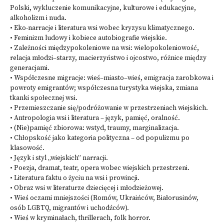
Polski, wykluczenie komunikacyjne, kulturowe i edukacyjne,
alkoholizm i nuda.
• Eko-narracje i literatura wsi wobec kryzysu klimatycznego.
• Feminizm ludowy i kobiece autobiografie wiejskie.
• Zależności międzypokoleniowe na wsi: wielopokoleniowość,
relacja młodzi–starzy, macierzyństwo i ojcostwo, różnice między
generacjami.
• Współczesne migracje: wieś–miasto–wieś, emigracja zarobkowa i
powroty emigrantów; współczesna turystyka wiejska, zmiana
tkanki społecznej wsi.
• Przemieszczanie się/podróżowanie w przestrzeniach wiejskich.
• Antropologia wsi i literatura – język, pamięć, oralność.
• (Nie)pamięć zbiorowa: wstyd, traumy, marginalizacja.
• Chłopskość jako kategoria polityczna – od populizmu po
klasowość.
• Język i styl „wiejskich” narracji.
• Poezja, dramat, teatr, opera wobec wiejskich przestrzeni.
• Literatura faktu o życiu na wsi i prowincji.
• Obraz wsi w literaturze dziecięcej i młodzieżowej.
• Wieś oczami mniejszości (Romów, Ukraińców, Białorusinów,
osób LGBTQ, migrantów i uchodźców).
• Wieś w kryminałach, thrillerach, folk horror.