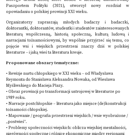
Paszportem Polityki (2021), otworzył nowy rozdział w
opowiadaniu o polskiej prowincji XXI wieku.
Organizatorzy zapraszają młodych badaczy i badaczki,
doktorantki, doktorantów, studentki i studentów zainteresowanych
literaturą współczesną, historią społeczną, kulturą ludową i
narracjami tożsamościowymi, by wspólnie przyjrzeć się temu, co
pojęcie wsi i wiejskich przestrzeni znaczy dziś w polskiej
literaturze – i jaką wieś ta literatura kreuje.
Proponowane obszary tematyczne:
• Rewizje nurtu chłopskiego w XXI wieku – od Władysława
Reymonta do Stanisława Aleksandra Nowaka, od Wiesława
Myśliwskiego do Macieja Płazy.
• Obraz prowincji po transformacji ustrojowej w literaturze po
1989 roku.
• Narracje postchłopskie – literatura jako miejsce (de)konstrukcji
tożsamości chłopskiej.
• Mapowanie / geografia przestrzeni wiejskich / wsie wyobrażone /
„postwieś”.
• Problemy społeczności wiejskich: oblicza wiejskiej mentalności,
nierówności społeczne i różnice ekonomiczne między regionami