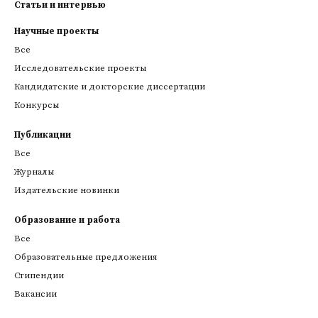
Статьи и интервью
Научные проекты
Все
Исследовательские проекты
Кандидатские и докторские диссертации
Конкурсы
Публикации
Все
Журналы
Издательские новинки
Образование и работа
Все
Образовательные предложения
Стипендии
Вакансии