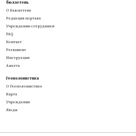
бюллетень
О Бьюлетене
Редакция портала
Учреждения-сотрудники
FAQ
Контакт
Регламент
Инструкция
Анкета
Геополонистика
О Геополонистике
Kарта
Учреждения
Люди