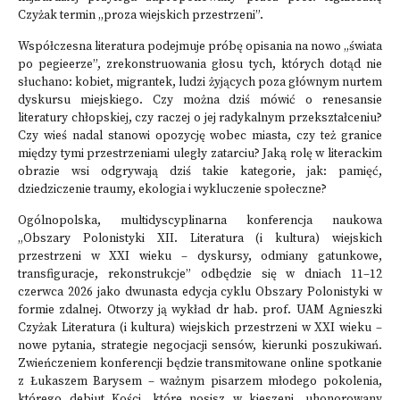
Czyżak termin „proza wiejskich przestrzeni”.
Współczesna literatura podejmuje próbę opisania na nowo „świata
po pegieerze”, zrekonstruowania głosu tych, których dotąd nie
słuchano: kobiet, migrantek, ludzi żyjących poza głównym nurtem
dyskursu miejskiego. Czy można dziś mówić o renesansie
literatury chłopskiej, czy raczej o jej radykalnym przekształceniu?
Czy wieś nadal stanowi opozycję wobec miasta, czy też granice
między tymi przestrzeniami uległy zatarciu? Jaką rolę w literackim
obrazie wsi odgrywają dziś takie kategorie, jak: pamięć,
dziedziczenie traumy, ekologia i wykluczenie społeczne?
Ogólnopolska, multidyscyplinarna konferencja naukowa
„Obszary Polonistyki XII. Literatura (i kultura) wiejskich
przestrzeni w XXI wieku – dyskursy, odmiany gatunkowe,
transfiguracje, rekonstrukcje” odbędzie się w dniach 11–12
czerwca 2026 jako dwunasta edycja cyklu Obszary Polonistyki w
formie zdalnej. Otworzy ją wykład dr hab. prof. UAM Agnieszki
Czyżak Literatura (i kultura) wiejskich przestrzeni w XXI wieku –
nowe pytania, strategie negocjacji sensów, kierunki poszukiwań.
Zwieńczeniem konferencji będzie transmitowane online spotkanie
z Łukaszem Barysem – ważnym pisarzem młodego pokolenia,
którego debiut Kości, które nosisz w kieszeni, uhonorowany