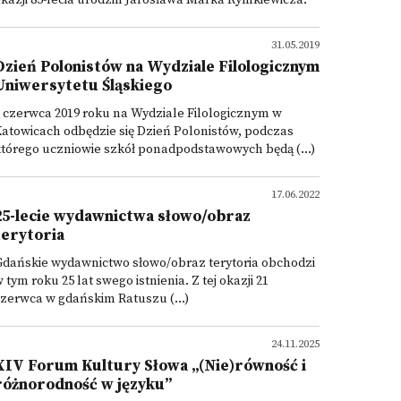
kazji 85-lecia urodzin Jarosława Marka Rymkiewicza.
31.05.2019
Dzień Polonistów na Wydziale Filologicznym
Uniwersytetu Śląskiego
 czerwca 2019 roku na Wydziale Filologicznym w
atowicach odbędzie się Dzień Polonistów, podczas
tórego uczniowie szkół ponadpodstawowych będą (...)
17.06.2022
25-lecie wydawnictwa słowo/obraz
terytoria
Gdańskie wydawnictwo słowo/obraz terytoria obchodzi
 tym roku 25 lat swego istnienia. Z tej okazji 21
zerwca w gdańskim Ratuszu (...)
24.11.2025
XIV Forum Kultury Słowa „(Nie)równość i
różnorodność w języku”