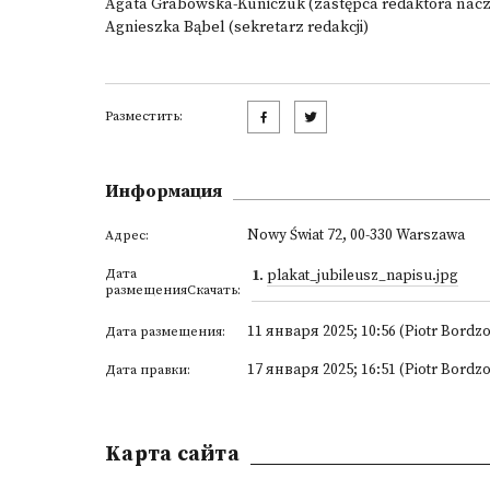
Agata Grabowska-Kuniczuk (zastępca redaktora nac
Agnieszka Bąbel (sekretarz redakcji)
Разместить:
Информация
Nowy Świat 72, 00-330 Warszawa
Адрес:
Дата
1
.
plakat_jubileusz_napisu.jpg
размещенияСкачать:
11 января 2025; 10:56 (Piotr Bordzo
Дата размещения:
17 января 2025; 16:51 (Piotr Bordzo
Дата правки:
Kарта сайта