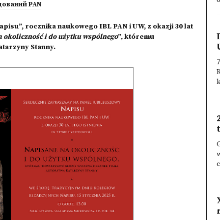
o
дований PAN
isu”, rocznika naukowego IBL PAN i UW, z okazji 30 lat
 okoliczność i do użytku wspólnego
”, któremu
atarzyny Stanny.
7
K
k
w
c