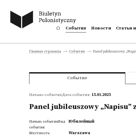
События
Новости
Статьи 
Panel jubileuszowy „Napisu
Главная страница
События
Событие
Начало событияДата события:
15.01.2025
Panel jubileuszowy „Napisu” z 
Юбилейный
Начало событияВид
события:
Warszawa
Местность: