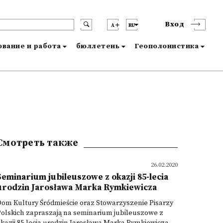
Вход
A
RU
вание и работа
бюллетень
Геополонистика
Смотреть также
26.02.2020
Seminarium jubileuszowe z okazji 85-lecia
urodzin Jarosława Marka Rymkiewicza
om Kultury Śródmieście oraz Stowarzyszenie Pisarzy
olskich zapraszają na seminarium jubileuszowe z