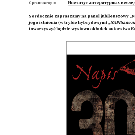
Институт литературных иссле
Организаторы:
Serdecznie zapraszamy na panel jubileuszowy „Nap
jego istnienia (w trybie hybrydowym) „
NAPISane na
towarzyszyć będzie wystawa okładek autorstwa K