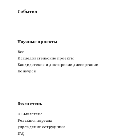
События
Научные проекты
Все
Исследовательские проекты
Кандидатские и докторские диссертации
Конкурсы
бюллетень
О Бьюлетене
Редакция портала
Учреждения-сотрудники
FAQ