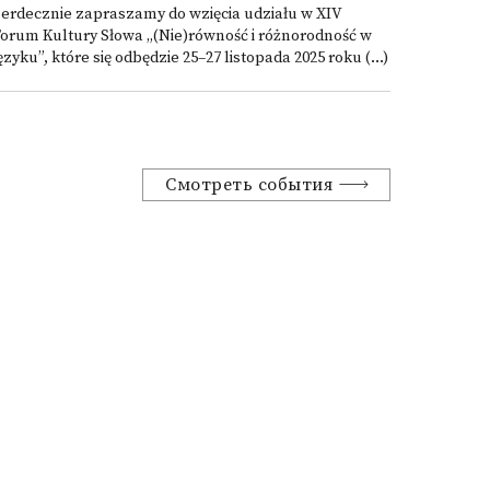
erdecznie zapraszamy do wzięcia udziału w XIV
orum Kultury Słowa „(Nie)równość i różnorodność w
ęzyku”, które się odbędzie 25–27 listopada 2025 roku (...)
Смотреть события