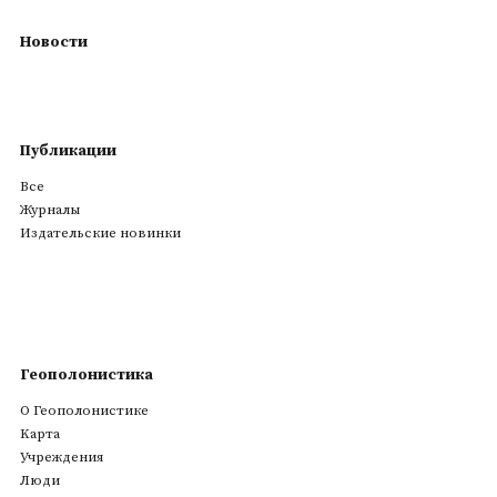
Новости
Публикации
Все
Журналы
Издательские новинки
Геополонистика
О Геополонистике
Kарта
Учреждения
Люди