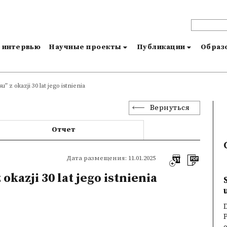
и интервью
Научные проекты
Публикации
Образо
” z okazji 30 lat jego istnienia
Вернуться
Отчет
Дата размещения: 11.01.2025
okazji 30 lat jego istnienia
D
P