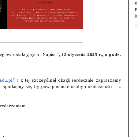
S
F
j
legiów redakcyjnych „Napisu”
, 15 stycznia 2025 r., o godz.
.edu.pl/
) i z tej szczególnej okazji serdecznie zapraszamy
 spotkajmy się, by powspominać osoby i okoliczności – z
 wydarzeniem.